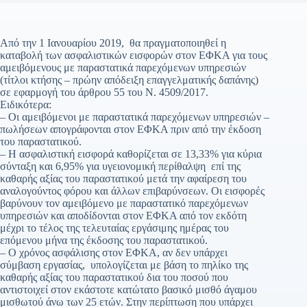
Από την 1 Ιανουαρίου 2019, θα πραγματοποιηθεί η
καταβολή των ασφαλιστικών εισφορών στον ΕΦΚΑ για τους
αμειβόμενους με παραστατικά παρεχόμενων υπηρεσιών
(τίτλοι κτήσης – πρώην απόδειξη επαγγελματικής δαπάνης)
σε εφαρμογή του άρθρου 55 του Ν. 4509/2017.
Ειδικότερα:
– Οι αμειβόμενοι με παραστατικά παρεχόμενων υπηρεσιών –
πωλήσεων απογράφονται στον ΕΦΚΑ πριν από την έκδοση
του παραστατικού.
– Η ασφαλιστική εισφορά καθορίζεται σε 13,33% για κύρια
σύνταξη και 6,95% για υγειονομική περίθαλψη επί της
καθαρής αξίας του παραστατικού μετά την αφαίρεση του
αναλογούντος φόρου και άλλων επιβαρύνσεων. Οι εισφορές
βαρύνουν τον αμειβόμενο με παραστατικό παρεχόμενων
υπηρεσιών και αποδίδονται στον ΕΦΚΑ από τον εκδότη
μέχρι το τέλος της τελευταίας εργάσιμης ημέρας του
επόμενου μήνα της έκδοσης του παραστατικού.
– Ο χρόνος ασφάλισης στον ΕΦΚΑ, αν δεν υπάρχει
σύμβαση εργασίας, υπολογίζεται με βάση το πηλίκο της
καθαρής αξίας του παραστατικού δια του ποσού που
αντιστοιχεί στον εκάστοτε κατώτατο βασικό μισθό άγαμου
μισθωτού άνω των 25 ετών. Στην περίπτωση που υπάρχει