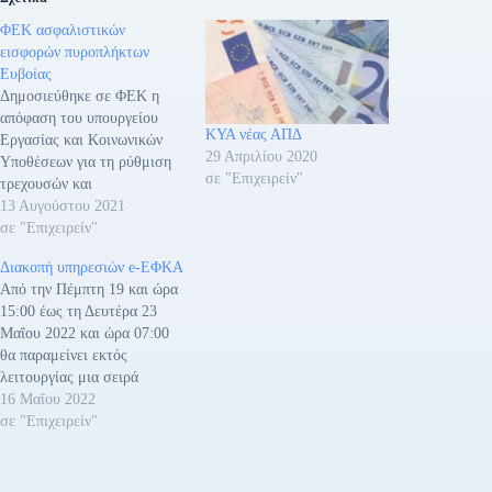
ΦΕΚ ασφαλιστικών
εισφορών πυροπλήκτων
Ευβοίας
Δημοσιεύθηκε σε ΦΕΚ η
απόφαση του υπουργείου
ΚΥΑ νέας ΑΠΔ
Εργασίας και Κοινωνικών
29 Απριλίου 2020
Υποθέσεων για τη ρύθμιση
σε "Επιχειρείν"
τρεχουσών και
καθυστερούμενων
13 Αυγούστου 2021
ασφαλιστικών εισφορών
σε "Επιχειρείν"
προς τον e-ΕΦΚΑ και τους
Διακοπή υπηρεσιών e-ΕΦΚΑ
λοιπούς φορείς
Από την Πέμπτη 19 και ώρα
υποχρεωτικής κοινωνικής
15:00 έως τη Δευτέρα 23
ασφάλισης, επιχειρήσεων,
Μαΐου 2022 και ώρα 07:00
εργοδοτών ή ασφαλισμένων
θα παραμείνει εκτός
που έχουν επαγγελματική
λειτουργίας μια σειρά
εγκατάσταση ή
ηλεκτρονικών υπηρεσιών
16 Μαΐου 2022
δραστηριότητα στους
από φορείς που αντλούν
σε "Επιχειρείν"
Δήμους Ιστιαίας-Αιδηψού
πληροφορίες από τα
και Μαντουδίου-Λίμνης-
Πληροφοριακά Συστήματα
Αγίας Άννας της
του e-ΕΦΚΑ, λόγω
περιφερειακής ενότητας