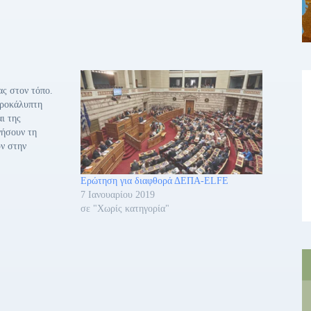
ς στον τόπο.
προκάλυπτη
ι της
γήσουν τη
υν στην
ν τους στόχων.
τών και
Ερώτηση για διαφθορά ΔΕΠΑ-ELFE
κή εκτροπή»
7 Ιανουαρίου 2019
Πρόεδρος του
σε "Χωρίς κατηγορία"