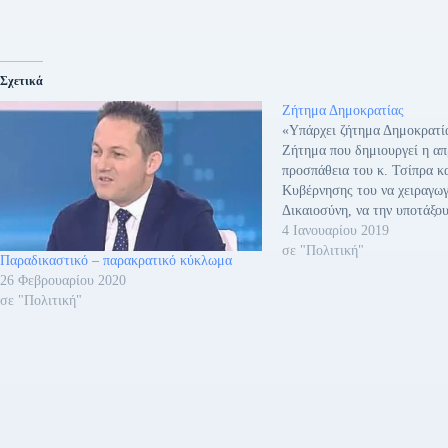
Σχετικά
Ζήτημα Δημοκρατίας
«Υπάρχει ζήτημα Δημοκρατία
Ζήτημα που δημιουργεί η α
προσπάθεια του κ. Τσίπρα κα
Κυβέρνησης του να χειραγω
Δικαιοσύνη, να την υποτάξο
εξυπηρέτηση των κομματικώ
4 Ιανουαρίου 2019
Γι’ αυτό και η Ένωση Δικασ
σε "Πολιτική"
Παραδικαστικό – παρακρατικό κύκλωμα
Εισαγγελέων μιλά για θεσμι
26 Φεβρουαρίου 2020
δήλωσε η Φώφη Γεννηματά 
σε "Πολιτική"
Κινήματος…