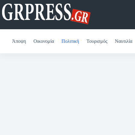
Μετάβαση
στο
περιεχόμενο
Άποψη
Οικονομία
Πολιτική
Τουρισμός
Ναυτιλία