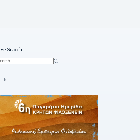
ive Search
o
sults
osts