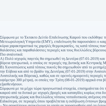
Σύμφωνα με το Έκτακτο Δελτίο Επιδείνωσης Καιρού που εκδόθηκε τη
Μετεωρολογική Υπηρεσία (ΕΜΥ), επιδείνωση θα παρουσιάσει ο καιρός
κύρια χαρακτηριστικά τις χαμηλές θερμοκρασίες, τις κατά τόπους πυκνέ
θαλάσσιες και παραθαλάσσιες περιοχές και τους θυελλώδεις βόρειου
Πιο αναλυτικά:
Α) Πολύ ισχυρός παγετός θα σημειωθεί τη Δευτέρα (07-01-2019) και 
βόρεια ηπειρωτικά, ο οποίος σε περιοχές της Δυτικής και Κεντρικής Μ
Β) Χιονοπτώσεις κατά τόπους πυκνές θα σημειωθούν από το μεσημέρι
την Εύβοια και από το βράδυ της Δευτέρας (07-01-2019) στην Ανατο
Ανατολικής και Βόρειας), καθώς και σε ορεινές-ημιορεινές περιοχές
υψόμετρο 300 μέτρα), οι οποίες την Τρίτη (08-01-2019) αρχικά στα β
εξασθενήσουν.
Σύμφωνα με τα μέχρι τώρα προγνωστικά στοιχεία, επισημαίνεται ότι 
καιρού από τα δυτικά με ισχυρές βροχές και καταιγίδες κυρίως στα δυ
ηπειρωτικής χώρας και θυελλώδεις νότιους νοτιοδυτικούς ανέμους στ
Ειδικότερα, σε περιοχές όπου προβλέπεται η εκδήλωση έντονων βρ
– Να ασφαλίσουν αντικείμενα τα οποία αν παρασυρθούν από τα έντον