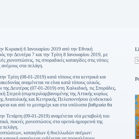
ν Κυριακή 6 Ιανουαρίου 2019 από την Εθνική
L
 την Δευτέρα 7 και την Τρίτη 8 Ιανουαρίου 2019, με
ς χιονοπτώσεις, τις σποραδικές καταιγίδες στις νότιες
ς ανέμους στα πελάγη.
N
re
την Τρίτη (08-01-2019) κατά τόπους στα κεντρικά και
P
ακεδονίας αναμένεται να είναι κατά τόπους ολικός.
 της Δευτέρας (07-01-2019) στη Χαλκιδική, τις Σποράδες,
λική Στερεά (συμπεριλαμβανομένης της Αττικής κυρίως
 της Ανατολικής και Κεντρικής Πελοποννήσου (ενδεικτικό
όρεια και από το μεσημέρι και στα υπόλοιπα βαθμιαία θα
την Τετάρτη (09-01-2019) αναμένεται νέα μεταβολή του
τικά, πυκνές χιονοπτώσεις στα ορεινά-ημιορεινά της
α πελάγη.
οχοπτώσεων, καταιγίδων ή θυελλωδών ανέμων:
α καιρικά φαινόμενα ενδέχεται να προκαλέσουν