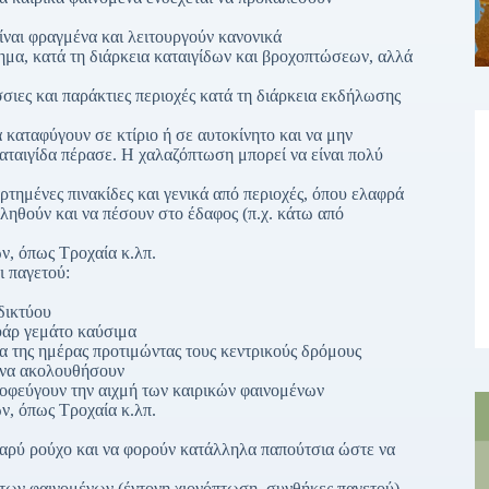
είναι φραγμένα και λειτουργούν κανονικά
ημα, κατά τη διάρκεια καταιγίδων και βροχοπτώσεων, αλλά
σιες και παράκτιες περιοχές κατά τη διάρκεια εκδήλωσης
καταφύγουν σε κτίριο ή σε αυτοκίνητο και να μην
αταιγίδα πέρασε. Η χαλαζόπτωση μπορεί να είναι πολύ
τημένες πινακίδες και γενικά από περιοχές, όπου ελαφρά
λληθούν και να πέσουν στο έδαφος (π.χ. κάτω από
ν, όπως Τροχαία κ.λπ.
ι παγετού:
δικτύου
ουάρ γεμάτο καύσιμα
ια της ημέρας προτιμώντας τους κεντρικούς δρόμους
ι να ακολουθήσουν
οφεύγουν την αιχμή των καιρικών φαινομένων
ν, όπως Τροχαία κ.λπ.
βαρύ ρούχο και να φορούν κατάλληλα παπούτσια ώστε να
ς των φαινομένων (έντονη χιονόπτωση, συνθήκες παγετού)