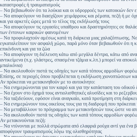
καταστροφές ή τραυματισμούς
– Να βεβαιωθούν ότι τα λούκια και οι υδρορροές των κατοικιών δεν 
– Να αποφεύγουν να διασχίζουν χειμάρρους και ρέματα, πεζή ή με όχ
και για αρκετές ώρες μετά το τέλος της εκδήλωσής τους
– Να αποφεύγουν τις εργασίες υπαίθρου και δραστηριότητες σε θαλάσ
των έντονων καιρικών φαινομένων
– Να προφυλαχτούν αμέσως κατά τη διάρκεια μιας χαλαζόπτωσης. Να 
εγκαταλείπουν τον ασφαλή χώρο, παρά μόνο όταν βεβαιωθούν ότι η κ
επικίνδυνη και για τα ζώα
– Να αποφύγουν τη διέλευση κάτω από μεγάλα δέντρα, κάτω από αναρ
αντικείμενα (π.χ. γλάστρες, σπασμένα τζάμια κ.λπ.) μπορεί να αποκο
μπαλκόνια)
– Να ακολουθούν πιστά τις οδηγίες των κατά τόπους αρμοδίων φορέω
Επίσης, σε περιοχές όπου προβλέπεται η εκδήλωση χιονοπτώσεων κα
Αν πρόκειται να μετακινηθούν με το αυτοκίνητο:
– Να ενημερώνονται για τον καιρό και για την κατάσταση του οδικού 
– Να έχουν στο όχημά τους αντιολισθητικές αλυσίδες και το ρεζερβ
– Να ταξιδεύουν, εφόσον είναι αναγκαίο, κατά προτίμηση στη διάρκε
– Να ενημερώνουν τους οικείους τους για τη διαδρομή που πρόκειτα
– Να μεταβάλλουν το πρόγραμμα των μετακινήσεών τους ώστε να απ
– Να ακολουθούν πιστά τις οδηγίες των κατά τόπους αρμοδίων φορέω
Αν μετακινούνται πεζή:
– Να ντύνονται με πολλά στρώματα από ελαφριά ρούχα αντί για ένα 
αποφύγουν τραυματισμούς λόγω της ολισθηρότητας
– Να αποφεύγουν τις άσκοπες μετακινήσεις κατά την διάρκεια αιχμή