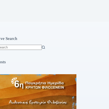
ive Search
o
sults
osts