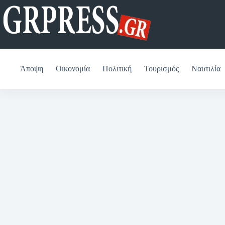
Μετάβαση
στο
περιεχόμενο
Άποψη
Οικονομία
Πολιτική
Τουρισμός
Ναυτιλία