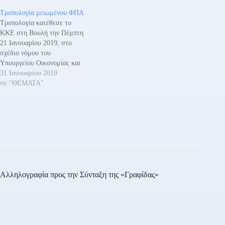
Οικονομικών μέσω του
Τροπολογία μειωμένου ΦΠΑ
οποίου παραμένει ο
Τροπολογία κατέθεσε το
μειωμένος συντελεστής
ΚΚΕ στη Βουλή την Πέμπτη
ΦΠΑ μόνο στα νησιά Λέρο,
21 Ιανουαρίου 2019, στο
Λέσβο, Κω, Σάμο και Χίο
σχέδιο νόμου του
και μόνο μέχρι τις 31
Υπουργείου Οικονομίας και
Δεκέμβρη του 2018.…
Ανάπτυξης «Κύρωση της
31 Ιανουαρίου 2019
από 31 Δεκεμβρίου 2018
σε "ΘΕΜΑΤΑ"
Πράξης Νομοθετικού
Περιεχομένου «Παράταση
δυνατότητας εξαίρεσης
κύριας κατοικίας από τη
ρευστοποίηση δυνάμει του
ν. 3869/2010 (Ά 130),
παράταση μειωμένων
συντελεστών ΦΠΑ στα
νησιά Λέρο, Λέσβο,…
Αλληλογραφία προς την Σύνταξη της «Γραφίδας»