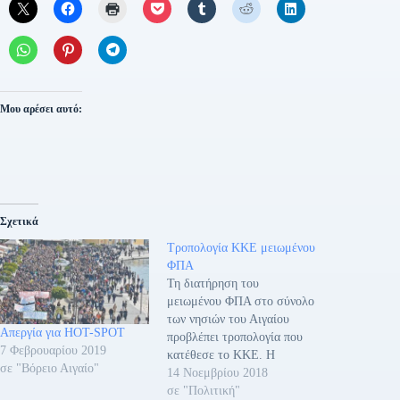
Μου αρέσει αυτό:
Σχετικά
Τροπολογία ΚΚΕ μειωμένου
ΦΠΑ
Τη διατήρηση του
μειωμένου ΦΠΑ στο σύνολο
των νησιών του Αιγαίου
Απεργία για HOT-SPOT
προβλέπει τροπολογία που
7 Φεβρουαρίου 2019
κατέθεσε το ΚΚΕ. Η
σε "Βόρειο Αιγαίο"
τροπολογία κατατέθηκε στο
14 Νοεμβρίου 2018
νομοσχέδιο του υπουργείου
σε "Πολιτική"