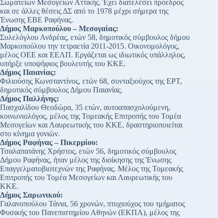
Σωματείων Μεσογείων Αττικής. Έχει διατελέσει πρόεδρος
και σε άλλες θέσεις ΔΣ από το 1978 μέχρι σήμερα της
Ένωσης ΕΒΕ Ραφήνας.
Δήμος Μαρκοπούλου – Μεσογαίας:
Συλελόγλου Ανδρέας, ετών 58, δημοτικός σύμβουλος δήμου
Μαρκοπούλου την τετραετία 2011-2015. Οικονομολόγος,
μέλος ΟΕΕ και ΕΕΛΠ. Εργάζεται ως ιδιωτικός υπάλληλος,
υπήρξε υποψήφιος βουλευτής του ΚΚΕ.
Δήμος Παιανίας:
Φιλιούσης Κωνσταντίνος, ετών 68, συνταξιούχος της ΕΡΤ,
δημοτικός σύμβουλος Δήμου Παιανίας.
Δήμος Παλλήνης:
Πασχαλίδου Θεοδώρα, 35 ετών, αυτοαπασχολούμενη,
κοινωνιολόγος, μέλος της Τομεακής Επιτροπής του Τομέα
Μεσογείων και Λαυρεωτικής του ΚΚΕ, δραστηριοποιείται
στο κίνημα γονιών.
Δήμος Ραφήνας – Πικερμίου:
Τσαλαπατάνης Χρήστος, ετών 56, δημοτικός σύμβουλος
Δήμου Ραφήνας, ήταν μέλος της διοίκησης της Ένωσης
Επαγγελματοβιοτεχνών της Ραφήνας. Μέλος της Τομεακής
Επιτροπής του Τομέα Μεσογείων και Λαυρεωτικής του
ΚΚΕ.
Δήμος Σαρωνικού:
Γαλανοπούλου Τάνια, 56 χρονών, πτυχιούχος του τμήματος
Φυσικής του Πανεπιστημίου Αθηνών (ΕΚΠΑ), μέλος της