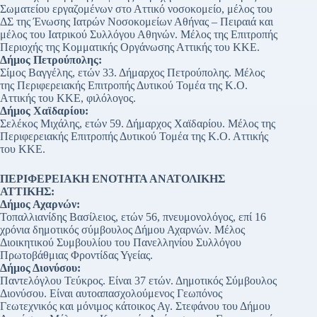
Σωματείου εργαζομένων στο Αττικό νοσοκομείο, μέλος του
ΔΣ της Ένωσης Ιατρών Νοσοκομείων Αθήνας – Πειραιά και
μέλος του Ιατρικού Συλλόγου Αθηνών. Μέλος της Επιτροπής
Περιοχής της Κομματικής Οργάνωσης Αττικής του ΚΚΕ.
Δήμος Πετρούπολης:
Σίμος Βαγγέλης, ετών 33. Δήμαρχος Πετρούπολης. Μέλος
της Περιφερειακής Επιτροπής Δυτικού Τομέα της Κ.Ο.
Αττικής του ΚΚΕ, φιλόλογος.
Δήμος Χαϊδαρίου:
Σελέκος Μιχάλης, ετών 59. Δήμαρχος Χαϊδαρίου. Μέλος της
Περιφερειακής Επιτροπής Δυτικού Τομέα της Κ.Ο. Αττικής
του ΚΚΕ.
ΠΕΡΙΦΕΡΕΙΑΚΗ ΕΝΟΤΗΤΑ ΑΝΑΤΟΛΙΚΗΣ
ΑΤΤΙΚΗΣ:
Δήμος Αχαρνών:
Τοπαλλιανίδης Βασίλειος, ετών 56, πνευμονολόγος, επί 16
χρόνια δημοτικός σύμβουλος Δήμου Αχαρνών. Μέλος
Διοικητικού Συμβουλίου του Πανελληνίου Συλλόγου
Πρωτοβάθμιας Φροντίδας Υγείας.
Δήμος Διονύσου:
Παντελόγλου Τεύκρος. Είναι 37 ετών. Δημοτικός Σύμβουλος
Διονύσου. Είναι αυτοαπασχολούμενος Γεωπόνος
Γεωτεχνικός και μόνιμος κάτοικος Αγ. Στεφάνου του Δήμου