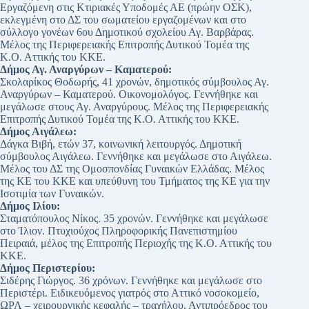
Εργαζόμενη στις Κτιριακές Υποδομές ΑΕ (πρώην ΟΣΚ),
εκλεγμένη στο ΔΣ του σωματείου εργαζομένων και στο
σύλλογο γονέων 6ου Δημοτικού σχολείου Αγ. Βαρβάρας.
Mέλος της Περιφερειακής Επιτροπής Δυτικού Τομέα της
Κ.Ο. Αττικής του ΚΚΕ.
Δήμος Αγ. Αναργύρων – Καματερού:
Σκολαρίκος Θοδωρής, 41 χρονών, δημοτικός σύμβουλος Αγ.
Αναργύρων – Καματερού. Οικονομολόγος. Γεννήθηκε και
μεγάλωσε στους Αγ. Αναργύρους. Μέλος της Περιφερειακής
Επιτροπής Δυτικού Τομέα της Κ.Ο. Αττικής του ΚΚΕ.
Δήμος Αιγάλεω:
Δάγκα Βιβή, ετών 37, κοινωνική λειτουργός. Δημοτική
σύμβουλος Αιγάλεω. Γεννήθηκε και μεγάλωσε στο Αιγάλεω.
Μέλος του ΔΣ της Ομοσπονδίας Γυναικών Ελλάδας. Μέλος
της ΚΕ του ΚΚΕ και υπεύθυνη του Τμήματος της ΚΕ για την
Ισοτιμία των Γυναικών.
Δήμος Ιλίου:
Σταματόπουλος Νίκος. 35 χρονών. Γεννήθηκε και μεγάλωσε
στο Ίλιον. Πτυχιούχος Πληροφορικής Πανεπιστημίου
Πειραιά, μέλος της Επιτροπής Περιοχής της Κ.Ο. Αττικής του
ΚΚΕ.
Δήμος Περιστερίου:
Σιδέρης Γιώργος. 36 χρόνων. Γεννήθηκε και μεγάλωσε στο
Περιστέρι. Ειδικευόμενος γιατρός στο Αττικό νοσοκομείο,
ΩΡΛ – χειρουργικής κεφαλής – τραχήλου. Αντιπρόεδρος του