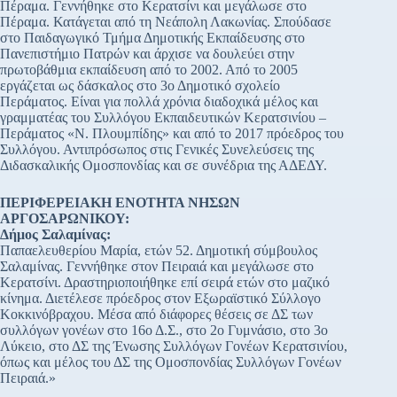
Πέραμα. Γεννήθηκε στο Κερατσίνι και μεγάλωσε στο
Πέραμα. Κατάγεται από τη Νεάπολη Λακωνίας. Σπούδασε
στο Παιδαγωγικό Τμήμα Δημοτικής Εκπαίδευσης στο
Πανεπιστήμιο Πατρών και άρχισε να δουλεύει στην
πρωτοβάθμια εκπαίδευση από το 2002. Από το 2005
εργάζεται ως δάσκαλος στο 3ο Δημοτικό σχολείο
Περάματος. Είναι για πολλά χρόνια διαδοχικά μέλος και
γραμματέας του Συλλόγου Εκπαιδευτικών Κερατσινίου –
Περάματος «Ν. Πλουμπίδης» και από το 2017 πρόεδρος του
Συλλόγου. Αντιπρόσωπος στις Γενικές Συνελεύσεις της
Διδασκαλικής Ομοσπονδίας και σε συνέδρια της ΑΔΕΔΥ.
ΠΕΡΙΦΕΡΕΙΑΚΗ ΕΝΟΤΗΤΑ ΝΗΣΩΝ
ΑΡΓΟΣΑΡΩΝΙΚΟΥ:
Δήμος Σαλαμίνας:
Παπαελευθερίου Μαρία, ετών 52. Δημοτική σύμβουλος
Σαλαμίνας. Γεννήθηκε στον Πειραιά και μεγάλωσε στο
Κερατσίνι. Δραστηριοποιήθηκε επί σειρά ετών στο μαζικό
κίνημα. Διετέλεσε πρόεδρος στον Εξωραϊστικό Σύλλογο
Κοκκινόβραχου. Μέσα από διάφορες θέσεις σε ΔΣ των
συλλόγων γονέων στο 16ο Δ.Σ., στο 2ο Γυμνάσιο, στο 3ο
Λύκειο, στο ΔΣ της Ένωσης Συλλόγων Γονέων Κερατσινίου,
όπως και μέλος του ΔΣ της Ομοσπονδίας Συλλόγων Γονέων
Πειραιά.»