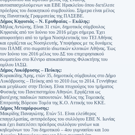
αυτοαπασχολούμενων και ΕΒΕ Ηρακλείου όπου διετέλεσε
πρόεδρος του διοικητικού συμβουλίου. Σήμερα είναι μέλος
της Παναττικής Γραμματείας της ΠΑΣΕΒΕ.
Δήμος Κηφισιάς – Ν. Ερυθραίας – Εκάλης:
Μήλας Αντώνης. Είναι 31 ετών, δημοτικός σύμβουλος
Κηφισιάς από τον Ιούνιο του 2016 μέχρι σήμερα. Έχει
αποφοιτήσει από το τμήμα Νοσηλευτικής του ΤΕΙ Αθήνας
και εργάζεται ως Νοσηλευτής. Υποψήφιος με τις δυνάμεις
του ΠΑΜΕ στο σωματείο ιδιωτικών κλινικών Αθήνας. Έως
τον Ιούνιο του 2016 μέλος του ΔΣ του επιχειρησιακού
σωματείου στο Κέντρο αποκατάστασης Φιλοκτήτης του
ομίλου ΙΑΣΩ.
Δήμος Λυκόβρυσης – Πεύκης:
Κυριακίδης Άρης, ετών 35, δημοτικός σύμβουλος στο Δήμο
Λυκόβρυσης – Πεύκης από το 2010 έως το 2014. Γεννήθηκε
και μεγάλωσε στην Πεύκη. Είναι πτυχιούχος του τμήματος
Φυσικής του Πανεπιστημίου Αθηνών. Εργάζεται ως
βιοτέχνης παιδικών παπουτσιών. Μέλος της Τομεακής
Επιτροπής Βόρειου Τομέα της Κ.Ο. Αττικής του ΚΚΕ.
Δήμος Μεταμόρφωσης:
Μακρίδης Παναγιώτης. Ετών 51. Είναι ελεύθερος
επαγγελματίας, αντιπρόεδρος του συλλόγου ΕΒΕ Ν. Ιωνίας
και έχει διατελέσει πρόεδρος συλλόγου γονέων και
κηδεμόνων του 7ου δημοτικού – 4ου γυμνασίου και 1ου