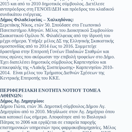
2015 και από το 2010 δημοτικός σύμβουλος. Διετέλεσε
αντιπρόεδρος στη ΓΕΝΟΠ/ΔΕΗ και πρόεδρος του κλαδικού
συνδικάτου ενέργειας.
Δήμος Φιλαδελφείας – Χαλκηδόνας:
Σερετάκης Νίκος, ετών 50. Σπούδασε στο Γεωπονικό
Πανεπιστήμιο Αθηνών. Μέλος του Διοικητικού Συμβουλίου
Σκακιστικού Ομίλου Ν. Φιλαδέλφειας από την ίδρυσή του
μέχρι σήμερα. Υπήρξε μέλος ΔΣ της Ελληνικής Σκακιστικής
ομοσπονδίας από το 2014 έως το 2016. Συμμετείχε
δραστήρια στην Επιτροπή Γονέων Παιδικών Σταθμών και
τους αγώνες που ακύρωσαν την επιβολή τροφείων στο Δήμο.
Έχει διατελέσει δημοτικός σύμβουλος Καρπενησίου και
επικεφαλής της «Λαϊκής Συσπείρωσης» Καρπενησίου 2010-
2014. Είναι μέλος του Τμήματος Διεθνών Σχέσεων της
Κεντρικής Επιτροπής του ΚΚΕ.
ΠΕΡΙΦΕΡΕΙΑΚΗ ΕΝΟΤΗΤΑ ΝΟΤΙΟΥ ΤΟΜΕΑ
ΑΘΗΝΩΝ:
Δήμος Αγ. Δημητρίου:
Δήμου Γιώτα, ετών 36. Δημοτική σύμβουλος Δήμου Αγ.
Δημητρίου από το 2010. Μεγάλωσε στον Αγ. Δημήτριο όπου
και κατοικεί έως σήμερα. Αποφοίτησε από το Βιολογικό
Πάτρας το 2006 και εργάζεται σε εταιρεία παροχής
επιστημονικών υπηρεσιών προς φαρμακοβιομηχανίες. Μέλος