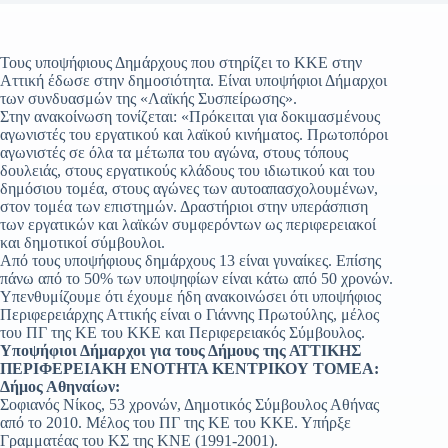
Τους υποψήφιους Δημάρχους που στηρίζει το ΚΚΕ στην
Αττική έδωσε στην δημοσιότητα. Είναι υποψήφιοι Δήμαρχοι
των συνδυασμών της «Λαϊκής Συσπείρωσης».
Στην ανακοίνωση τονίζεται: «Πρόκειται για δοκιμασμένους
αγωνιστές του εργατικού και λαϊκού κινήματος. Πρωτοπόροι
αγωνιστές σε όλα τα μέτωπα του αγώνα, στους τόπους
δουλειάς, στους εργατικούς κλάδους του ιδιωτικού και του
δημόσιου τομέα, στους αγώνες των αυτοαπασχολουμένων,
στον τομέα των επιστημών. Δραστήριοι στην υπεράσπιση
των εργατικών και λαϊκών συμφερόντων ως περιφερειακοί
και δημοτικοί σύμβουλοι.
Από τους υποψήφιους δημάρχους 13 είναι γυναίκες. Επίσης
πάνω από το 50% των υποψηφίων είναι κάτω από 50 χρονών.
Υπενθυμίζουμε ότι έχουμε ήδη ανακοινώσει ότι υποψήφιος
Περιφερειάρχης Αττικής είναι ο Γιάννης Πρωτούλης, μέλος
του ΠΓ της ΚΕ του ΚΚΕ και Περιφερειακός Σύμβουλος.
Υποψήφιοι Δήμαρχοι για τους Δήμους της ΑΤΤΙΚΗΣ
ΠΕΡΙΦΕΡΕΙΑΚΗ ΕΝΟΤΗΤΑ ΚΕΝΤΡΙΚΟΥ ΤΟΜΕΑ:
Δήμος Αθηναίων:
Σοφιανός Νίκος, 53 χρονών, Δημοτικός Σύμβουλος Αθήνας
από το 2010. Μέλος του ΠΓ της ΚΕ του ΚΚΕ. Υπήρξε
Γραμματέας του ΚΣ της ΚΝΕ (1991-2001).