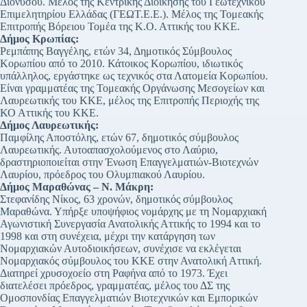
Διονύσου. Μέλος της Κεντρικής Διοίκησης του Γεωτεχνικού
Επιμελητηρίου Ελλάδας (ΓΕΩΤ.Ε.Ε.). Μέλος της Τομεακής
Επιτροπής Βόρειου Τομέα της Κ.Ο. Αττικής του ΚΚΕ.
Δήμος Κρωπίας:
Ρεμπάπης Βαγγέλης, ετών 34, Δημοτικός Σύμβουλος
Κορωπίου από το 2010. Κάτοικος Κορωπίου, ιδιωτικός
υπάλληλος, εργάστηκε ως τεχνικός στα Λατομεία Κορωπίου.
Είναι γραμματέας της Τομεακής Οργάνωσης Μεσογείων και
Λαυρεωτικής του ΚΚΕ, μέλος της Επιτροπής Περιοχής της
ΚΟ Αττικής του ΚΚΕ.
Δήμος Λαυρεωτικής:
Παμφίλης Αποστόλης, ετών 67, δημοτικός σύμβουλος
Λαυρεωτικής. Αυτοαπασχολούμενος στο Λαύριο,
δραστηριοποιείται στην Ένωση Επαγγελματιών-Βιοτεχνών
Λαυρίου, πρόεδρος του Ολυμπιακού Λαυρίου.
Δήμος Μαραθώνας – Ν. Μάκρη:
Στεφανίδης Νίκος, 63 χρονών, δημοτικός σύμβουλος
Μαραθώνα. Υπήρξε υποψήφιος νομάρχης με τη Νομαρχιακή
Αγωνιστική Συνεργασία Ανατολικής Αττικής το 1994 και το
1998 και στη συνέχεια, μέχρι την κατάργηση των
Νομαρχιακών Αυτοδιοικήσεων, συνέχισε να εκλέγεται
Νομαρχιακός σύμβουλος του ΚΚΕ στην Ανατολική Αττική.
Διατηρεί χρυσοχοείο στη Ραφήνα από το 1973. Έχει
διατελέσει πρόεδρος, γραμματέας, μέλος του ΔΣ της
Ομοσπονδίας Επαγγελματιών Βιοτεχνικών και Εμπορικών