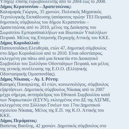
Υπήρξε επίσης ευρωβουλευτής από το 2004 έως το 2008.
Δήμος Κερατσινίου – Δραπετσώνας:
Καλαμαράς Γιώργος, 35 χρονών, Πολιτικός Μηχανικός
Τεχνολογικής Εκπαίδευσης (απόφοιτος πρώην ΤΕΙ Πειραιά),
δημοτικός σύμβουλος του δήμου Κερατσινίου –
Δραπετσώνας από το 2010, μέλος της Διοίκησης του
Σωματείου Εμποροϋπαλλήλων και Ιδιωτικών Υπαλλήλων
Πειραιά. Μέλος της Επιτροπής Περιοχής Αττικής του ΚΚΕ.
Δήμος Κορυδαλλού:
Παπουτσιδάκη Ελευθερία, ετών 47, δημοτική σύμβουλος
στο Δήμο Κορυδαλλού από το 2010. Είναι οδοντίατρος,
εκλεγμένη για πάνω από μια δεκαετία στο Διοικητικό
Συμβούλιο του Συλλόγου Οδοντιάτρων Πειραιά, και μέλος
της γενικής συνέλευσης της Ε.Ο.Ο. (Ελληνικής
Οδοντιατρικής Ομοσπονδίας).
Δήμος Νίκαιας – Αγ. Ι. Ρέντη:
Κατηφές Παναγιώτης, 43 ετών, κοινωνιολόγος, σύμβουλος
εξαρτήσεων. Δημοτικός σύμβουλος Νίκαιας από το 2007
μέχρι σήμερα, αντιπρόεδρος του Εθνικού Συμβουλίου κατά
των Ναρκωτικών (ΕΣΥΝ), εκλεγμένος στο ΔΣ της ΑΣΓΜΕ,
εκλεγμένος στο Σύλλογο Γονέων του 17ου Δημοτικού
σχολείου Νίκαιας. Μέλος της Ε.Π. της Κ.Ο. Αττικής του
ΚΚΕ.
Δήμος Περάματος:
Βατίστας Βασίλης, 42 χρονών. Δημοτικός σύμβουλος στο