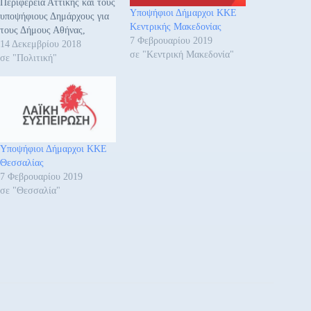
Περιφέρεια Αττικής και τους
Υποψήφιοι Δήμαρχοι ΚΚΕ
υποψήφιους Δημάρχους για
Κεντρικής Μακεδονίας
τους Δήμους Αθήνας,
7 Φεβρουαρίου 2019
Πειραιά, Καισαριανής,
14 Δεκεμβρίου 2018
σε "Κεντρική Μακεδονία"
Χαϊδαρίου και Πετρούπολης
σε "Πολιτική"
για τις δημοτικές και
περιφερειακές εκλογές. - Για
την Περιφέρεια Αττικής:
Υποψήφιος Περιφερειάρχης
θα είναι ο Γιάννης
Πρωτούλης, 41 χρονών,
Υποψήφιοι Δήμαρχοι ΚΚΕ
μέλος του ΠΓ της ΚΕ του
Θεσσαλίας
ΚΚΕ και…
7 Φεβρουαρίου 2019
σε "Θεσσαλία"