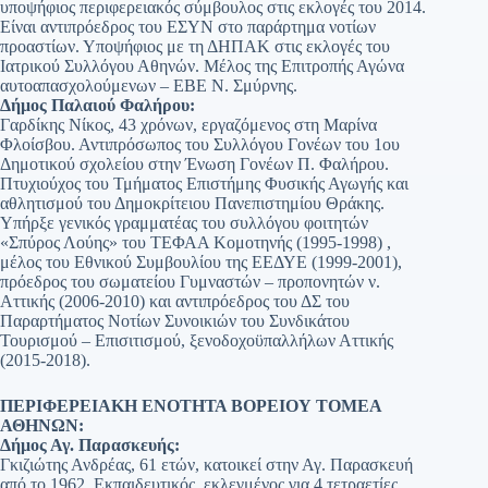
υποψήφιος περιφερειακός σύμβουλος στις εκλογές του 2014.
Είναι αντιπρόεδρος του ΕΣΥΝ στο παράρτημα νοτίων
προαστίων. Υποψήφιος με τη ΔΗΠΑΚ στις εκλογές του
Ιατρικού Συλλόγου Αθηνών. Μέλος της Επιτροπής Αγώνα
αυτοαπασχολούμενων – ΕΒΕ Ν. Σμύρνης.
Δήμος Παλαιού Φαλήρου:
Γαρδίκης Νίκος, 43 χρόνων, εργαζόμενος στη Μαρίνα
Φλοίσβου. Αντιπρόσωπος του Συλλόγου Γονέων του 1ου
Δημοτικού σχολείου στην Ένωση Γονέων Π. Φαλήρου.
Πτυχιούχος του Τμήματος Επιστήμης Φυσικής Αγωγής και
αθλητισμού του Δημοκρίτειου Πανεπιστημίου Θράκης.
Υπήρξε γενικός γραμματέας του συλλόγου φοιτητών
«Σπύρος Λούης» του ΤΕΦΑΑ Κομοτηνής (1995-1998) ,
μέλος του Εθνικού Συμβουλίου της ΕΕΔΥΕ (1999-2001),
πρόεδρος του σωματείου Γυμναστών – προπονητών ν.
Αττικής (2006-2010) και αντιπρόεδρος του ΔΣ του
Παραρτήματος Νοτίων Συνοικιών του Συνδικάτου
Τουρισμού – Επισιτισμού, ξενοδοχοϋπαλλήλων Αττικής
(2015-2018).
ΠΕΡΙΦΕΡΕΙΑΚΗ ΕΝΟΤΗΤΑ ΒΟΡΕΙΟΥ ΤΟΜΕΑ
ΑΘΗΝΩΝ:
Δήμος Αγ. Παρασκευής:
Γκιζιώτης Ανδρέας, 61 ετών, κατοικεί στην Αγ. Παρασκευή
από το 1962. Εκπαιδευτικός, εκλεγμένος για 4 τετραετίες