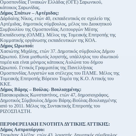
Ομοσπονδίας Γυναικών Ελλάδας (ΟΓΕ) Σαρωνικού,
κάτοικος Σαρωνίδας.
Δήμος Σπάτων – Αρτέμιδας:
Δάρδαλης Νίκος, ετών 40, εκπαιδευτικός σε σχολείο της
Αρτέμιδας, δημοτικός σύμβουλος, μέλος του Διοικητικού
Συμβουλίου της Ομοσπονδίας Λειτουργών Μέσης
Εκπαίδευσης (ΟΛΜΕ). Μέλος της Τομεακής Επιτροπής της
Κομματικής οργάνωσης εκπαιδευτικών της ΚΟΑ.
Δήμος Ωρωπού:
Χασιώτης Μιχάλης, ετών 37. Δημοτικός σύμβουλος Δήμου
Ωρωπού. Είναι μισθωτός λογιστής, υπάλληλος του ιδιωτικού
τομέα και είναι μόνιμος κάτοικος Αυλώνα του δήμου
Ωρωπού. Γενικός Γραμματέας της Πανελλήνιας
Ομοσπονδίας Λογιστών και στέλεχος του ΠΑΜΕ. Μέλος της
Τομεακής Επιτροπής Βόρειου Τομέα της Κ.Ο. Αττικής του
ΚΚΕ.
Δήμος Βάρης – Βούλας- Βουλιαγμένης:
Πασακυριάκος Κωνσταντίνος, ετών 47, δημοσιογράφος.
Δημοτικός Σύμβουλος Δήμου Βάρης-Βούλας-Βουλιαγμένης
από το 2011. Μέλος της Συντακτικής Επιτροπής του
ΡΙΖΟΣΠΑΣΤΗ.
ΠΕΡΙΦΕΡΕΙΑΚΗ ΕΝΟΤΗΤΑ ΔΥΤΙΚΗΣ ΑΤΤΙΚΗΣ:
Δήμος Ασπροπύργου:
Τσοκάνης Αλέξης, ετών 43, λογιστής, δημοτικός σύμβουλος