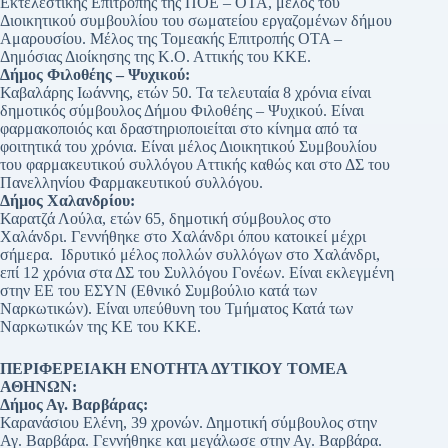
Εκτελεστικής Επιτροπής της ΠΟΕ – ΟΤΑ, μέλος του
Διοικητικού συμβουλίου του σωματείου εργαζομένων δήμου
Αμαρουσίου. Μέλος της Τομεακής Επιτροπής ΟΤΑ –
Δημόσιας Διοίκησης της Κ.Ο. Αττικής του ΚΚΕ.
Δήμος Φιλοθέης – Ψυχικού:
Καβαλάρης Ιωάννης, ετών 50. Τα τελευταία 8 χρόνια είναι
δημοτικός σύμβουλος Δήμου Φιλοθέης – Ψυχικού. Είναι
φαρμακοποιός και δραστηριοποιείται στο κίνημα από τα
φοιτητικά του χρόνια. Είναι μέλος Διοικητικού Συμβουλίου
του φαρμακευτικού συλλόγου Αττικής καθώς και στο ΔΣ του
Πανελληνίου Φαρμακευτικού συλλόγου.
Δήμος Χαλανδρίου:
Καρατζά Λούλα, ετών 65, δημοτική σύμβουλος στο
Χαλάνδρι. Γεννήθηκε στο Χαλάνδρι όπου κατοικεί μέχρι
σήμερα. Ιδρυτικό μέλος πολλών συλλόγων στο Χαλάνδρι,
επί 12 χρόνια στα ΔΣ του Συλλόγου Γονέων. Είναι εκλεγμένη
στην ΕΕ του ΕΣΥΝ (Εθνικό Συμβούλιο κατά των
Ναρκωτικών). Είναι υπεύθυνη του Τμήματος Κατά των
Ναρκωτικών της ΚΕ του ΚΚΕ.
ΠΕΡΙΦΕΡΕΙΑΚΗ ΕΝΟΤΗΤΑ ΔΥΤΙΚΟΥ ΤΟΜΕΑ
ΑΘΗΝΩΝ:
Δήμος Αγ. Βαρβάρας:
Καρανάσιου Ελένη, 39 χρονών. Δημοτική σύμβουλος στην
Αγ. Βαρβάρα. Γεννήθηκε και μεγάλωσε στην Αγ. Βαρβάρα.