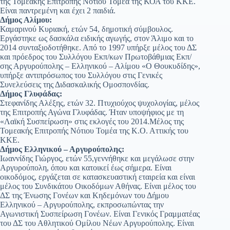
της Τομεακής Επιτροπής Νότιου Τομέα της ΚΟΑ του ΚΚΕ.
Είναι παντρεμένη και έχει 2 παιδιά.
Δήμος Αλίμου:
Καμαρινού Κυριακή, ετών 54, δημοτική σύμβουλος.
Εργάστηκε ως δασκάλα ειδικής αγωγής, στον Άλιμο και το
2014 συνταξιοδοτήθηκε. Από το 1997 υπήρξε μέλος του ΔΣ
και πρόεδρος του Συλλόγου Εκπ/κων Πρωτοβάθμιας Εκπ/
σης Αργυρούπολης – Ελληνικού – Αλίμου «Ο Θουκυδίδης»,
υπήρξε αντιπρόσωπος του Συλλόγου στις Γενικές
Συνελεύσεις της Διδασκαλικής Ομοσπονδίας.
Δήμος Γλυφάδας:
Στεφανίδης Αλέξης, ετών 32. Πτυχιούχος ψυχολογίας, μέλος
της Επιτροπής Αγώνα Γλυφάδας. Ήταν υποψήφιος με τη
«Λαϊκή Συσπείρωση» στις εκλογές του 2014.Μέλος της
Τομεακής Επιτροπής Νότιου Τομέα της Κ.Ο. Αττικής του
ΚΚΕ.
Δήμος Ελληνικού – Αργυρούπολης:
Ιωαννίδης Γιώργος, ετών 55,γεννήθηκε και μεγάλωσε στην
Αργυρούπολη, όπου και κατοικεί έως σήμερα. Είναι
οικοδόμος, εργάζεται σε κατασκευαστική εταιρεία και είναι
μέλος του Συνδικάτου Οικοδόμων Αθήνας. Είναι μέλος του
ΔΣ της Ένωσης Γονέων και Κηδεμόνων του Δήμου
Ελληνικού – Αργυρούπολης, εκπροσωπώντας την
Αγωνιστική Συσπείρωση Γονέων. Είναι Γενικός Γραμματέας
του ΔΣ του Αθλητικού Ομίλου Νέων Αργυρούπολης. Είναι