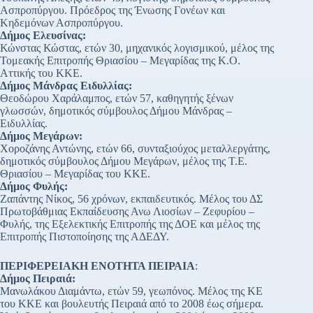
Ασπροπύργου. Πρόεδρος της Ένωσης Γονέων και
Κηδεμόνων Ασπροπύργου.
Δήμος Ελευσίνας:
Κώνστας Κώστας, ετών 30, μηχανικός λογισμικού, μέλος της
Τομεακής Επιτροπής Θριασίου – Μεγαρίδας της Κ.Ο.
Αττικής του ΚΚΕ.
Δήμος Μάνδρας Ειδυλλίας:
Θεοδώρου Χαράλαμπος, ετών 57, καθηγητής ξένων
γλωσσών, δημοτικός σύμβουλος Δήμου Μάνδρας –
Ειδυλλίας.
Δήμος Μεγάρων:
Χοροζάνης Αντώνης, ετών 66, συνταξιούχος μεταλλεργάτης,
δημοτικός σύμβουλος Δήμου Μεγάρων, μέλος της Τ.Ε.
Θριασίου – Μεγαρίδας του ΚΚΕ.
Δήμος Φυλής:
Ζαπάντης Νίκος, 56 χρόνων, εκπαιδευτικός. Μέλος του ΔΣ
Πρωτοβάθμιας Εκπαίδευσης Ανω Λιοσίων – Ζεφυρίου –
Φυλής, της Εξελεκτικής Επιτροπής της ΔΟΕ και μέλος της
Επιτροπής Πιστοποίησης της ΑΔΕΔΥ.
ΠΕΡΙΦΕΡΕΙΑΚΗ ΕΝΟΤΗΤΑ ΠΕΙΡΑΙΑ
:
Δήμος Πειραιά:
Μανωλάκου Διαμάντω, ετών 59, γεωπόνος. Μέλος της ΚΕ
του ΚΚΕ και βουλευτής Πειραιά από το 2008 έως σήμερα.