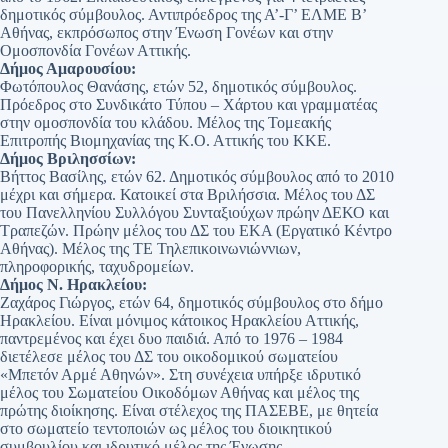
δημοτικός σύμβουλος. Αντιπρόεδρος της Α’-Γ’ ΕΛΜΕ Β’
Αθήνας, εκπρόσωπος στην Ένωση Γονέων και στην
Ομοσπονδία Γονέων Αττικής.
Δήμος Αμαρουσίου:
Φωτόπουλος Θανάσης, ετών 52, δημοτικός σύμβουλος.
Πρόεδρος στο Συνδικάτο Τύπου – Χάρτου και γραμματέας
στην ομοσπονδία του κλάδου. Μέλος της Τομεακής
Επιτροπής Βιομηχανίας της Κ.Ο. Αττικής του ΚΚΕ.
Δήμος Βριλησσίων:
Βήττος Βασίλης, ετών 62. Δημοτικός σύμβουλος από το 2010
μέχρι και σήμερα. Κατοικεί στα Βριλήσσια. Μέλος του ΔΣ
του Πανελληνίου Συλλόγου Συνταξιούχων πρώην ΔΕΚΟ και
Τραπεζών. Πρώην μέλος του ΔΣ του ΕΚΑ (Εργατικό Κέντρο
Αθήνας). Μέλος της ΤΕ Τηλεπικοινωνιώννιων,
πληροφορικής, ταχυδρομείων.
Δήμος Ν. Ηρακλείου:
Ζαχάρος Γιώργος, ετών 64, δημοτικός σύμβουλος στο δήμο
Ηρακλείου. Είναι μόνιμος κάτοικος Ηρακλείου Αττικής,
παντρεμένος και έχει δυο παιδιά. Από το 1976 – 1984
διετέλεσε μέλος του ΔΣ του οικοδομικού σωματείου
«Μπετόν Αρμέ Αθηνών». Στη συνέχεια υπήρξε ιδρυτικό
μέλος του Σωματείου Οικοδόμων Αθήνας και μέλος της
πρώτης διοίκησης. Είναι στέλεχος της ΠΑΣΕΒΕ, με θητεία
στο σωματείο τεντοποιών ως μέλος του διοικητικού
συμβουλίου και ιδρυτικό μέλος της Ένωσης