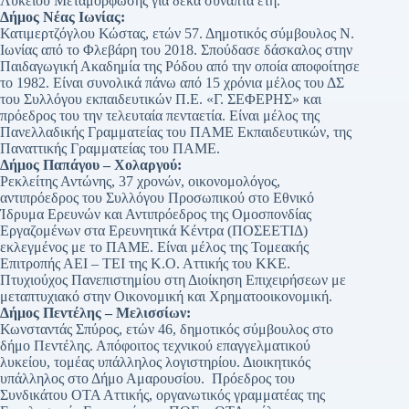
Λυκείου Μεταμόρφωσης για δέκα συναπτά έτη.
Δήμος Νέας Ιωνίας:
Κατιμερτζόγλου Κώστας, ετών 57. Δημοτικός σύμβουλος Ν.
Ιωνίας από το Φλεβάρη του 2018. Σπούδασε δάσκαλος στην
Παιδαγωγική Ακαδημία της Ρόδου από την οποία αποφοίτησε
το 1982. Είναι συνολικά πάνω από 15 χρόνια μέλος του ΔΣ
του Συλλόγου εκπαιδευτικών Π.Ε. «Γ. ΣΕΦΕΡΗΣ» και
πρόεδρος του την τελευταία πενταετία. Είναι μέλος της
Πανελλαδικής Γραμματείας του ΠΑΜΕ Εκπαιδευτικών, της
Παναττικής Γραμματείας του ΠΑΜΕ.
Δήμος Παπάγου – Χολαργού:
Ρεκλείτης Αντώνης, 37 χρονών, οικονομολόγος,
αντιπρόεδρος του Συλλόγου Προσωπικού στο Εθνικό
Ίδρυμα Ερευνών και Αντιπρόεδρος της Ομοσπονδίας
Εργαζομένων στα Ερευνητικά Κέντρα (ΠΟΣΕΕΤΙΔ)
εκλεγμένος με το ΠΑΜΕ. Είναι μέλος της Τομεακής
Επιτροπής ΑΕΙ – ΤΕΙ της Κ.Ο. Αττικής του ΚΚΕ.
Πτυχιούχος Πανεπιστημίου στη Διοίκηση Επιχειρήσεων με
μεταπτυχιακό στην Οικονομική και Χρηματοοικονομική.
Δήμος Πεντέλης – Μελισσίων:
Κωνσταντάς Σπύρος, ετών 46, δημοτικός σύμβουλος στο
δήμο Πεντέλης. Απόφοιτος τεχνικού επαγγελματικού
λυκείου, τομέας υπάλληλος λογιστηρίου. Διοικητικός
υπάλληλος στο Δήμο Αμαρουσίου. Πρόεδρος του
Συνδικάτου ΟΤΑ Αττικής, οργανωτικός γραμματέας της