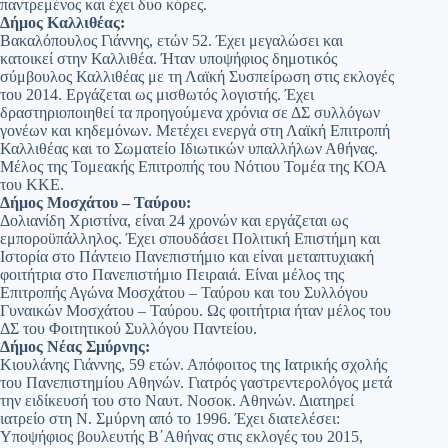
παντρεμένος και έχει δυο κόρες.
Δήμος Καλλιθέας:
Βακαλόπουλος Γιάννης, ετών 52. Έχει μεγαλώσει και
κατοικεί στην Καλλιθέα. Ήταν υποψήφιος δημοτικός
σύμβουλος Καλλιθέας με τη Λαϊκή Συσπείρωση στις εκλογές
του 2014. Εργάζεται ως μισθωτός λογιστής. Έχει
δραστηριοποιηθεί τα προηγούμενα χρόνια σε ΔΣ συλλόγων
γονέων και κηδεμόνων. Μετέχει ενεργά στη Λαϊκή Επιτροπή
Καλλιθέας και το Σωματείο Ιδιωτικών υπαλλήλων Αθήνας.
Μέλος της Τομεακής Επιτροπής του Νότιου Τομέα της ΚΟΑ
του ΚΚΕ.
Δήμος Μοσχάτου – Ταύρου:
Δολιανίδη Χριστίνα, είναι 24 χρονών και εργάζεται ως
εμποροϋπάλληλος. Έχει σπουδάσει Πολιτική Επιστήμη και
Ιστορία στο Πάντειο Πανεπιστήμιο και είναι μεταπτυχιακή
φοιτήτρια στο Πανεπιστήμιο Πειραιά. Είναι μέλος της
Επιτροπής Αγώνα Μοσχάτου – Ταύρου και του Συλλόγου
Γυναικών Μοσχάτου – Ταύρου. Ως φοιτήτρια ήταν μέλος του
ΔΣ του Φοιτητικού Συλλόγου Παντείου.
Δήμος Νέας Σμύρνης:
Κιουλάνης Γιάννης, 59 ετών. Απόφοιτος της Ιατρικής σχολής
του Πανεπιστημίου Αθηνών. Γιατρός γαστρεντερολόγος μετά
την ειδίκευσή του στο Ναυτ. Νοσοκ. Αθηνών. Διατηρεί
ιατρείο στη Ν. Σμύρνη από το 1996. Έχει διατελέσει:
Υποψήφιος βουλευτής Β΄Αθήνας στις εκλογές του 2015,