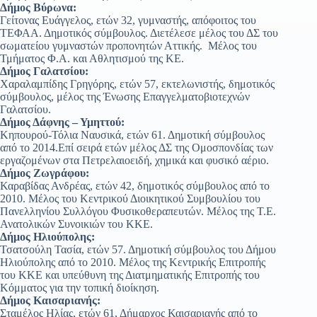
Δήμος Βύρωνα:
Γείτονας Ευάγγελος, ετών 32, γυμναστής, απόφοιτος του
ΤΕΦΑΑ. Δημοτικός σύμβουλος. Διετέλεσε μέλος του ΔΣ του
σωματείου γυμναστών προπονητών Αττικής. Μέλος του
Τμήματος Φ.Α. και Αθλητισμού της ΚΕ.
Δήμος Γαλατσίου:
Χαραλαμπίδης Γρηγόρης, ετών 57, εκτελωνιστής, δημοτικός
σύμβουλος, μέλος της Ένωσης Επαγγελματοβιοτεχνών
Γαλατσίου.
Δήμος Δάφνης – Υμηττού:
Κηπουρού-Τόλια Ναυσικά, ετών 61. Δημοτική σύμβουλος
από το 2014.Επί σειρά ετών μέλος ΔΣ της Ομοσπονδίας των
εργαζομένων στα Πετρελαιοειδή, χημικά και φυσικό αέριο.
Δήμος Ζωγράφου:
Καραβίδας Ανδρέας, ετών 42, δημοτικός σύμβουλος από το
2010. Μέλος του Κεντρικού Διοικητικού Συμβουλίου του
Πανελληνίου Συλλόγου Φυσικοθεραπευτών. Μέλος της Τ.Ε.
Ανατολικών Συνοικιών του ΚΚΕ.
Δήμος Ηλιούπολης:
Τσατσούλη Τασία, ετών 57. Δημοτική σύμβουλος του Δήμου
Ηλιούπολης από το 2010. Μέλος της Κεντρικής Επιτροπής
του ΚΚΕ και υπεύθυνη της Διατμηματικής Επιτροπής του
Κόμματος για την τοπική διοίκηση.
Δήμος Καισαριανής:
Σταμέλος Ηλίας, ετών 61, Δήμαρχος Καισαριανής από το