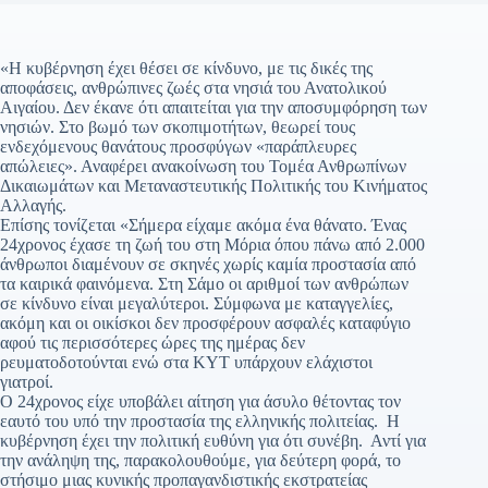
«Η κυβέρνηση έχει θέσει σε κίνδυνο, με τις δικές της
αποφάσεις, ανθρώπινες ζωές στα νησιά του Ανατολικού
Αιγαίου. Δεν έκανε ότι απαιτείται για την αποσυμφόρηση των
νησιών. Στο βωμό των σκοπιμοτήτων, θεωρεί τους
ενδεχόμενους θανάτους προσφύγων «παράπλευρες
απώλειες». Αναφέρει ανακοίνωση του Τομέα Ανθρωπίνων
Δικαιωμάτων και Μεταναστευτικής Πολιτικής του Κινήματος
Αλλαγής.
Επίσης τονίζεται «Σήμερα είχαμε ακόμα ένα θάνατο. Ένας
24χρονος έχασε τη ζωή του στη Μόρια όπου πάνω από 2.000
άνθρωποι διαμένουν σε σκηνές χωρίς καμία προστασία από
τα καιρικά φαινόμενα. Στη Σάμο οι αριθμοί των ανθρώπων
σε κίνδυνο είναι μεγαλύτεροι. Σύμφωνα με καταγγελίες,
ακόμη και οι οικίσκοι δεν προσφέρουν ασφαλές καταφύγιο
αφού τις περισσότερες ώρες της ημέρας δεν
ρευματοδοτούνται ενώ στα ΚΥΤ υπάρχουν ελάχιστοι
γιατροί.
Ο 24χρονος είχε υποβάλει αίτηση για άσυλο θέτοντας τον
εαυτό του υπό την προστασία της ελληνικής πολιτείας. Η
κυβέρνηση έχει την πολιτική ευθύνη για ότι συνέβη. Αντί για
την ανάληψη της, παρακολουθούμε, για δεύτερη φορά, το
στήσιμο μιας κυνικής προπαγανδιστικής εκστρατείας