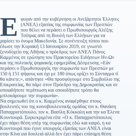
Έ
φυγαν από την κυβέρνηση οι Ανεξάρτητοι Έλληνες
(ΑΝΕΛ) εξαιτίας της συμφωνίας των Πρεσπών
που θέλει να περάσει ο Πρωθυπουργός Αλέξης
Τσίπρας από τη Βουλή των Ελλήνων για να
χαρίσει το όνομα Μακεδονία. Σε συνέντευξη τύπου που
έδωσε την Κυριακή 13 Ιανουαρίου 2019, σε γνωστό
ξενοδοχείο της Αθήνας ο πρόεδρος των ΑΝΕΛ Πάνος
Καμμένος σε ερώτηση του Πρακτορείου Ειδήσεων Ην-Ων
και της πολιτικής ψηφιακής εφημερίδας Δέσμευσης «Εάν
περάσει ο Πρωθυπουργός την συμφωνία των Πρεσπών με
150 ή 151 ψήφους και όχι με 180 όπως ορίζει το Σύνταγμα τί
θα κάνετε;», απάντησε «Θα προσφύγουμε στο Συμβούλιο της
Επικρατείας, θα πάμε στον Πρόεδρο της Δημοκρατίας και σε
οποιαδήποτε περίπτωση και οποιοδήποτε τρόπο θα
μπλοκάρουμε την συμφωνία».
Να σημειωθεί ότι ο κ. Καμμένος αναφέρθηκε στους
βουλευτές του της κοινοβουλευτικής ομάδας τον κ. Θανάση
Παπαχριστόπουλο, τον κ. Βασίλη Κόκκαλη και την κα Έλενα
Κουντουρά. Συγκεκριμένα είπε «Ο κ. Παπαχριστόπουλος
έχει πάρει θέση υπέρ της συμφωνίας εδώ και καιρό, η κα
Κουντουρά που έγινε υπουργός εξαιτίας των ΑΝΕΛ είναι
στην Κίνα για δουλειά αλλά δεν έχει πάρει επίσημη θέση