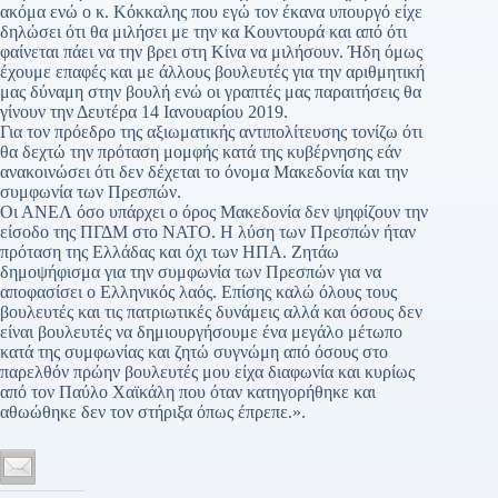
ακόμα ενώ ο κ. Κόκκαλης που εγώ τον έκανα υπουργό είχε
δηλώσει ότι θα μιλήσει με την κα Κουντουρά και από ότι
φαίνεται πάει να την βρει στη Κίνα να μιλήσουν. Ήδη όμως
έχουμε επαφές και με άλλους βουλευτές για την αριθμητική
μας δύναμη στην βουλή ενώ οι γραπτές μας παραιτήσεις θα
γίνουν την Δευτέρα 14 Ιανουαρίου 2019.
Για τον πρόεδρο της αξιωματικής αντιπολίτευσης τονίζω ότι
θα δεχτώ την πρόταση μομφής κατά της κυβέρνησης εάν
ανακοινώσει ότι δεν δέχεται το όνομα Μακεδονία και την
συμφωνία των Πρεσπών.
Οι ΑΝΕΛ όσο υπάρχει ο όρος Μακεδονία δεν ψηφίζουν την
είσοδο της ΠΓΔΜ στο ΝΑΤΟ. Η λύση των Πρεσπών ήταν
πρόταση της Ελλάδας και όχι των ΗΠΑ. Ζητάω
δημοψήφισμα για την συμφωνία των Πρεσπών για να
αποφασίσει ο Ελληνικός λαός. Επίσης καλώ όλους τους
βουλευτές και τις πατριωτικές δυνάμεις αλλά και όσους δεν
είναι βουλευτές να δημιουργήσουμε ένα μεγάλο μέτωπο
κατά της συμφωνίας και ζητώ συγνώμη από όσους στο
παρελθόν πρώην βουλευτές μου είχα διαφωνία και κυρίως
από τον Παύλο Χαϊκάλη που όταν κατηγορήθηκε και
αθωώθηκε δεν τον στήριξα όπως έπρεπε.».