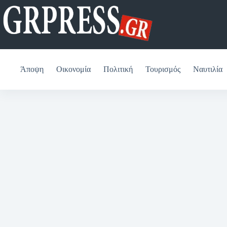
Μετάβαση
στο
περιεχόμενο
Άποψη
Οικονομία
Πολιτική
Τουρισμός
Ναυτιλία