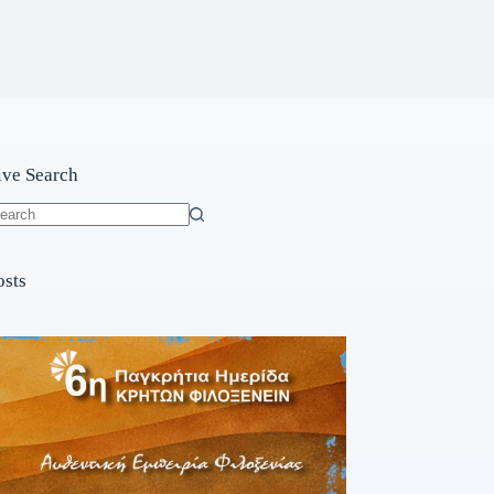
ive Search
o
sults
osts