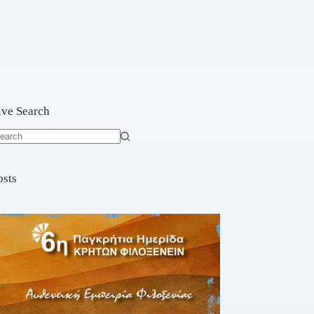
ive Search
o
sults
osts