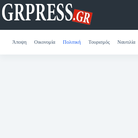
Μετάβαση
στο
περιεχόμενο
Άποψη
Οικονομία
Πολιτική
Τουρισμός
Ναυτιλία