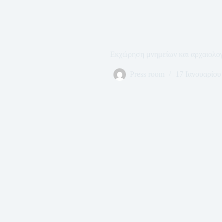
Εκχώρηση μνημείων και αρχαιολο
Press room
17 Ιανουαρίου