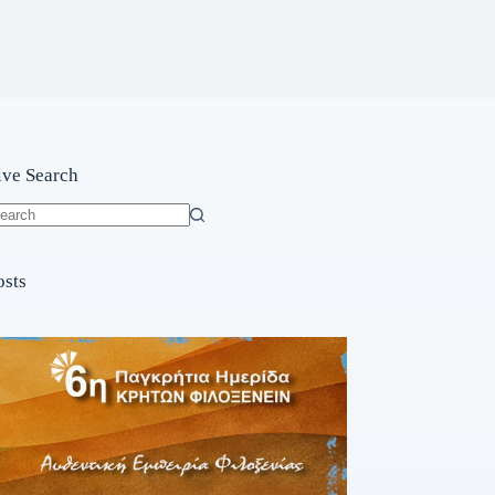
ive Search
o
sults
osts