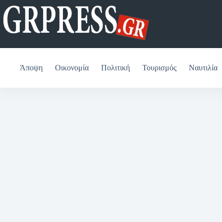
Μετάβαση
στο
περιεχόμενο
Άποψη
Οικονομία
Πολιτική
Τουρισμός
Ναυτιλία