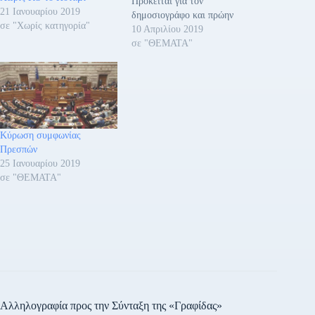
Πρόκειται για τον
21 Ιανουαρίου 2019
δημοσιογράφο και πρώην
σε "Χωρίς κατηγορία"
βουλευτή κ. Γιώργο Αμυρά
10 Απριλίου 2019
και την οδοντίατρο και
σε "ΘΕΜΑΤΑ"
πρώην Εθνική Συντονίστρια
για την αντιμετώπιση των
ναρκωτικών, κ. Τέτα
Διαμαντοπούλου.
ΒΙΟΓΡΑΦΙΚΑ Γιώργος
Αμυράς,
Κύρωση συμφωνίας
ΔημοσιογράφοςΓεννήθηκε
Πρεσπών
στην Αθήνα και πέρασε τα
25 Ιανουαρίου 2019
μαθητικά μου χρόνια στη
σε "ΘΕΜΑΤΑ"
Θεσσαλονίκη. Αποφοίτησε
από τη…
Αλληλογραφία προς την Σύνταξη της «Γραφίδας»