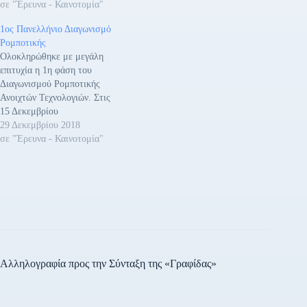
σε "Έρευνα - Καινοτομία"
1ος Πανελλήνιο Διαγωνισμό
Ρομποτικής
Ολοκληρώθηκε με μεγάλη
επιτυχία η 1η φάση του
Διαγωνισμού Ρομποτικής
Ανοιχτών Τεχνολογιών. Στις
15 Δεκεμβρίου
ολοκληρώθηκε η περίοδος
29 Δεκεμβρίου 2018
υποβολής των αιτήσεων
σε "Έρευνα - Καινοτομία"
συμμετοχής στον 1ο
Πανελλήνιο Διαγωνισμό
Ρομποτικής Ανοιχτών
Τεχνολογιών. Στον
διαγωνισμό δήλωσαν
συμμετοχή 263 ομάδες
μαθητών από σχολεία της
πρωτοβάθμιας και
δευτεροβάθμιας
Αλληλογραφία προς την Σύνταξη της «Γραφίδας»
εκπαίδευσης, κατατέθηκαν
πολύ δημιουργικές και
πρωτότυπες προτάσεις για…