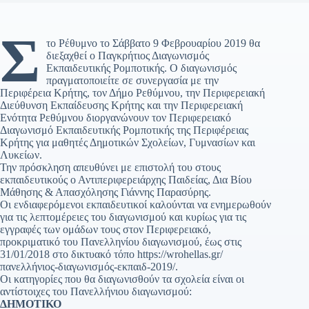
Σ
το Ρέθυμνο το Σάββατο 9 Φεβρουαρίου 2019 θα
διεξαχθεί ο Παγκρήτιος Διαγωνισμός
Εκπαιδευτικής Ρομποτικής. Ο διαγωνισμός
πραγματοποιείτε σε συνεργασία με την
Περιφέρεια Κρήτης, τον Δήμο Ρεθύμνου, την Περιφερειακή
Διεύθυνση Εκπαίδευσης Κρήτης και την Περιφερειακή
Ενότητα Ρεθύμνου διοργανώνουν τον Περιφερειακό
Διαγωνισμό Εκπαιδευτικής Ρομποτικής της Περιφέρειας
Κρήτης για μαθητές Δημοτικών Σχολείων, Γυμνασίων και
Λυκείων.
Την πρόσκληση απευθύνει με επιστολή του στους
εκπαιδευτικούς ο Αντιπεριφερειάρχης Παιδείας, Δια Βίου
Μάθησης & Απασχόλησης Γιάννης Παρασύρης.
Οι ενδιαφερόμενοι εκπαιδευτικοί καλούνται να ενημερωθούν
για τις λεπτομέρειες του διαγωνισμού και κυρίως για τις
εγγραφές των ομάδων τους στον Περιφερειακό,
προκριματικό του Πανελληνίου διαγωνισμού, έως στις
31/01/2018 στο δικτυακό τόπο https://wrohellas.gr/
πανελλήνιος-διαγωνισμός-εκπαιδ-2019/.
Οι κατηγορίες που θα διαγωνισθούν τα σχολεία είναι οι
αντίστοιχες του Πανελλήνιου διαγωνισμού:
ΔΗΜΟΤΙΚΟ