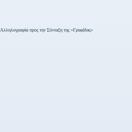
κλάδου του λιανικού
εμπορίου σε διαφορετικές
περιφέρειες της χώρας. Οι…
Αλληλογραφία προς την Σύνταξη της «Γραφίδας»