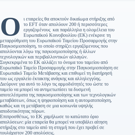
Ο
ι εταιρείες θα αποκτούν δικαίωμα στήριξης από
το EFT όταν απολύουν 200 ή περισσότερες
εργαζομένους και παράλληλα η ολομέλεια του
Ευρωπαϊκού Κοινοβουλίου (ΕΚ) ενέκρινε τη
μεταρρύθμιση του Ευρωπαϊκού Ταμείου Προσαρμογής στην
Παγκοσμιοποίηση, το οποίο στηρίζει εργαζόμενους που
απολύονται λόγω της παγκοσμιοποίησης ή άλλων
τεχνολογικών και περιβαλλοντικών αλλαγών.
Συγκεκριμένα το ΕΚ αλλάζει το όνομα του ταμείου από
Ευρωπαϊκό Ταμείο Προσαρμογής στην Παγκοσμιοποίηση σε
Ευρωπαϊκό Ταμείο Μετάβασης και επιθυμεί τη διατήρησή
του ως εργαλείο έκτακτης ανάγκης και αλληλεγγύης.
Διεύρυνε για αυτό το λόγο τις αρμοδιότητές του ώστε το
ταμείο να μπορεί να αντιμετωπίσει τα δυσμενή
αποτελέσματα της παγκοσμιοποίησης και των τεχνολογικών
μεταβάσεων, όπως η ψηφιοποίηση και η αυτοματοποίηση,
καθώς και τη μετάβαση σε μια κοινωνία υψηλής
αποδοτικότητας πόρων.
Επιπροσθέτως, το ΕΚ χαμήλωσε το κατώτατο όριο
απολύσεων: μία εταιρεία θα μπορεί να υποβάλει αίτηση
στήριξης στο ταμείο από τη στιγμή που έχει προβεί σε
τουλάχιστον 200 απολύσεις.