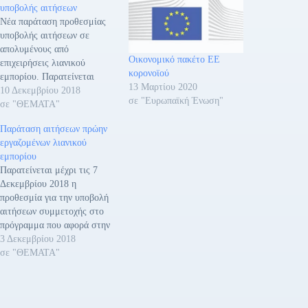
υποβολής αιτήσεων
Νέα παράταση προθεσμίας
υποβολής αιτήσεων σε
απολυμένους από
Οικονομικό πακέτο ΕΕ
επιχειρήσεις λιανικού
κορονοϊού
εμπορίου. Παρατείνεται
13 Μαρτίου 2020
μέχρι τις 12/12/2018 η
10 Δεκεμβρίου 2018
σε "Ευρωπαϊκή Ένωση"
προθεσμία για την υποβολή
σε "ΘΕΜΑΤΑ"
αιτήσεων συμμετοχής στο
Παράταση αιτήσεων πρώην
πρόγραμμα που αφορά στην
εργαζομένων λιανικού
ενίσχυση των 725 πρώην
εμπορίου
εργαζομένων που
Παρατείνεται μέχρι τις 7
απολύθηκαν, κατά το
Δεκεμβρίου 2018 η
χρονικό διάστημα από 19
προθεσμία για την υποβολή
Απριλίου 2016 έως 19
αιτήσεων συμμετοχής στο
Ιανουαρίου 2017, από
πρόγραμμα που αφορά στην
εταιρείες του κλάδου…
ενίσχυση των 725 πρώην
3 Δεκεμβρίου 2018
εργαζομένων που
σε "ΘΕΜΑΤΑ"
απολύθηκαν κατά το χρονικό
διάστημα από 19 Απριλίου
2016 έως 19 Ιανουαρίου
2017 από εταιρείες του