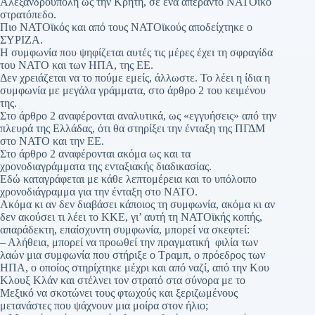
Αλεξανδρούπολη ως την Κρήτη, σε ένα απέραντο ΝΑΤΟϊκό
στρατόπεδο.
Πιο ΝΑΤΟϊκός και από τους ΝΑΤΟϊκούς αποδείχτηκε ο
ΣΥΡΙΖΑ.
Η συμφωνία που ψηφίζεται αυτές τις μέρες έχει τη σφραγίδα
του ΝΑΤΟ και των ΗΠΑ, της ΕΕ.
Δεν χρειάζεται να το πούμε εμείς, άλλωστε. Το λέει η ίδια η
συμφωνία με μεγάλα γράμματα, στο άρθρο 2 του κειμένου
της.
Στο άρθρο 2 αναφέρονται αναλυτικά, ως «εγγυήσεις» από την
πλευρά της Ελλάδας, ότι θα στηρίξει την ένταξη της ΠΓΔΜ
στο ΝΑΤΟ και την ΕΕ.
Στο άρθρο 2 αναφέρονται ακόμα ως και τα
χρονοδιαγράμματα της ενταξιακής διαδικασίας.
Εδώ καταγράφεται με κάθε λεπτομέρεια και το υπόλοιπο
χρονοδιάγραμμα για την ένταξη στο ΝΑΤΟ.
Ακόμα κι αν δεν διαβάσει κάποιος τη συμφωνία, ακόμα κι αν
δεν ακούσει τι λέει το ΚΚΕ, γι’ αυτή τη ΝΑΤΟϊκής κοπής,
απαράδεκτη, επαίσχυντη συμφωνία, μπορεί να σκεφτεί:
– Αλήθεια, μπορεί να προωθεί την πραγματική φιλία των
λαών μια συμφωνία που στήριξε ο Τραμπ, ο πρόεδρος των
ΗΠΑ, ο οποίος στηρίχτηκε μέχρι και από ναζί, από την Κου
Κλουξ Κλάν και στέλνει τον στρατό στα σύνορα με το
Μεξικό να σκοτώνει τους φτωχούς και ξεριζωμένους
μετανάστες που ψάχνουν μια μοίρα στον ήλιο;