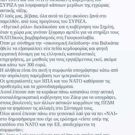
ΣΥΡΙΖΑ για λογαριασμό κάποιων μερίδων της εγχώριας
αστικής τάξης.
Ο λαός μας, βέβαια, όλα αυτά τα έχει ακούσει ξανά στο
παρελθόν, από τους προγόνους του ΣΥΡΙΖΑ.
«Ηγετικό ρόλο» διεκδικούσε και η κυβέρνηση του Σημίτη,
όταν η χώρα μας γινόταν ξέφραγο αμπέλι για να στηρίξει τους
ΝΑΤΟϊκούς βομβαρδισμούς στη Γιουγκοσλαβία.
Όταν με σύνθημα την «οικονομική διείσδυση» στα Βαλκάνια
ήθελε να εξασφαλίσει νέα πεδία κερδοφορίας και φτηνή
εργατική δύναμη για τις ελληνικές καπιταλιστικές
επιχειρήσεις, με μισθούς για τους εργαζόμενους εκεί, ακόμα
και κάτω των 300 ευρώ.
Η αλήθεια είναι ότι αυτή η συμφωνία υπογράφτηκε κάτω από
την απρόκλητη παρέμβαση των ιμπεριαλιστών.
Οι ιμπεριαλιστές των ΗΠΑ και του ΝΑΤΟ καθόρισαν τις
προθεσμίες και τα χρονοδιαγράμματα.
Αυτοί έπεσαν σαν τα κοράκια πάνω καταπάνω στην αστική
σοσιαλδημοκρατική κυβέρνηση του Ζάεφ για να υπογράψει,
στους βουλευτές των άλλων αστικών κομμάτων της ΠΓΔΜ
για να ψηφίσουν τις αλλαγές στο Σύνταγμά τους.
Όλοι αυτοί έπεσαν πάνω στο γειτονικό λαό για να πει «ΝΑΙ»
στο δημοψήφισμα που είχε ως ερώτημα «είστε υπέρ της
εισόδου στο ΝΑΤΟ και την ΕΕ, αποδεχόμενοι τη
συμφωνία»;