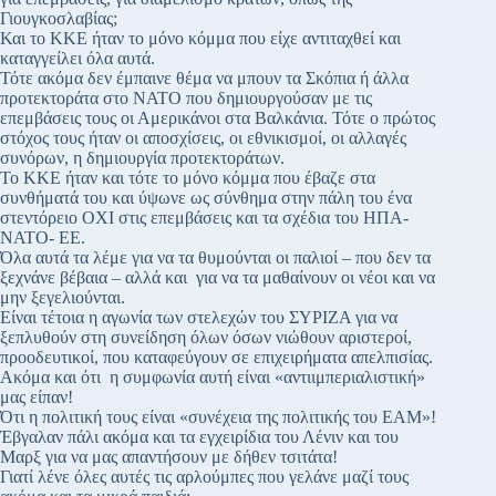
Γιουγκοσλαβίας;
Και το ΚΚΕ ήταν το μόνο κόμμα που είχε αντιταχθεί και
καταγγείλει όλα αυτά.
Τότε ακόμα δεν έμπαινε θέμα να μπουν τα Σκόπια ή άλλα
προτεκτοράτα στο ΝΑΤΟ που δημιουργούσαν με τις
επεμβάσεις τους οι Αμερικάνοι στα Βαλκάνια. Τότε ο πρώτος
στόχος τους ήταν οι αποσχίσεις, οι εθνικισμοί, οι αλλαγές
συνόρων, η δημιουργία προτεκτοράτων.
Το ΚΚΕ ήταν και τότε το μόνο κόμμα που έβαζε στα
συνθήματά του και ύψωνε ως σύνθημα στην πάλη του ένα
στεντόρειο ΟΧΙ στις επεμβάσεις και τα σχέδια του ΗΠΑ-
ΝΑΤΟ- ΕΕ.
Όλα αυτά τα λέμε για να τα θυμούνται οι παλιοί – που δεν τα
ξεχνάνε βέβαια – αλλά και για να τα μαθαίνουν οι νέοι και να
μην ξεγελιούνται.
Είναι τέτοια η αγωνία των στελεχών του ΣΥΡΙΖΑ για να
ξεπλυθούν στη συνείδηση όλων όσων νιώθουν αριστεροί,
προοδευτικοί, που καταφεύγουν σε επιχειρήματα απελπισίας.
Ακόμα και ότι η συμφωνία αυτή είναι «αντιιμπεριαλιστική»
μας είπαν!
Ότι η πολιτική τους είναι «συνέχεια της πολιτικής του ΕΑΜ»!
Έβγαλαν πάλι ακόμα και τα εγχειρίδια του Λένιν και του
Μαρξ για να μας απαντήσουν με δήθεν τσιτάτα!
Γιατί λένε όλες αυτές τις αρλούμπες που γελάνε μαζί τους