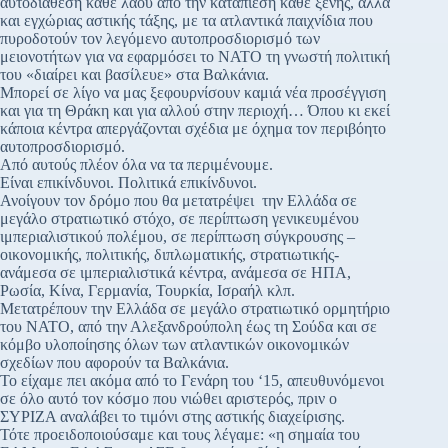
αυτοδιάθεση κάθε λαού από την καταπίεση κάθε ξένης, αλλά
και εγχώριας αστικής τάξης, με τα ατλαντικά παιχνίδια που
πυροδοτούν τον λεγόμενο αυτοπροσδιορισμό των
μειονοτήτων για να εφαρμόσει το ΝΑΤΟ τη γνωστή πολιτική
του «διαίρει και βασίλευε» στα Βαλκάνια.
Μπορεί σε λίγο να μας ξεφουρνίσουν καμιά νέα προσέγγιση
και για τη Θράκη και για αλλού στην περιοχή… Όπου κι εκεί
κάποια κέντρα απεργάζονται σχέδια με όχημα τον περιβόητο
αυτοπροσδιορισμό.
Από αυτούς πλέον όλα να τα περιμένουμε.
Είναι επικίνδυνοι. Πολιτικά επικίνδυνοι.
Ανοίγουν τον δρόμο που θα μετατρέψει την Ελλάδα σε
μεγάλο στρατιωτικό στόχο, σε περίπτωση γενικευμένου
ιμπεριαλιστικού πολέμου, σε περίπτωση σύγκρουσης –
οικονομικής, πολιτικής, διπλωματικής, στρατιωτικής-
ανάμεσα σε ιμπεριαλιστικά κέντρα, ανάμεσα σε ΗΠΑ,
Ρωσία, Κίνα, Γερμανία, Τουρκία, Ισραήλ κλπ.
Μετατρέπουν την Ελλάδα σε μεγάλο στρατιωτικό ορμητήριο
του ΝΑΤΟ, από την Αλεξανδρούπολη έως τη Σούδα και σε
κόμβο υλοποίησης όλων των ατλαντικών οικονομικών
σχεδίων που αφορούν τα Βαλκάνια.
Το είχαμε πει ακόμα από το Γενάρη του ‘15, απευθυνόμενοι
σε όλο αυτό τον κόσμο που νιώθει αριστερός, πριν ο
ΣΥΡΙΖΑ αναλάβει το τιμόνι στης αστικής διαχείρισης.
Τότε προειδοποιούσαμε και τους λέγαμε: «η σημαία του