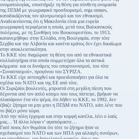
ονοματολογίας, υποστήριξε τη θέση για σύνθετη ονομασία
της ΠΓΔΜ με γεωγραφικό προσδιορισμό, erga omnes,
καταδικάζοντας τον αλυτρωτισμό και τον εθνικισμό.
Αναδεικνύοντας ότι η Μακεδονία είναι μια ευρεία
γεωγραφική περιφέρεια η οποία, μετά τους Βαλκανικούς
πολέμους, με τη Συνθήκη του Βουκουρεστίου, το 1913,
κατανεμήθηκε στην Ελλάδα, στη Βουλγαρία, στην τότε
Σερβία και την Αλβανία και κανένα κράτος δεν έχει δικαίωμα
στην αποκλειστικότητα.
Το ΚΚΕ τότε διαχώρισε τη θέση του από τα εθνικιστικά
συλλαλητήρια στα οποία συμμετείχαν όλα τα αστικά
κόμματα και οι δυνάμεις του οπορτουνισμού, του τότε
«Συνασπισμού», προγόνου του ΣΥΡΙΖΑ.
Το ΚΚΕ είχε αντιταχθεί και προειδοποιήσει για όλα τα
σχέδια του ΝΑΤΟ και της ΕΕ από τότε.
Οι Συριζαίοι βουλευτές, μπροστά στη μεγάλη πίεση που
δέχονται από τον απλό κόσμο που τους πίστεψε, βρήκαν να
πλασάρουν ένα νέο ψέμα, ότι δήθεν το ΚΚΕ, το 1992, δεν
έβαζε ζήτημα να μην μπει η ΠΓΔΜ στο ΝΑΤΟ, κάτι λένε που
το βάζει μόνο τώρα.
Από την πόλη έρχομαι και στην κορφή κανέλα, λέει ο λαός
μας… Ή άλλα λόγια ν’ αγαπιόμαστε…
Γιατί ποιος δεν θυμάται ότι τότε το ζήτημα ήταν οι
σχεδιασμοί του ΝΑΤΟ και των ΗΠΑ για αλλαγές συνόρων,
για επεμβάσεις, για διαμελισμό κρατών, όπως της