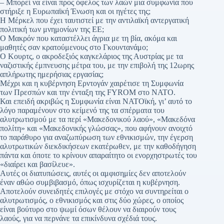
– Μπορεί να είναι προς όφελος των λαών μια συμφωνία που
στήριξε η Ευρωπαϊκή Ένωση και οι ηγέτες της;
Η Μέρκελ που έχει ταυτιστεί με την αντιλαϊκή αντεργατική
πολιτική των μνημονίων της ΕΕ;
Ο Μακρόν που καταστέλλει άγρια με τη βία, ακόμα και
μαθητές σαν κρατούμενους στο Γκουντανάμο;
Ο Κουρτς, ο ακροδεξιός καγκελάριος της Αυστρίας με τα
ναζιστικής έμπνευσης μέτρα του, με την επιβολή της 12ωρης
απλήρωτης ημερήσιας εργασίας;
Μέχρι και η κυβέρνηση Ερντογάν χαιρέτισε τη Συμφωνία
των Πρεσπών και την ένταξη της FYROM στο ΝΑΤΟ.
Και επειδή ακριβώς η Συμφωνία είναι ΝΑΤΟϊκή, γι’ αυτό το
λόγο παραμένουν στο κείμενό της τα σπέρματα του
αλυτρωτισμού με τα περί «Μακεδονικού λαού», «Μακεδόνα
πολίτη» και «Μακεδονικής γλώσσας», που αφήνουν ανοιχτό
το παράθυρο για αναζωπύρωση των εθνικισμών, την έγερση
αλυτρωτικών διεκδικήσεων εκατέρωθεν, με την καθοδήγηση
πάντα και όποτε το κρίνουν απαραίτητο οι ενορχηστρωτές του
«διαίρει και βασίλευε».
Αυτές οι διατυπώσεις, αυτές οι αμφισημίες δεν αποτελούν
έναν αθώο συμβιβασμό, όπως ισχυρίζεται η κυβέρνηση.
Αποτελούν συνειδητές επιλογές με στόχο να συντηρείται ο
αλυτρωτισμός, ο εθνικισμός και στις δύο χώρες, ο οποίος
είναι βούτυρο στο ψωμί όσων θέλουν να διαιρούν τους
λαούς, για να περνάνε τα επικίνδυνα σχέδιά τους.