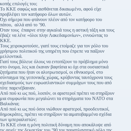
κοπής επιλογές του;
Το ΚΚΕ σαφώς και αισθάνεται δικαιωμένο, αφού είχε
προβλέψει τον κατήφορο όλων αυτών.
Όχι σήμερα που φτάνουν πλέον από τον κατήφορο του
πάτου, αλλά από το ’90.
Όταν τους έπαιρνε στην αγκαλιά τους η αστική τάξη και τους
έβαζε να λένε «όλοι πλην Λακεδαιμονίων», εννοώντας το
ΚΚΕ.
Τους χειροκροτούσε, γιατί τους ετοίμαζε για τον ρόλο του
χρήσιμου πολιτικού της υπηρέτη που έπρεπε να παίξουν
μελλοντικά.
Γιατί τους βόλευε όλους να εντοπίζουν το πρόβλημα μόνο
στο όνομα, λες και έκαναν βαφτίσια κι όχι στα ουσιαστικά
ζητήματα που ήταν οι αλυτρωτισμοί, οι εθνικισμοί, στο
σύνταγμα της γειτονικής χώρας, κρύβοντας ταυτόχρονα τους
σχεδιασμούς των ευρωατλαντικών συμμάχων τους που από
τότε παρενέβαιναν.
Από πού κι ως πού, λοιπόν, οι αριστεροί πρέπει να στηρίξουν
μια συμφωνία που μεγαλώνει τα στηρίγματα του ΝΑΤΟ στα
Βαλκάνια;
Από πού κι ως πού όσοι νιώθουν αριστεροί, προοδευτικοί,
δημοκράτες, πρέπει να στηρίξουν τα αιματοβαμμένα σχέδια
των ιμπεριαλιστών;
Το ΚΚΕ είναι η μόνη πολιτική δύναμη που αποκάλυψε από
τις αρχές της δεκαετίας του ’90 τον παραπλανητικό ρόλο της