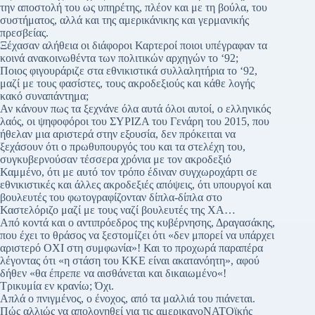
την αποστολή του ως υπηρέτης, πλέον και με τη βούλα, του
συστήματος, αλλά και της αμερικάνικης και γερμανικής
πρεσβείας.
Ξέχασαν αλήθεια οι διάφοροι Καρτεροί ποιοι υπέγραφαν τα
κοινά ανακοινωθέντα των πολιτικών αρχηγών το ‘92;
Ποιος φιγουράριζε στα εθνικιστικά συλλαλητήρια το ‘92,
μαζί με τους φασίστες, τους ακροδεξιούς και κάθε λογής
κακό συναπάντημα;
Αν κάνουν πως τα ξεχνάνε όλα αυτά όλοι αυτοί, ο ελληνικός
λαός, οι ψηφοφόροι του ΣΥΡΙΖΑ του Γενάρη του 2015, που
ήθελαν μια αριστερά στην εξουσία, δεν πρόκειται να
ξεχάσουν ότι ο πρωθυπουργός του και τα στελέχη του,
συγκυβερνούσαν τέσσερα χρόνια με τον ακροδεξιό
Καμμένο, ότι με αυτό τον τρόπο έδιναν συγχωροχάρτι σε
εθνικιστικές και άλλες ακροδεξιές απόψεις, ότι υπουργοί και
βουλευτές του φωτογραφίζονταν δίπλα-δίπλα στο
Καστελόριζο μαζί με τους ναζί βουλευτές της ΧΑ…
Από κοντά και ο αντιπρόεδρος της κυβέρνησης, Δραγασάκης,
που έχει το θράσος να ξεστομίζει ότι «δεν μπορεί να υπάρχει
αριστερό ΟΧΙ στη συμφωνία»! Και το προχωρά παραπέρα
λέγοντας ότι «η στάση του ΚΚΕ είναι ακατανόητη», αφού
δήθεν «θα έπρεπε να αισθάνεται και δικαιωμένο«!
Τρικυμία εν κρανίω; Όχι.
Απλά ο πνιγμένος, ο ένοχος, από τα μαλλιά του πιάνεται.
Πώς αλλιώς να απολογηθεί για τις αμερικανοΝΑΤΟϊκής