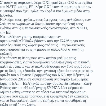
Σ’ αυτήν τη συμφωνία λέμε ΟΧΙ, γιατί λέμε ΟΧΙ στα σχέδια
του ΝΑΤΟ και της ΕΕ, λέμε ΟΧΙ στον αλυτρωτισμό και τον
εθνικισμό που έχει βγάλει το κεφάλι και έξω και μέσα στην
Ελλάδα.
Καλούμε τους εργάτες, τους άνεργους, τους ανθρώπους των
λαϊκών στρωμάτων να δυναμώσουν την αντίθεσή τους
ενάντια στους ιμπεριαλιστικούς σχεδιασμούς, στο ΝΑΤΟ,
την ΕΕ.
Να παλέψουν για την απομάκρυνση των
αμερικανοΝΑΤΟϊκών βάσεων από την Ελλάδα, για την
αποδέσμευση της χώρας μας από τους ιμπεριαλιστικούς
οργανισμούς για να μην μπουν κι άλλοι λαοί σ’ αυτή τη
φυλακή.
Να πάρουν τη θέση τους στον αγώνα μαζί με τους
κομμουνιστές, για να δυναμώσει η αλληλεγγύη και η κοινή
πάλη των λαών, για να ακολουθήσουμε τον δικό μας δρόμο,
με τη δική μας εξουσία, την εργατική εξουσία.» ανέφερε στην
ομιλία του ο Γενικός Γραμματέας του ΚΚΕ την Πέμπτη 24
Ιανουαρίου 2019, σε συγκέντρωση στο πάρκο Ελευθερίας
(πρώην ΕΑΤ – ΕΣΑ) ενάντια στην συμφωνία Τσίπρα – Ζάεφ.
Επίσης τόνισε: «Η κυβέρνηση ΣΥΡΙΖΑ λέει ψέματα ότι
δήθεν εκείνη κατάφερε να λύσει ένα ιστορικό πρόβλημα
χρόνων που καμιά προηγούμενη κυβέρνηση δεν κατάφερε,
για να διασφαλίσει τάχα την ειρήνη, για να προωθήσει τη
φιλία μεταξύ των λαών.