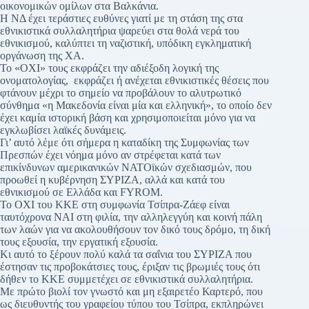
οικονομικών ομίλων στα Βαλκάνια.
Η ΝΔ έχει τεράστιες ευθύνες γιατί με τη στάση της στα
εθνικιστικά συλλαλητήρια ψαρεύει στα θολά νερά του
εθνικισμού, καλύπτει τη ναζιστική, υπόδικη εγκληματική
οργάνωση της ΧΑ.
Το «ΟΧΙ» τους εκφράζει την αδιέξοδη λογική της
ονοματολογίας, εκφράζει ή ανέχεται εθνικιστικές θέσεις που
φτάνουν μέχρι το σημείο να προβάλουν το αλυτρωτικό
σύνθημα «η Μακεδονία είναι μία και ελληνική», το οποίο δεν
έχει καμία ιστορική βάση και χρησιμοποιείται μόνο για να
εγκλωβίσει λαϊκές δυνάμεις.
Γι’ αυτό λέμε ότι σήμερα η καταδίκη της Συμφωνίας των
Πρεσπών έχει νόημα μόνο αν στρέφεται κατά των
επικίνδυνων αμερικανικών ΝΑΤΟϊκών σχεδιασμών, που
προωθεί η κυβέρνηση ΣΥΡΙΖΑ, αλλά και κατά του
εθνικισμού σε Ελλάδα και FYROM.
Το ΟΧΙ του ΚΚΕ στη συμφωνία Τσίπρα-Ζάεφ είναι
ταυτόχρονα ΝΑΙ στη φιλία, την αλληλεγγύη και κοινή πάλη
των λαών για να ακολουθήσουν τον δικό τους δρόμο, τη δική
τους εξουσία, την εργατική εξουσία.
Κι αυτό το ξέρουν πολύ καλά τα σαΐνια του ΣΥΡΙΖΑ που
έστησαν τις προβοκάτσιες τους, έριξαν τις βρωμιές τους ότι
δήθεν το ΚΚΕ συμμετέχει σε εθνικιστικά συλλαλητήρια.
Με πρώτο βιολί τον γνωστό και μη εξαιρετέο Καρτερό, που
ως διευθυντής του γραφείου τύπου του Τσίπρα, εκπληρώνει