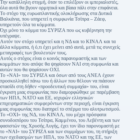
Την κατάλληλη στιγμή, όταν το επιλέξουν οι ιμπεριαλιστές,
όλα αυτά θα βγουν ορμητικά και βίαια πάλι στην επιφάνεια.
Το στόχο της ευρωατλαντικής ολοκλήρωσης στα Δυτικά
Βαλκάνια, που υπηρετεί η συμφωνία Τσίπρα – Ζάεφ,
υπηρετούν όλα τα κόμματα.
Όχι μόνο το κόμμα του ΣΥΡΙΖΑ που ως κυβέρνηση την
υπέγραψε.
Αυτόν τον στόχο υπηρετεί και η ΝΔ και το ΚΙΝΑΛ και τα
άλλα κόμματα, ή ό,τι έχει μείνει από αυτά, μετά τις συνεχείς
μεταγραφές των βουλευτών τους.
Αυτός ο στόχος είναι ο κοινός παρανομαστής και των
κομμάτων που απόψε θα ψηφίσουν ΝΑΙ στη συμφωνία και
αυτών που θα ψηφίσουν ΟΧΙ.
Το «ΝΑΙ» του ΣΥΡΙΖΑ και όσων από τους ΑΝΕΛ έχουν
προσκολληθεί πάνω του ή άλλων που θέλουν να πιάσουν
στασίδι στη δήθεν «προοδευτική συμμαχία» του, είναι
έγκριση μιας συμφωνίας που διαμορφώθηκε με παρέμβαση
των ΗΠΑ, ΝΑΤΟ και ΕΕ, ισχυρών ελληνικών
επιχειρηματικών συμφερόντων στην περιοχή, είναι έγκριση
μιας συμφωνίας που διατηρεί το σπέρμα του αλυτρωτισμού.
Το «ΟΧΙ» της ΝΔ, του ΚΙΝΑΛ, του μέχρι πρόσφατα
συνοδοιπόρου του Τσίπρα, Καμμένου, του Λεβέντη και των
φασιστών της Χρυσής Αυγής, έχει τον ίδιο παρονομαστή με
το «ΝΑΙ» του ΣΥΡΙΖΑ και των συμμάχων του, τη στήριξη
των σχεδιασμών των ΗΠΑ, του ΝΑΤΟ και της ΕΕ, των