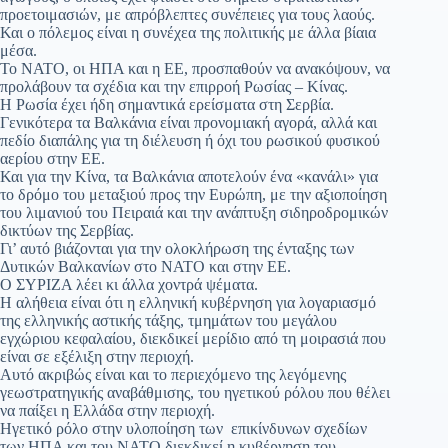
προετοιμασιών, με απρόβλεπτες συνέπειες για τους λαούς.
Και ο πόλεμος είναι η συνέχεα της πολιτικής με άλλα βίαια
μέσα.
Το ΝΑΤΟ, οι ΗΠΑ και η ΕΕ, προσπαθούν να ανακόψουν, να
προλάβουν τα σχέδια και την επιρροή Ρωσίας – Κίνας.
Η Ρωσία έχει ήδη σημαντικά ερείσματα στη Σερβία.
Γενικότερα τα Βαλκάνια είναι προνομιακή αγορά, αλλά και
πεδίο διαπάλης για τη διέλευση ή όχι του ρωσικού φυσικού
αερίου στην ΕΕ.
Και για την Κίνα, τα Βαλκάνια αποτελούν ένα «κανάλι» για
το δρόμο του μεταξιού προς την Ευρώπη, με την αξιοποίηση
του λιμανιού του Πειραιά και την ανάπτυξη σιδηροδρομικών
δικτύων της Σερβίας.
Γι’ αυτό βιάζονται για την ολοκλήρωση της ένταξης των
Δυτικών Βαλκανίων στο ΝΑΤΟ και στην ΕΕ.
Ο ΣΥΡΙΖΑ λέει κι άλλα χοντρά ψέματα.
Η αλήθεια είναι ότι η ελληνική κυβέρνηση για λογαριασμό
της ελληνικής αστικής τάξης, τμημάτων του μεγάλου
εγχώριου κεφαλαίου, διεκδικεί μερίδιο από τη μοιρασιά που
είναι σε εξέλιξη στην περιοχή.
Αυτό ακριβώς είναι και το περιεχόμενο της λεγόμενης
γεωστρατηγικής αναβάθμισης, του ηγετικού ρόλου που θέλει
να παίξει η Ελλάδα στην περιοχή.
Ηγετικό ρόλο στην υλοποίηση των επικίνδυνων σχεδίων
των ΗΠΑ και του ΝΑΤΟ διεκδικεί η κυβέρνηση του