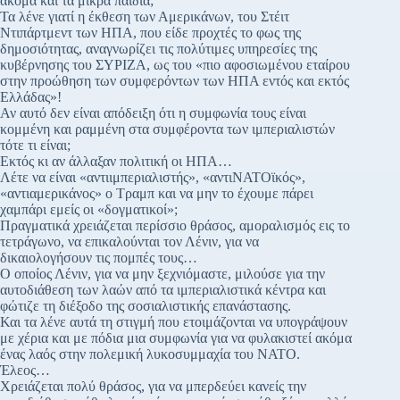
ακόμα και τα μικρά παιδιά;
Τα λένε γιατί η έκθεση των Αμερικάνων, του Στέιτ
Ντιπάρτμεντ των ΗΠΑ, που είδε προχτές το φως της
δημοσιότητας, αναγνωρίζει τις πολύτιμες υπηρεσίες της
κυβέρνησης του ΣΥΡΙΖΑ, ως του «πιο αφοσιωμένου εταίρου
στην προώθηση των συμφερόντων των ΗΠΑ εντός και εκτός
Ελλάδας»!
Αν αυτό δεν είναι απόδειξη ότι η συμφωνία τους είναι
κομμένη και ραμμένη στα συμφέροντα των ιμπεριαλιστών
τότε τι είναι;
Εκτός κι αν άλλαξαν πολιτική οι ΗΠΑ…
Λέτε να είναι «αντιιμπεριαλιστής», «αντιΝΑΤΟϊκός»,
«αντιαμερικάνος» ο Τραμπ και να μην το έχουμε πάρει
χαμπάρι εμείς οι «δογματικοί»;
Πραγματικά χρειάζεται περίσσιο θράσος, αμοραλισμός εις το
τετράγωνο, να επικαλούνται τον Λένιν, για να
δικαιολογήσουν τις πομπές τους…
Ο οποίος Λένιν, για να μην ξεχνιόμαστε, μιλούσε για την
αυτοδιάθεση των λαών από τα ιμπεριαλιστικά κέντρα και
φώτιζε τη διέξοδο της σοσιαλιστικής επανάστασης.
Και τα λένε αυτά τη στιγμή που ετοιμάζονται να υπογράψουν
με χέρια και με πόδια μια συμφωνία για να φυλακιστεί ακόμα
ένας λαός στην πολεμική λυκοσυμμαχία του ΝΑΤΟ.
Έλεος…
Χρειάζεται πολύ θράσος, για να μπερδεύει κανείς την