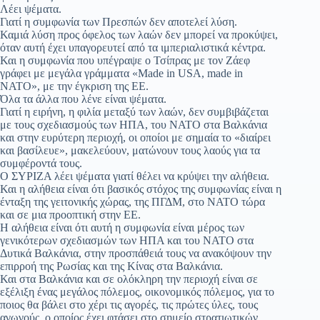
Λέει ψέματα.
Γιατί η συμφωνία των Πρεσπών δεν αποτελεί λύση.
Καμιά λύση προς όφελος των λαών δεν μπορεί να προκύψει,
όταν αυτή έχει υπαγορευτεί από τα ιμπεριαλιστικά κέντρα.
Και η συμφωνία που υπέγραψε ο Τσίπρας με τον Ζάεφ
γράφει με μεγάλα γράμματα «Made in USA, made in
NATO», με την έγκριση της ΕΕ.
Όλα τα άλλα που λένε είναι ψέματα.
Γιατί η ειρήνη, η φιλία μεταξύ των λαών, δεν συμβιβάζεται
με τους σχεδιασμούς των ΗΠΑ, του ΝΑΤΟ στα Βαλκάνια
και στην ευρύτερη περιοχή, οι οποίοι με σημαία το «διαίρει
και βασίλευε», μακελεύουν, ματώνουν τους λαούς για τα
συμφέροντά τους.
Ο ΣΥΡΙΖΑ λέει ψέματα γιατί θέλει να κρύψει την αλήθεια.
Και η αλήθεια είναι ότι βασικός στόχος της συμφωνίας είναι η
ένταξη της γειτονικής χώρας, της ΠΓΔΜ, στο ΝΑΤΟ τώρα
και σε μια προοπτική στην ΕΕ.
Η αλήθεια είναι ότι αυτή η συμφωνία είναι μέρος των
γενικότερων σχεδιασμών των ΗΠΑ και του ΝΑΤΟ στα
Δυτικά Βαλκάνια, στην προσπάθειά τους να ανακόψουν την
επιρροή της Ρωσίας και της Κίνας στα Βαλκάνια.
Και στα Βαλκάνια και σε ολόκληρη την περιοχή είναι σε
εξέλιξη ένας μεγάλος πόλεμος, οικονομικός πόλεμος, για το
ποιος θα βάλει στο χέρι τις αγορές, τις πρώτες ύλες, τους
αγωγούς, ο οποίος έχει φτάσει στο σημείο στρατιωτικών