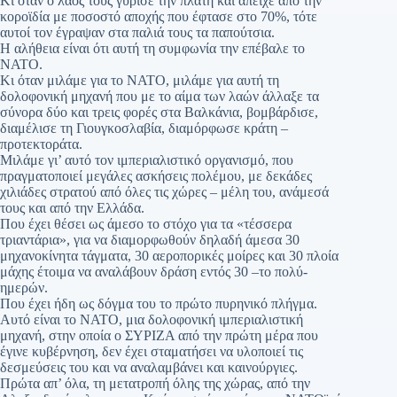
Κι όταν ο λαός τους γύρισε την πλάτη και απείχε από την
κοροϊδία με ποσοστό αποχής που έφτασε στο 70%, τότε
αυτοί τον έγραψαν στα παλιά τους τα παπούτσια.
Η αλήθεια είναι ότι αυτή τη συμφωνία την επέβαλε το
ΝΑΤΟ.
Κι όταν μιλάμε για το ΝΑΤΟ, μιλάμε για αυτή τη
δολοφονική μηχανή που με το αίμα των λαών άλλαξε τα
σύνορα δύο και τρεις φορές στα Βαλκάνια, βομβάρδισε,
διαμέλισε τη Γιουγκοσλαβία, διαμόρφωσε κράτη –
προτεκτοράτα.
Μιλάμε γι’ αυτό τον ιμπεριαλιστικό οργανισμό, που
πραγματοποιεί μεγάλες ασκήσεις πολέμου, με δεκάδες
χιλιάδες στρατού από όλες τις χώρες – μέλη του, ανάμεσά
τους και από την Ελλάδα.
Που έχει θέσει ως άμεσο το στόχο για τα «τέσσερα
τριαντάρια», για να διαμορφωθούν δηλαδή άμεσα 30
μηχανοκίνητα τάγματα, 30 αεροπορικές μοίρες και 30 πλοία
μάχης έτοιμα να αναλάβουν δράση εντός 30 –το πολύ-
ημερών.
Που έχει ήδη ως δόγμα του το πρώτο πυρηνικό πλήγμα.
Αυτό είναι το ΝΑΤΟ, μια δολοφονική ιμπεριαλιστική
μηχανή, στην οποία ο ΣΥΡΙΖΑ από την πρώτη μέρα που
έγινε κυβέρνηση, δεν έχει σταματήσει να υλοποιεί τις
δεσμεύσεις του και να αναλαμβάνει και καινούργιες.
Πρώτα απ’ όλα, τη μετατροπή όλης της χώρας, από την