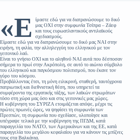
«Ε
ίμαστε εδώ για να διατρανώσουμε το δικό
μας ΟΧΙ στην συμφωνία Τσίπρα – Ζάεφ
και τους ευρωατλαντικούς αντιλαϊκούς
σχεδιασμούς.
Είμαστε εδώ για να διατρανώσουμε το δικό μας ΝΑΙ στην
ειρήνη, τη φιλία, την αλληλεγγύη του ελληνικού με τον
γειτονικό λαό.
Είναι το γνήσιο ΟΧΙ και το αληθινό ΝΑΙ αυτά που δέσποσαν
σήμερα το πρωί στην Ακρόπολη, σε αυτό το αιώνιο σύμβολο
του ελληνικού και παγκόσμιου πολιτισμού, που έκανε τον
γύρο του κόσμου.
Προβάλλοντας έτσι, τη μόνη ειλικρινή, σταθερή, ταυτόχρονα
πατριωτική και διεθνιστική θέση, που υπηρετεί τα
συμφέροντα της εργατικής τάξης, των λαϊκών στρωμάτων
τόσο στη χώρα μας όσο και στις γειτονικές μας χώρες.
Η κυβέρνηση του ΣΥΡΙΖΑ ετοιμάζεται απόψε, μέχρι τις
πρώτες πρωινές ώρες, να ψηφίσει τη συμφωνία των
Πρεσπών, τη συμφωνία που σχεδίασε, υλοποίησε και
υπέγραψε τελικά με την κυβέρνηση της ΠΓΔΜ, κατά
παραγγελία του ΝΑΤΟ, των Αμερικάνων και της ΕΕ, κατά
παραγγελία του μεγάλου κεφαλαίου για να κάνουν τις μπίζνες
τους στα Βαλκάνια.