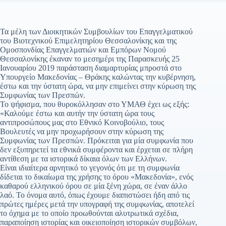
Τα μέλη των Διοικητικών Συμβουλίων του Επαγγελματικού
του Βιοτεχνικού Επιμελητηρίου Θεσσαλονίκης και της
Ομοσπονδίας Επαγγελματιών και Εμπόρων Νομού
Θεσσαλονίκης έκαναν το μεσημέρι της Παρασκευής 25
Ιανουαρίου 2019 παράσταση διαμαρτυρίας μπροστά στο
Υπουργείο Μακεδονίας – Θράκης καλώντας την κυβέρνηση,
έστω και την ύστατη ώρα, να μην επιμείνει στην κύρωση της
Συμφωνίας των Πρεσπών.
Το ψήφισμα, που θυροκόλλησαν στο ΥΜΑΘ έχει ως εξής:
«Καλούμε έστω και αυτήν την ύστατη ώρα τους
αντιπροσώπους μας στο Εθνικό Κοινοβούλιο, τους
Βουλευτές να μην προχωρήσουν στην κύρωση της
Συμφωνίας των Πρεσπών. Πρόκειται για μία συμφωνία που
δεν εξυπηρετεί τα εθνικά συμφέροντα και έρχεται σε πλήρη
αντίθεση με τα ιστορικά δίκαια όλων των Ελλήνων.
Είναι ιδιαίτερα αρνητικό το γεγονός ότι με τη συμφωνία
δίδεται το δικαίωμα της χρήσης το όρου «Μακεδονία», ενός
καθαρού ελληνικού όρου σε μία ξένη χώρα, σε έναν άλλο
λαό. Το όνομα αυτό, όπως έχουμε διαπιστώσει ήδη από τις
πρώτες ημέρες μετά την υπογραφή της συμφωνίας, αποτελεί
το όχημα με το οποίο προωθούνται αλυτρωτικά σχέδια,
παραποίηση ιστορίας και οικειοποίηση ιστορικών συμβόλων,