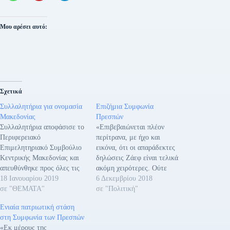
Μου αρέσει αυτό:
Σχετικά
Συλλαλητήρια για ονομασία
Επιζήμια Συμφωνία
Μακεδονίας
Πρεσπών
Συλλαλητήρια αποφάσισε το
«Επιβεβαιώνεται πλέον
Περιφερειακό
περίτρανα, με ήχο και
Επιμελητηριακό Συμβούλιο
εικόνα, ότι οι απαράδεκτες
Κεντρικής Μακεδονίας και
δηλώσεις Ζάεφ είναι τελικά
απευθύνθηκε προς όλες τις
ακόμη χειρότερες. Ούτε
αρχές του τόπου
18 Ιανουαρίου 2019
αυτές, όμως, μας
6 Δεκεμβρίου 2018
(Κυβέρνηση, Κόμματα,
σε "ΘΕΜΑΤΑ"
εκπλήσσουν. Γιατί απλώς
σε "Πολιτική"
Βουλευτές, Περιφέρεια
είναι η φυσική συνέπεια της
Ενιαία πατριωτική στάση
Κεντρικής Μακεδονίας και
συμφωνίας των Πρεσπών
στη Συμφωνία των Πρεσπών
Δήμους), με την παρακάτω
που από την αρχή
«Εκ μέρους της
επιστολή: Με αφορμή τις
χαρακτηρίσαμε θερμοκήπιο