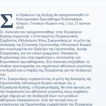
Σ
το Ηράκλειο της Κρήτης θα πραγματοποιηθεί το
Πανευρωπαϊκό Πρωτάθλημα Ποδοσφαίρου
Ανδρών, Γυναικών Κωφών στις 2 έως 15 Ιουνίου
2019.
Σε σύσκεψη που πραγματοποιήθηκε στην Περιφέρεια
Κρήτης συμμετείχε ο Εντεταλμένος Περιφερειακός
Σύμβουλος Αθλητισμού Νίκος Συριγωνάκης με τα μέλη της
Διοίκησης της Ελληνικής Ομοσπονδίας Αθλητισμού Κωφών
και συγκεκριμένα τον Πρόεδρο της Ομοσπονδίας Ιωσήφ
Σταυρακάκη, και τον ειδικό γραμματέα Παναγιώτη
Κορδονούρη που είναι παράλληλα ο συντονιστής του
Ευρωπαϊκού πρωταθλήματος. Στη σύσκεψη συζητήθηκε το
πλαίσιο προετοιμασίας του σημαντικού αθλητικού γεγονότος
στη Κρήτη και η στήριξη της Περιφέρειας για την διεξαγωγή
του.
Ο κ. Συριγωνάκης ευχαριστώντας τα μέλη της Διοίκησης της
Ομοσπονδίας Αθλητισμού Κωφών ανέφερε ότι, η
Περιφέρεια Κρήτης, ο Περιφερειάρχης, θα είναι αρωγός για
την διοργάνωση του αθλητικού γεγονότος όπως συμβαίνει
μέχρι σήμερα με την διεξαγωγή όλων των μεγάλων
αθλητικών διοργανώσεων. Από την πλευρά τους οι
εκπρόσωποι της Ομοσπονδίας ευχαρίστησαν την Περιφέρεια