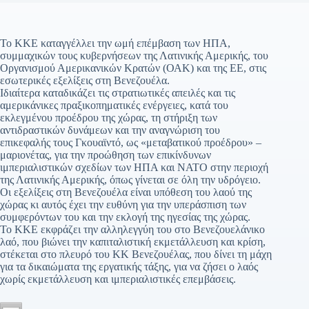
Το ΚΚΕ καταγγέλλει την ωμή επέμβαση των ΗΠΑ,
συμμαχικών τους κυβερνήσεων της Λατινικής Αμερικής, του
Οργανισμού Αμερικανικών Κρατών (ΟΑΚ) και της ΕΕ, στις
εσωτερικές εξελίξεις στη Βενεζουέλα.
Ιδιαίτερα καταδικάζει τις στρατιωτικές απειλές και τις
αμερικάνικες πραξικοπηματικές ενέργειες, κατά του
εκλεγμένου προέδρου της χώρας, τη στήριξη των
αντιδραστικών δυνάμεων και την αναγνώριση του
επικεφαλής τους Γκουαϊντό, ως «μεταβατικού προέδρου» –
μαριονέτας, για την προώθηση των επικίνδυνων
ιμπεριαλιστικών σχεδίων των ΗΠΑ και ΝΑΤΟ στην περιοχή
της Λατινικής Αμερικής, όπως γίνεται σε όλη την υδρόγειο.
Οι εξελίξεις στη Βενεζουέλα είναι υπόθεση του λαού της
χώρας κι αυτός έχει την ευθύνη για την υπεράσπιση των
συμφερόντων του και την εκλογή της ηγεσίας της χώρας.
Το ΚΚΕ εκφράζει την αλληλεγγύη του στο Βενεζουελάνικο
λαό, που βιώνει την καπιταλιστική εκμετάλλευση και κρίση,
στέκεται στο πλευρό του ΚΚ Βενεζουέλας, που δίνει τη μάχη
για τα δικαιώματα της εργατικής τάξης, για να ζήσει ο λαός
χωρίς εκμετάλλευση και ιμπεριαλιστικές επεμβάσεις.