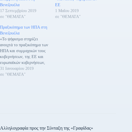
Βενεζουέλα
ΕΕ
17 Σεπτεμβρίου 2019
1 Μαΐου 2019
σε "ΘΕΜΑΤΑ"
σε "ΘΕΜΑΤΑ"
Πραξικόπημα των ΗΠΑ στη
Βενεζουέλα
«Το ψήφισμα στηρίζει
ανοιχτά το πραξικόπημα των
ΗΠΑ και συμμαχικών τους
κυβερνήσεων, της ΕΕ και
ευρωπαϊκών κυβερνήσεων,
στη Βενεζουέλα.
31 Ιανουαρίου 2019
Αναγνωρίζει «πρόεδρο» τον
σε "ΘΕΜΑΤΑ"
Γκουαϊδό, την μαριονέτα
των ιμπεριαλιστών και
ζητάει την αναγνώρισή και
στήριξή του από τα άλλα
όργανα της ΕΕ και όλες τις
αστικές κυβερνήσεις των
κρατών μελών της. Το…
Αλληλογραφία προς την Σύνταξη της «Γραφίδας»