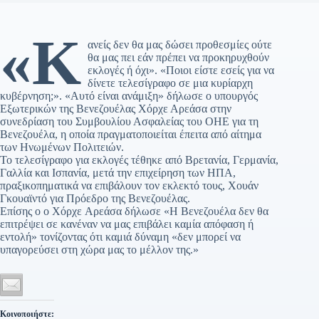
«Κ
ανείς δεν θα μας δώσει προθεσμίες ούτε
θα μας πει εάν πρέπει να προκηρυχθούν
εκλογές ή όχι». «Ποιοι είστε εσείς για να
δίνετε τελεσίγραφο σε μια κυρίαρχη
κυβέρνηση;». «Αυτό είναι ανάμιξη» δήλωσε ο υπουργός
Εξωτερικών της Βενεζουέλας Χόρχε Αρεάσα στην
συνεδρίαση του Συμβουλίου Ασφαλείας του ΟΗΕ για τη
Βενεζουέλα, η οποία πραγματοποιείται έπειτα από αίτημα
των Ηνωμένων Πολιτειών.
Το τελεσίγραφο για εκλογές τέθηκε από Βρετανία, Γερμανία,
Γαλλία και Ισπανία, μετά την επιχείρηση των ΗΠΑ,
πραξικοπηματικά να επιβάλουν τον εκλεκτό τους, Χουάν
Γκουαϊντό για Πρόεδρο της Βενεζουέλας.
Επίσης ο ο Χόρχε Aρεάσα δήλωσε «Η Βενεζουέλα δεν θα
επιτρέψει σε κανέναν να μας επιβάλει καμία απόφαση ή
εντολή» τονίζοντας ότι καμιά δύναμη «δεν μπορεί να
υπαγορεύσει στη χώρα μας το μέλλον της.»
Κοινοποιήστε: