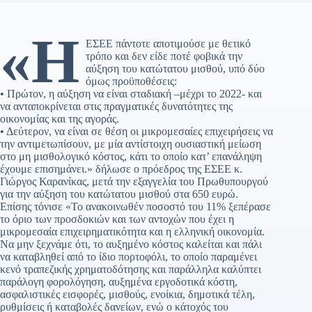
«Η
ΕΣΕΕ πάντοτε αποτιμούσε με θετικό
τρόπο και δεν είδε ποτέ φοβικά την
αύξηση του κατώτατου μισθού, υπό δύο
όμως προϋποθέσεις:
• Πρώτον, η αύξηση να είναι σταδιακή –μέχρι το 2022- και
να ανταποκρίνεται στις πραγματικές δυνατότητες της
οικονομίας και της αγοράς.
• Δεύτερον, να είναι σε θέση οι μικρομεσαίες επιχειρήσεις να
την αντιμετωπίσουν, με μία αντίστοιχη ουσιαστική μείωση
στο μη μισθολογικό κόστος, κάτι το οποίο κατ’ επανάληψη
έχουμε επισημάνει.» δήλωσε ο πρόεδρος της ΕΣΕΕ κ.
Γιώργος Καρανίκας, μετά την εξαγγελία του Πρωθυπουργού
για την αύξηση του κατώτατου μισθού στα 650 ευρώ.
Επίσης τόνισε «Το ανακοινωθέν ποσοστό του 11% ξεπέρασε
το όριο των προσδοκιών και των αντοχών που έχει η
μικρομεσαία επιχειρηματικότητα και η ελληνική οικονομία.
Να μην ξεχνάμε ότι, το αυξημένο κόστος καλείται και πάλι
να καταβληθεί από το ίδιο πορτοφόλι, το οποίο παραμένει
κενό τραπεζικής χρηματοδότησης και παράλληλα καλύπτει
παράλογη φορολόγηση, αυξημένα εργοδοτικά κόστη,
ασφαλιστικές εισφορές, μισθούς, ενοίκια, δημοτικά τέλη,
ρυθμίσεις ή καταβολές δανείων, ενώ ο κάτοχός του