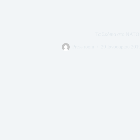
Τα Σκόπια στο ΝΑΤΟ
Press room
29 Ιανουαρίου 201