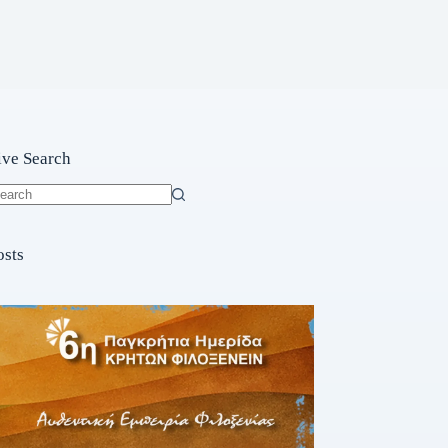
ive Search
o
sults
osts