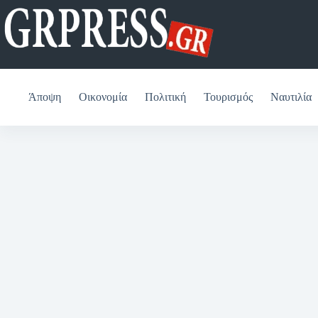
Μετάβαση
στο
περιεχόμενο
Άποψη
Οικονομία
Πολιτική
Τουρισμός
Ναυτιλία