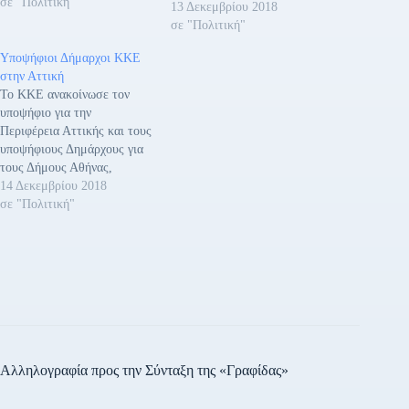
σε "Πολιτική"
Γιώργο Θωμά. Δήμος
13 Δεκεμβρίου 2018
Σάμου, στον υποψήφιο
σε "Πολιτική"
Δήμαρχο Θέμη
Υποψήφιοι Δήμαρχοι ΚΚΕ
Παπαθεοφάνους. Δήμος
στην Αττική
Νάξου, στον υποψήφιο
Το ΚΚΕ ανακοίνωσε τον
Δήμαρχο Λέανδρο
υποψήφιο για την
Χατζηανδρέου. Δήμος
Περιφέρεια Αττικής και τους
Φιλαδέλφειας - Χαλκηδόνας,
υποψήφιους Δημάρχους για
στον υποψήφιο Δήμαρχο
τους Δήμους Αθήνας,
Γιάννη Βούρο. Δήμος
Πειραιά, Καισαριανής,
14 Δεκεμβρίου 2018
Λαμιαίων, στον υποψήφιο
Χαϊδαρίου και Πετρούπολης
σε "Πολιτική"
Δήμαρχο Θωμά Στάικο.
για τις δημοτικές και
περιφερειακές εκλογές. - Για
την Περιφέρεια Αττικής:
Υποψήφιος Περιφερειάρχης
θα είναι ο Γιάννης
Πρωτούλης, 41 χρονών,
μέλος του ΠΓ της ΚΕ του
ΚΚΕ και…
Αλληλογραφία προς την Σύνταξη της «Γραφίδας»