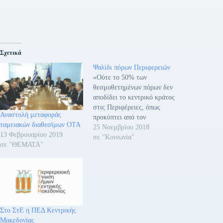
Σχετικά
Ψαλίδι πόρων Περιφερειών
«Ούτε το 50% των
θεσμοθετημένων πόρων δεν
αποδίδει το κεντρικό κράτος
στις Περιφέρειες, όπως
Αναστολή μεταφοράς
προκύπτει από τον
ταμειακών διαθεσίμων ΟΤΑ
προϋπολογισμό του 2019»,
25 Νοεμβρίου 2018
13 Φεβρουαρίου 2019
επισήμανε ο Πρόεδρος της
σε "Κοινωνία"
σε "ΘΕΜΑΤΑ"
Ένωσης Περιφερειών
Ελλάδας (ΕΝΠΕ),
Περιφερειάρχης Θεσσαλίας
κ. Κώστας Αγοραστός στη
συνεδρίαση του Διοικητικού
Συμβουλίου της ΕΝΠΕ.
Όπως εξήγησε, «με βάση
Στο ΣτΕ η ΠΕΔ Κεντρικής
τους θεσμοθετημένους από
Μακεδονίας