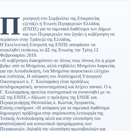
Π
ροσφυγή στο Συμβούλιο της Επικρατείας
εξετάζει η Ένωση Περιφερειών Ελλάδας
(ΕΝΠΕ) για τα ταμειακά διαθέσιμα των Δήμων
και των Περιφερειών που ζητάει η κυβέρνηση να
περάσουν στην Τράπεζα της Ελλάδας.
Η Εκτελεστική Επιτροπή της ΕΝΠΕ αποφάσισε να
συγκληθεί εκτάκτως το ΔΣ της Ένωσης την Τρίτη 12
Φεβρουαρίου 2019.
«Η κυβέρνηση διακηρύσσει σε όλους τους τόνους ότι η χώρα
βγήκε από τα Μνημόνια, αλλά επιβάλλει Μνημόνιο διαρκείας
για την Αυτοδιοίκηση, ένα Μνημόνιο ασφυκτικού ελέγχου
και λιτότητας. Η απόφαση του Αναπληρωτή Υπουργού
Οικονομικών κ. Γ. Χουλιαράκη είναι προδήλως
αντιδημοκρατική, αντισυνταγματική και δείχνει πανικό. Ο κ.
Γ. Χουλιαράκης αρνείται συστηματικά να συναντηθεί με το
ΔΣ της ΕΝΠΕ.» δήλωσε ο πρόεδρος της ΕΝΠΕ και
Περιφερειάρχης Θεσσαλίας κ. Κώστας Αγοραστός.
Επίσης επισήμανε «Η απόφαση για τα ταμειακά διαθέσιμα
δημιουργεί πρόβλημα στην απρόσκοπτη λειτουργία της
Τοπικής Αυτοδιοίκησης αλλά και στην υλοποίηση του
αναπτυξιακού και κοινωνικού προγράμματος των
Περιφερειών, δηλαδή την υλοποίηση πρωτοβουλιών και