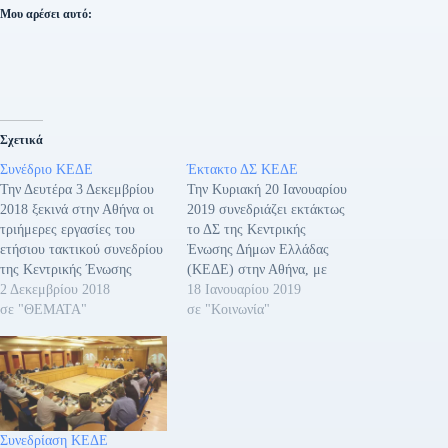
Μου αρέσει αυτό:
Σχετικά
Συνέδριο ΚΕΔΕ
Έκτακτο ΔΣ ΚΕΔΕ
Την Δευτέρα 3 Δεκεμβρίου
Την Κυριακή 20 Ιανουαρίου
2018 ξεκινά στην Αθήνα οι
2019 συνεδριάζει εκτάκτως
τριήμερες εργασίες του
το ΔΣ της Κεντρικής
ετήσιου τακτικού συνεδρίου
Ένωσης Δήμων Ελλάδας
της Κεντρικής Ένωσης
(ΚΕΔΕ) στην Αθήνα, με
Δήμων Ελλάδος (ΚΕΔΕ), το
2 Δεκεμβρίου 2018
μοναδικό θέμα την
18 Ιανουαρίου 2019
τελευταίο της τρέχουσας
σε "ΘΕΜΑΤΑ"
συμφωνία των Πρεσπών.
σε "Κοινωνία"
δημοτικής περιόδου, με
Στην συνεδρίαση θα
κεντρικό σύνθημα «Η
συμμετάσχουν και οι
Ελλάδα Ψηλά με την
πρόεδρο των Περιφερειακών
Αυτοδιοίκηση Μπροστά».
Ενώσεων Δήμων (ΠΕΔ).
Κατά την πρώτη ημέρα των
εργασιών αναμένονται οι
Συνεδρίαση ΚΕΔΕ