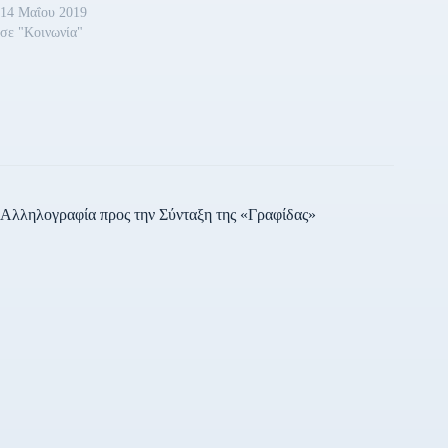
τοποθετήσεις πολιτικών
14 Μαΐου 2019
αρχηγών και εκπροσώπων…
σε "Κοινωνία"
Αλληλογραφία προς την Σύνταξη της «Γραφίδας»