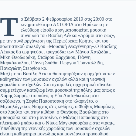
Τ
ο Σάββατο 2 Φεβρουαρίου 2019 στις 20:00 στο
κινηματοθέατρο ΑΣΤΟΡΙΑ στο Ηράκλειο με
ελεύθερη είσοδο πραγματοποιείται μουσική
συναυλία του Βασίλη Λέκκα «Δρόμοι στο φως»,
με την συνδιοργάνωση της Περιφέρειας Κρήτης και του
πολιτιστικού συλλόγου «Μουσική Αναγέννηση».Ο Βασίλης
Λέκκας θα ερμηνεύσει τραγούδια των Μάνου Χατζιδάκι,
Μίκη Θεοδωράκη, Σταύρου Ξαρχάκου, Γιάννη
Μαρκόπουλου, Γιάννη Σπάθα, Γιώργου Τρανταλλίδη,
Παναγιώτη Στεργίου κα.
Μαζί με το Βασίλη Λέκκα θα συμπράξουν η ορχήστρα των
καθηγητών των μουσικών σχολών αλλά και η νεανική
χορωδία των σχολών. Στο οχταμελές ορχηστρικό σύνολο
συμμετέχουν καταξιωμένοι μουσικοί της πόλης μας όπως ο
Χάρης Σαρρής στο πιάνο, η Εύα Λασηθιωτάκη στο
σαξόφωνο, η Σοφία Παπουτσάκη στο κλαρινέτο, ο
Μιχαηλάγγελος Νιάρχος στις κιθάρες, ο Φοίβος Μαυράκης
στο λαούτο και στην κιθάρα, ο Θανάσης Βασιλάκης στο
μπουζούκι και στο μαντολίνο, ο Μάνος Παπαδάκης στο
ηλεκτρικό μπάσο και ο Νίκος Μαγκαφουράκης στα ντραμς.
Υπεύθυνη της νεανικής χορωδίας των μουσικών σχολών
είναι η καθηγήτρια μονωδίας και μοντέρνου τραγουδιού