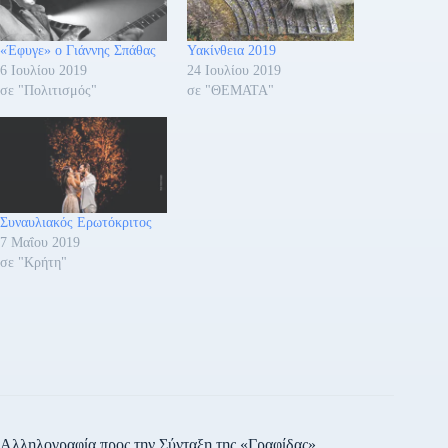
«Έφυγε» ο Γιάννης Σπάθας
Υακίνθεια 2019
6 Ιουλίου 2019
24 Ιουλίου 2019
σε "Πολιτισμός"
σε "ΘΕΜΑΤΑ"
Συναυλιακός Ερωτόκριτος
7 Μαΐου 2019
σε "Κρήτη"
Αλληλογραφία προς την Σύνταξη της «Γραφίδας»