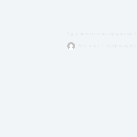
Δημοπρασία εντόκων γραμματίων 
Press room
3 Φεβρουαρίου