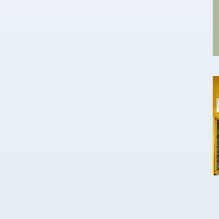
νται με χρονική
υπολογίζονται με χρονική βάση ACT/360. Η
σία…
δημοπρασία…