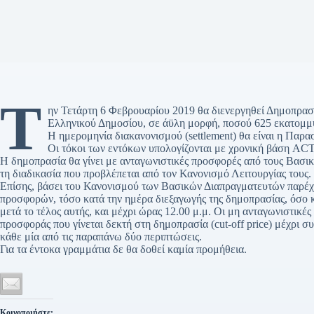
Τ
ην Τετάρτη 6 Φεβρουαρίου 2019 θα διενεργηθεί Δημοπρα
Ελληνικού Δημοσίου, σε άϋλη μορφή, ποσού 625 εκατομμ
Η ημερομηνία διακανονισμού (settlement) θα είναι η Παρ
Οι τόκοι των εντόκων υπολογίζονται με χρονική βάση ACT
Η δημοπρασία θα γίνει με ανταγωνιστικές προσφορές από τους Βασι
τη διαδικασία που προβλέπεται από τον Κανονισμό Λειτουργίας τους.
Επίσης, βάσει του Κανονισμού των Βασικών Διαπραγματευτών παρέχ
προσφορών, τόσο κατά την ημέρα διεξαγωγής της δημοπρασίας, όσο κα
μετά το τέλος αυτής, και μέχρι ώρας 12.00 μ.μ. Οι μη ανταγωνιστικέ
προσφοράς που γίνεται δεκτή στη δημοπρασία (cut-off price) μέχρι
κάθε μία από τις παραπάνω δύο περιπτώσεις.
Για τα έντοκα γραμμάτια δε θα δοθεί καμία προμήθεια.
Κοινοποιήστε: