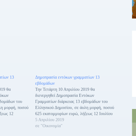
τίων 13
Δημοπρασία εντόκων γραμματίων 13
εβδομάδων
019 θα
Την Τετάρτη 10 Απριλίου 2019 θα
τόκων
διενεργηθεί Δημοπρασία Εντόκων
βδομάδων του
Γραμματίων διάρκειας 13 εβδομάδων του
λη μορφή, ποσού
Ελληνικού Δημοσίου, σε άυλη μορφή, ποσού
ξεως 12
625 εκατομμυρίων ευρώ, λήξεως 12 Ιουλίου
ία
2019. Η ημερομηνία διακανονισμού
5 Απριλίου 2019
α είναι η
(settlement) θα είναι η Παρασκευή 12
σε "Οικονομία"
019 (Τ+2). Οι
Απριλίου 2019 (Τ+2). Οι τόκοι των εντόκων