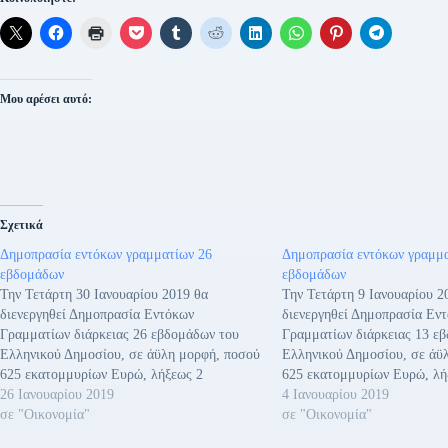
Μου αρέσει αυτό:
Σχετικά
Δημοπρασία εντόκων γραμματίων 26
Δημοπρασία εντόκων γραμμα
εβδομάδων
εβδομάδων
Την Τετάρτη 30 Ιανουαρίου 2019 θα
Την Τετάρτη 9 Ιανουαρίου 2
διενεργηθεί Δημοπρασία Εντόκων
διενεργηθεί Δημοπρασία Εν
Γραμματίων διάρκειας 26 εβδομάδων του
Γραμματίων διάρκειας 13 ε
Ελληνικού Δημοσίου, σε άϋλη μορφή, ποσού
Ελληνικού Δημοσίου, σε άϋ
625 εκατομμυρίων Ευρώ, λήξεως 2
625 εκατομμυρίων Ευρώ, λή
Αυγούστου 2019. Η ημερομηνία
26 Ιανουαρίου 2019
Απριλίου 2019. Η ημερομην
4 Ιανουαρίου 2019
διακανονισμού (settlement) θα είναι η
σε "Οικονομία"
διακανονισμού (settlement) θ
σε "Οικονομία"
Παρασκευή 1 Φεβρουαρίου 2019 (Τ+2). Οι
Παρασκευή 11 Ιανουαρίου 2