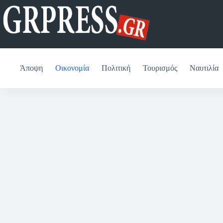
Μετάβαση
στο
περιεχόμενο
Άποψη
Οικονομία
Πολιτική
Τουρισμός
Ναυτιλία