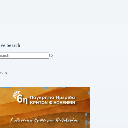
ive Search
o
sults
osts