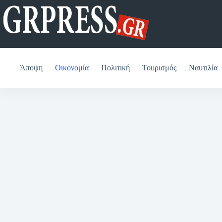
Μετάβαση
στο
περιεχόμενο
Άποψη
Οικονομία
Πολιτική
Τουρισμός
Ναυτιλία