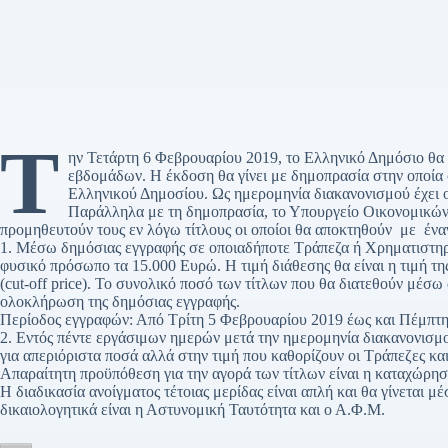
Τ
ην Τετάρτη 6 Φεβρουαρίου 2019, το Ελληνικό Δημόσιο θ
εβδομάδων. Η έκδοση θα γίνει με δημοπρασία στην οποία 
Ελληνικού Δημοσίου. Ως ημερομηνία διακανονισμού έχει 
Παράλληλα με τη δημοπρασία, το Υπουργείο Οικονομικών 
προμηθευτούν τους εν λόγω τίτλους οι οποίοι θα αποκτηθούν με έν
1. Μέσω δημόσιας εγγραφής σε οποιαδήποτε Τράπεζα ή Χρηματιστηρι
φυσικό πρόσωπο τα 15.000 Ευρώ. Η τιμή διάθεσης θα είναι η τιμή τη
(cut-off price). Το συνολικό ποσό των τίτλων που θα διατεθούν μέσω
ολοκλήρωση της δημόσιας εγγραφής.
Περίοδος εγγραφών: Από Τρίτη 5 Φεβρουαρίου 2019 έως και Πέμπτη
2. Εντός πέντε εργάσιμων ημερών μετά την ημερομηνία διακανονισμ
για απεριόριστα ποσά αλλά στην τιμή που καθορίζουν οι Τράπεζες και
Απαραίτητη προϋπόθεση για την αγορά των τίτλων είναι η καταχώρηση
Η διαδικασία ανοίγματος τέτοιας μερίδας είναι απλή και θα γίνεται
δικαιολογητικά είναι η Αστυνομική Ταυτότητα και ο Α.Φ.Μ.