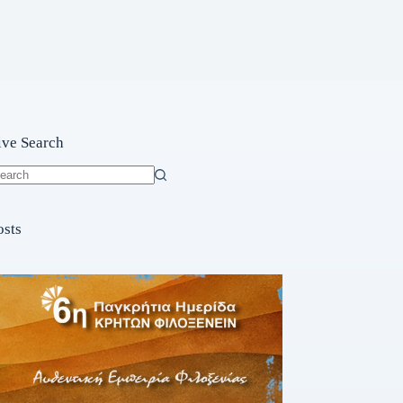
ive Search
o
sults
osts