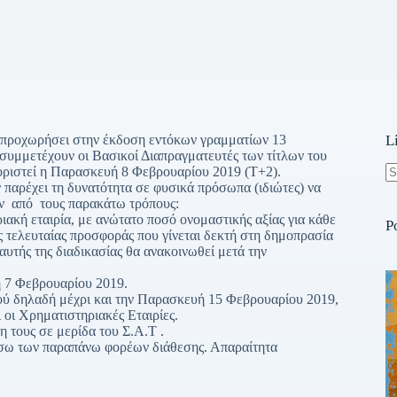
α προχωρήσει στην έκδοση εντόκων γραμματίων 13
L
συμμετέχουν οι Βασικοί Διαπραγματευτές των τίτλων του
οριστεί η Παρασκευή 8 Φεβρουαρίου 2019 (Τ+2).
παρέχει τη δυνατότητα σε φυσικά πρόσωπα (ιδιώτες) να
N
αν από τους παρακάτω τρόπους:
re
ακή εταιρία, με ανώτατο ποσό ονομαστικής αξίας για κάθε
P
ς τελευταίας προσφοράς που γίνεται δεκτή στη δημοπρασία
 αυτής της διαδικασίας θα ανακοινωθεί μετά την
 7 Φεβρουαρίου 2019.
ού δηλαδή μέχρι και την Παρασκευή 15 Φεβρουαρίου 2019,
 οι Χρηματιστηριακές Εταιρίες.
 τους σε μερίδα του Σ.Α.Τ .
 μέσω των παραπάνω φορέων διάθεσης. Απαραίτητα