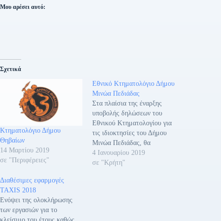
Μου αρέσει αυτό:
Σχετικά
Εθνικό Κτηματολόγιο Δήμου
Μινώα Πεδιάδας
Στα πλαίσια της έναρξης
υποβολής δηλώσεων του
Εθνικού Κτηματολογίου για
Κτηματολόγιο Δήμου
τις ιδιοκτησίες του Δήμου
Θηβαίων
Μινώα Πεδιάδας, θα
14 Μαρτίου 2019
πραγματοποιηθεί
4 Ιανουαρίου 2019
σε "Περιφέρειες"
ενημερωτική συγκέντρωση
σε "Κρήτη"
την Τρίτη 08/01/2019 και
Διαθέσιμες εφαρμογές
ώρα 18.00, στην αίθουσα
TAXIS 2018
του Δημοτικού Συμβουλίου
Ενόψει της ολοκλήρωσης
στο Εκθεσιακό Κέντρο
των εργασιών για το
Αρκαλοχωρίου, από στελέχη
κλείσιμο του έτους καθώς