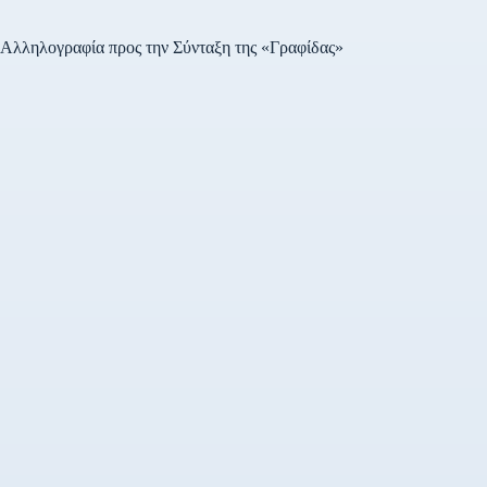
ανάπτυξη της
αντιδικτατορικής πάλης. Το
ΚΚΕ αποτίει…
Αλληλογραφία προς την Σύνταξη της «Γραφίδας»