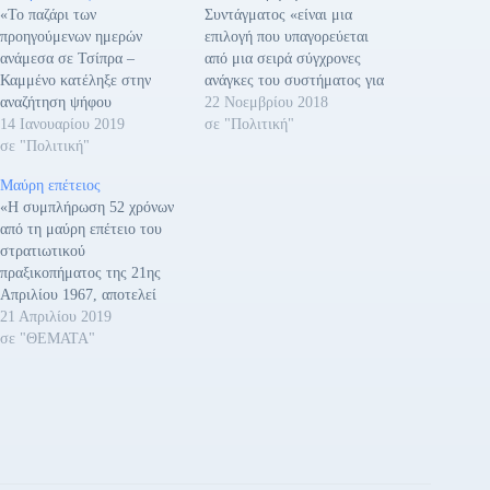
«Το παζάρι των
Συντάγματος «είναι μια
προηγούμενων ημερών
επιλογή που υπαγορεύεται
ανάμεσα σε Τσίπρα –
από μια σειρά σύγχρονες
Καμμένο κατέληξε στην
ανάγκες του συστήματος για
αναζήτηση ψήφου
την εύρυθμη, όπως λέτε,
22 Νοεμβρίου 2018
εμπιστοσύνης στη βουλή.
14 Ιανουαρίου 2019
λειτουργία του», τόνισε στη
σε "Πολιτική"
Πρόκειται για μια εξέλιξη
σε "Πολιτική"
Βουλή ο εισηγητής του
που βολεύει και τους δύο,
ΚΚΕ, Γιάννης Γκιόκας,
Μαύρη επέτειος
καθώς δίνει τη δυνατότητα
ξεκαθαρίζοντας πως «για το
«Η συμπλήρωση 52 χρόνων
αφενός στον κ. Τσίπρα να
λαό αυτή η ευρυθμία
από τη μαύρη επέτειο του
διασώσει την κυβέρνησή
σημαίνει γενικευμένη
στρατιωτικού
του, με τις ψήφους
αρρυθμία, ανασφάλεια και
πραξικοπήματος της 21ης
βουλευτών των ΑΝΕΛ κι
επίθεση στη ζωή και στα…
Απριλίου 1967, αποτελεί
αφετέρου στον κ.
ευκαιρία για να διδαχτούμε
21 Απριλίου 2019
Καμμένο…
και να τιμήσουμε την
σε "ΘΕΜΑΤΑ"
προσφορά και τη μνήμη των
θυμάτων της χούντας, όλων
όσοι φυλακίστηκαν,
εξορίστηκαν, υπέστησαν
βασανιστήρια, συνέβαλλαν
με κάθε μορφή στην