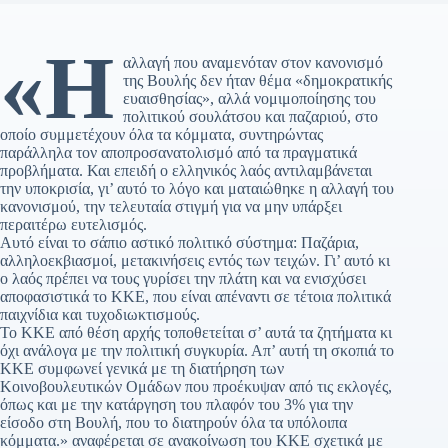
«Η
αλλαγή που αναμενόταν στον κανονισμό
της Βουλής δεν ήταν θέμα «δημοκρατικής
ευαισθησίας», αλλά νομιμοποίησης του
πολιτικού σουλάτσου και παζαριού, στο
οποίο συμμετέχουν όλα τα κόμματα, συντηρώντας
παράλληλα τον αποπροσανατολισμό από τα πραγματικά
προβλήματα. Και επειδή ο ελληνικός λαός αντιλαμβάνεται
την υποκρισία, γι’ αυτό το λόγο και ματαιώθηκε η αλλαγή του
κανονισμού, την τελευταία στιγμή για να μην υπάρξει
περαιτέρω ευτελισμός.
Αυτό είναι το σάπιο αστικό πολιτικό σύστημα: Παζάρια,
αλληλοεκβιασμοί, μετακινήσεις εντός των τειχών. Γι’ αυτό κι
ο λαός πρέπει να τους γυρίσει την πλάτη και να ενισχύσει
αποφασιστικά το ΚΚΕ, που είναι απέναντι σε τέτοια πολιτικά
παιχνίδια και τυχοδιωκτισμούς.
Το ΚΚΕ από θέση αρχής τοποθετείται σ’ αυτά τα ζητήματα κι
όχι ανάλογα με την πολιτική συγκυρία. Απ’ αυτή τη σκοπιά το
ΚΚΕ συμφωνεί γενικά με τη διατήρηση των
Κοινοβουλευτικών Ομάδων που προέκυψαν από τις εκλογές,
όπως και με την κατάργηση του πλαφόν του 3% για την
είσοδο στη Βουλή, που το διατηρούν όλα τα υπόλοιπα
κόμματα.» αναφέρεται σε ανακοίνωση του ΚΚΕ σχετικά με