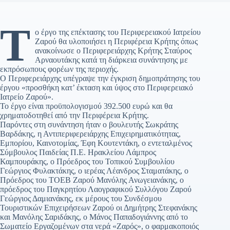
Τ
ο έργο της επέκτασης του Περιφερειακού Ιατρείου
Ζαρού θα υλοποιήσει η Περιφέρεια Κρήτης όπως
ανακοίνωσε ο Περιφερειάρχης Κρήτης Σταύρος
Αρναουτάκης κατά τη διάρκεια συνάντησης με
εκπρόσωπους φορέων της περιοχής.
Ο Περιφερειάρχης υπέγραψε την έγκριση δημοπράτησης του
έργου «προσθήκη κατ’ έκταση και ύψος στο Περιφερειακό
Ιατρείο Ζαρού».
Το έργο είναι προϋπολογισμού 392.500 ευρώ και θα
χρηματοδοτηθεί από την Περιφέρεια Κρήτης.
Παρόντες στη συνάντηση ήταν ο βουλευτής Σωκράτης
Βαρδάκης, η Αντιπεριφερειάρχης Επιχειρηματικότητας,
Εμπορίου, Καινοτομίας, Έφη Κουτεντάκη, ο εντεταλμένος
Σύμβουλος Παιδείας Π.Ε. Ηρακλείου Λάμπρος
Καμπουράκης, ο Πρόεδρος του Τοπικού Συμβουλίου
Γεώργιος Φυλακτάκης, ο ιερέας Λέανδρος Σταματάκης, ο
Πρόεδρος του ΤΟΕΒ Ζαρού Μανόλης Ανωγειανάκης, ο
πρόεδρος του Παγκρητίου Λαογραφικού Συλλόγου Ζαρού
Γεώργιος Δαμιανάκης, εκ μέρους του Συνδέσμου
Τουριστικών Επιχειρήσεων Ζαρού οι Δημήτρης Στεφανάκης
και Μανόλης Σαριδάκης, ο Μάνος Παπαδογιάννης από το
Σωματείο Εργαζομένων στα νερά «Ζαρός», ο φαρμακοποιός