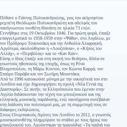
Πέθανε ο Γιάννης Πολυκανδριώτης, γιος του αείμνηστου
ρεμπέτη Θεόδωρου Πολυκανδριώτη και αδελφός του
πασίγνωστου συνθέτη Θανάση σε ηλικία 73 ετών.
Γεννήθηκε στις 19 Οκτωβρίου 1946. Για πρώτη φορά, έπαιξε
επαγγελματικά το 1958-1959 στην «Ψάθα», στο Αιγάλεω, με
τον Πρόδρομο Τσαουσάκη και την Ανθούλα Αλιφραγκή.
Αργότερα, ακολούθησαν η «Λουζιτάνια», ο «Κήπος του
Αλλάχ», ο «Περιβόλας» και το «Καν Καν».
Είσης ο ίδιος έπαιξε και στη σκηνή του θεάτρου, δίπλα σε
γνωστούς ηθοποιούς της εποχής, όπως τη Ρένα
Βλαχοπούλου, τη Μάρω Κοντού, τον Κώστα Καρρά, τον
Σταύρο Παράβα και τον Σωτήρη Μουστάκα.
Από το 1996 κατοικούσε μόνιμα με την οικογένειά του στο
Λονδίνο και είχε δημιουργήσει τη σχολή «Νέα Γενιά της
Διασποράς». Σε αυτήν, τα Ελληνόπουλα που έμεναν στην
Αγγλία διδάσκονταν την τέχνη του μπουζουκιού και της
ελληνικής μουσικής παράδοσης, ενώ ταυτόχρονα συνέβαλαν
στη διάδοση του πολιτισμού μας, με τη συμμετοχή τους σε
διάφορες εκδηλώσεις.
Στους Ολυμπιακούς Αγώνες του Λονδίνο το 2012, ο γνωστός
μουσικοσυνθέτης πλημμύρισε το στάδιο με τους ήχους του
μπουζουκιού του. Ακούστηκαν τα τραγούδια: «Τα παιδιά του