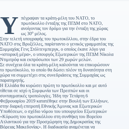
Υ
πέγραψαν τα κράτη-μέλη του ΝΑΤΟ, το
πρωτόκολλο ένταξης της ΠΓΔΜ στο ΝΑΤΟ,
ανοίγοντας τον δρόμο για την ένταξη της χώρας
ο
ως 30
μέλος.
Στην τελετή υπογραφής του πρωτοκόλλου, στην έδρα του
ΝΑΤΟ στις Βρυξέλλες, παρίσταντο ο γενικός γραμματέας της
Συμμαχίας Γενς Στόλτενμπεργκ, ο οποίος έκανε λόγο για
«ιστορική μέρα», ο υπουργός Εξωτερικών της ΠΓΔΜ Νίκολα
Ντιμιτρόφ και εκπρόσωποι των 29 χωρών μελών.
Σε συνέχεια όλα τα κράτη-μέλη καλούνται να επικυρώσουν
το πρωτόκολλο, το οποίο θα δώσει πλέον τη δυνατότητα στη
χώρα να συμμετέχει στις συνεδριάσεις της Συμμαχίας ως
παρατηρητής.
Η Ελλάδα θα κυρώσει πρώτη το πρωτόκολλο και με αυτό
τίθεται σε ισχύ η Συμφωνία των Πρεσπών και οι
συνταγματικές τροπολογίες. Ήδη την Τετάρτη 6
Φεβρουαρίου 2019 κατατέθηκε στην Βουλή των Ελλήνων,
στην διαρκή επιτροπή Εθνικής Άμυνας και Εξωτερικών
Υποθέσεων, ο σχέδιο νόμου του υπουργείου Εξωτερικών
«Κύρωση του πρωτοκόλλου στη συνθήκη του Βορείου
Ατλαντικού για την Προσχώρηση της Δημοκρατίας της
Βόρειας Μακεδονίας». Η διαδικασία αναμένεται να