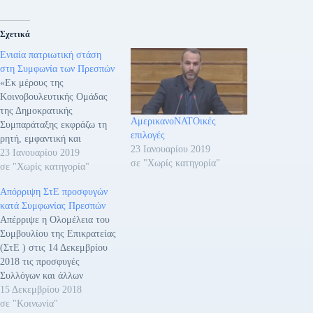
Σχετικά
Ενιαία πατριωτική στάση
στη Συμφωνία των Πρεσπών
«Εκ μέρους της
Κοινοβουλευτικής Ομάδας
της Δημοκρατικής
ΑμερικανοΝΑΤΟικές
Συμπαράταξης εκφράζω τη
επιλογές
ρητή, εμφαντική και
23 Ιανουαρίου 2019
ανεπιφύλακτη άρνησή μας να
23 Ιανουαρίου 2019
σε "Χωρίς κατηγορία"
ψηφίσουμε τη συμφωνία των
σε "Χωρίς κατηγορία"
Πρεσπών. Επαναλαμβάνω,
Απόρριψη ΣτΕ προσφυγών
πως με τρόπο ρητό,
κατά Συμφωνίας Πρεσπών
εμφαντικό κι ανεπιφύλακτο
Απέρριψε η Ολομέλεια του
λέμε «όχι» στη συμφωνία
Συμβουλίου της Επικρατείας
των Πρεσπών. Και, κατά
(ΣτΕ ) στις 14 Δεκεμβρίου
συνέπεια, θα πούμε «όχι»
2018 τις προσφυγές
και στην κύρωση του
Συλλόγων και άλλων
Πρωτοκόλλου
παραγόντων κατά της
15 Δεκεμβρίου 2018
Προσχωρήσεως της
συμφωνίας των Πρεσπών για
σε "Κοινωνία"
FYROM…