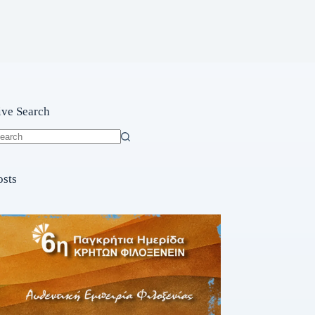
ive Search
o
sults
osts