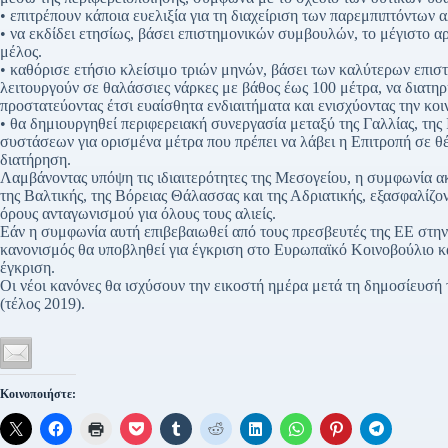
• επιτρέπουν κάποια ευελιξία για τη διαχείριση των παρεμπιπτόντων 
• να εκδίδει ετησίως, βάσει επιστημονικών συμβουλών, το μέγιστο α
μέλος.
• καθόρισε ετήσιο κλείσιμο τριών μηνών, βάσει των καλύτερων επισ
λειτουργούν σε θαλάσσιες νάρκες με βάθος έως 100 μέτρα, να διατηρή
προστατεύοντας έτσι ευαίσθητα ενδιαιτήματα και ενισχύοντας την κ
• θα δημιουργηθεί περιφερειακή συνεργασία μεταξύ της Γαλλίας, της 
συστάσεων για ορισμένα μέτρα που πρέπει να λάβει η Επιτροπή σε 
διατήρηση.
Λαμβάνοντας υπόψη τις ιδιαιτερότητες της Μεσογείου, η συμφωνία α
της Βαλτικής, της Βόρειας Θάλασσας και της Αδριατικής, εξασφαλίζον
όρους ανταγωνισμού για όλους τους αλιείς.
Εάν η συμφωνία αυτή επιβεβαιωθεί από τους πρεσβευτές της ΕΕ στ
κανονισμός θα υποβληθεί για έγκριση στο Ευρωπαϊκό Κοινοβούλιο κα
έγκριση.
Οι νέοι κανόνες θα ισχύσουν την εικοστή ημέρα μετά τη δημοσίευσ
(τέλος 2019).
Κοινοποιήστε: