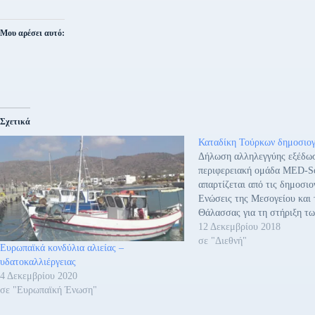
Μου αρέσει αυτό:
Σχετικά
Καταδίκη Τούρκων δημοσιο
Δήλωση αλληλεγγύης εξέδω
περιφερειακή ομάδα MED-Sol
απαρτίζεται από τις δημοσιο
Ενώσεις της Μεσογείου και
Θάλασσας για τη στήριξη τ
συναδέλφων που καταδικάστ
12 Δεκεμβρίου 2018
ποινές φυλάκισης, μεταξύ αυ
σε "Διεθνή"
Ευρωπαϊκά κονδύλια αλιείας –
Düzkan, μέλος του Δ.Σ. της
υδατοκαλλιέργειας
Basin. Η σχετική ανακοίνωσ
4 Δεκεμβρίου 2020
σε "Ευρωπαϊκή Ένωση"