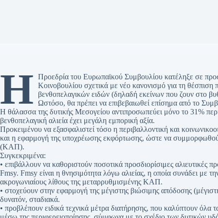
Η
Προεδρία του Ευρωπαϊκού Συμβουλίου κατέληξε σε προ
Κοινοβουλίου σχετικά με νέο κανονισμό για τη θέσπιση 
βενθοπελαγικών ειδών (δηλαδή εκείνων που ζουν στο βυ
Ωστόσο, θα πρέπει να επιβεβαιωθεί επίσημα από το Συμ
Η θάλασσα της δυτικής Μεσογείου αντιπροσωπεύει μόνο το 31% πε
βενθοπελαγική αλιεία έχει μεγάλη εμπορική αξία.
Προκειμένου να εξασφαλιστεί τόσο η περιβαλλοντική και κοινωνικοοι
και η εφαρμογή της υποχρέωσης εκφόρτωσης, ώστε να συμμορφωθούν 
(ΚΑΠ).
Συγκεκριμένα:
• επιβάλλουν να καθοριστούν ποσοτικά προσδιορίσιμες αλιευτικές πρ
Fmsy. Fmsy είναι η θνησιμότητα λόγω αλιείας, η οποία συνάδει με τη
ακρογωνιαίους λίθους της μεταρρυθμισμένης ΚΑΠ.
• στοχεύουν στην εφαρμογή της μέγιστης βιώσιμης απόδοσης (μέγιστη
δυνατόν, σταδιακά.
• προβλέπουν ειδικά τεχνικά μέτρα διατήρησης, που καλύπτουν όλα 
μέσω της περιφερειοποίησης, σύμφωνα με το σχέδιο των δυτικών υδ