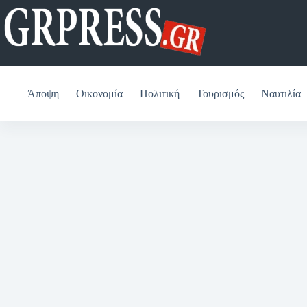
Μετάβαση
στο
περιεχόμενο
Άποψη
Οικονομία
Πολιτική
Τουρισμός
Ναυτιλία