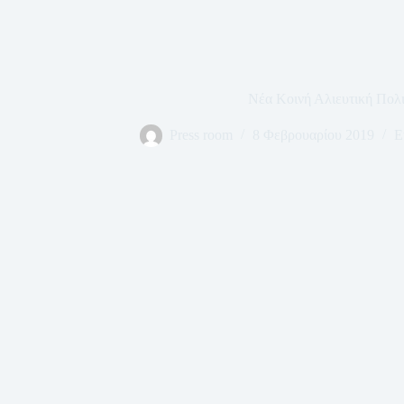
Νέα Κοινή Αλιευτική Πολι
Press room
8 Φεβρουαρίου 2019
Ε