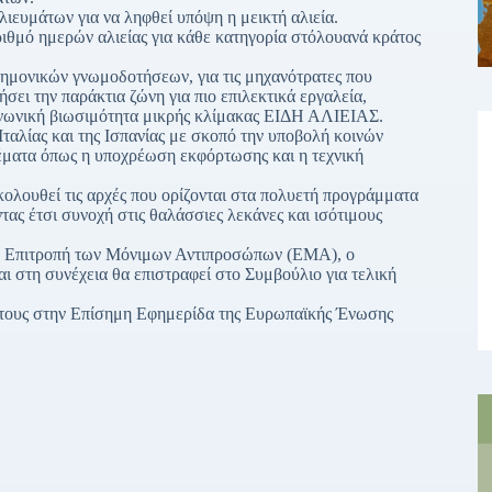
αλιευμάτων για να ληφθεί υπόψη η μεικτή αλιεία.
ριθμό ημερών αλιείας για κάθε κατηγορία στόλουανά κράτος
τημονικών γνωμοδοτήσεων, για τις μηχανότρατες που
σει την παράκτια ζώνη για πιο επιλεκτικά εργαλεία,
οινωνική βιωσιμότητα μικρής κλίμακας ΕΙΔΗ ΑΛΙΕΙΑΣ.
Ιταλίας και της Ισπανίας με σκοπό την υποβολή κοινών
θέματα όπως η υποχρέωση εκφόρτωσης και η τεχνική
κολουθεί τις αρχές που ορίζονται στα πολυετή προγράμματα
τας έτσι συνοχή στις θαλάσσιες λεκάνες και ισότιμους
ην Επιτροπή των Μόνιμων Αντιπροσώπων (ΕΜΑ), ο
ι στη συνέχεια θα επιστραφεί στο Συμβούλιο για τελική
ή τους στην Επίσημη Εφημερίδα της Ευρωπαϊκής Ένωσης