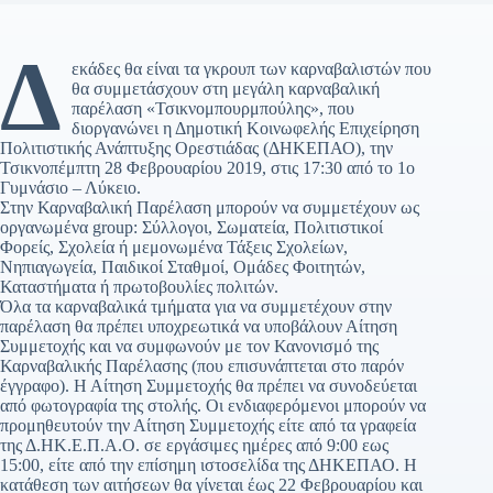
Δ
εκάδες θα είναι τα γκρουπ των καρναβαλιστών που
θα συμμετάσχουν στη μεγάλη καρναβαλική
παρέλαση «Τσικνομπουρμπούλης», που
διοργανώνει η Δημοτική Κοινωφελής Επιχείρηση
Πολιτιστικής Ανάπτυξης Ορεστιάδας (ΔΗΚΕΠΑΟ), την
Τσικνοπέμπτη 28 Φεβρουαρίου 2019, στις 17:30 από το 1ο
Γυμνάσιο – Λύκειο.
Στην Καρναβαλική Παρέλαση μπορούν να συμμετέχουν ως
οργανωμένα group: Σύλλογοι, Σωματεία, Πολιτιστικοί
Φορείς, Σχολεία ή μεμονωμένα Τάξεις Σχολείων,
Νηπιαγωγεία, Παιδικοί Σταθμοί, Ομάδες Φοιτητών,
Καταστήματα ή πρωτοβουλίες πολιτών.
Όλα τα καρναβαλικά τμήματα για να συμμετέχουν στην
παρέλαση θα πρέπει υποχρεωτικά να υποβάλουν Αίτηση
Συμμετοχής και να συμφωνούν με τον Κανονισμό της
Καρναβαλικής Παρέλασης (που επισυνάπτεται στο παρόν
έγγραφο). Η Αίτηση Συμμετοχής θα πρέπει να συνοδεύεται
από φωτογραφία της στολής. Οι ενδιαφερόμενοι μπορούν να
προμηθευτούν την Αίτηση Συμμετοχής είτε από τα γραφεία
της Δ.ΗΚ.Ε.Π.Α.Ο. σε εργάσιμες ημέρες από 9:00 εως
15:00, είτε από την επίσημη ιστοσελίδα της ΔΗΚΕΠΑΟ. Η
κατάθεση των αιτήσεων θα γίνεται έως 22 Φεβρουαρίου και