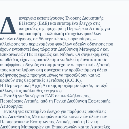
Δ
ιενέργεια κατεπείγουσας Ένορκης Διοικητικής
Εξέτασης (ΕΔΕ) και εκτεταμένο έλεγχο στις
υπηρεσίες της προχωρά η Περιφέρεια Αττικής για
παραποίηση – αλλοίωση στοιχείων φακέλων
αδειών οδήγησης σε 56 περιπτώσεις παραποίησης –
αλλοίωσης του περιεχομένου φακέλων αδειών οδήγησης που
έχουν εντοπιστεί έως τώρα στη Διεύθυνση Μεταφορών και
Επικοινωνιών ΠΕ Πειραιώς και Νήσων. Οι συγκεκριμένες
υποθέσεις είχαν ως αποτέλεσμα να δοθεί η δυνατότητα σε
υποψηφίους οδηγούς να συμμετέχουν σε πρακτική εξέτασή
τους και να λάβουν στη συνέχεια την προβλεπόμενη άδεια
οδήγησης χωρίς προηγουμένως να προσέλθουν και να
κριθούν στις θεωρητικές εξετάσεις (Κ.Ο.Κ).
Η Περιφερειακή Αρχή Αττικής προχώρησε άμεσα, μεταξύ
άλλων, στις ακόλουθες ενέργειες:
– Εντολή για διενέργεια ΕΔΕ σε υπαλλήλους της
Περιφέρειας Αττικής, από τη Γενική Διεύθυνση Εσωτερικής
Λειτουργίας.
– Εντολή για εκτεταμένο έλεγχο για παρόμοιες υποθέσεις
στις Διευθύνσεις Μεταφορών και Επικοινωνιών όλων των
Περιφερειακών Ενοτήτων της Αττικής, από τη Γενική
Διεύθυνση Μεταφορών και Επικοινωνιών και το Αυτοτελές