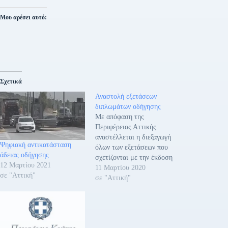
Μου αρέσει αυτό:
Σχετικά
Αναστολή εξετάσεων
διπλωμάτων οδήγησης
Με απόφαση της
Περιφέρειας Αττικής
αναστέλλεται η διεξαγωγή
Ψηφιακή αντικατάσταση
όλων των εξετάσεων που
άδειας οδήγησης
σχετίζονται με την έκδοση
12 Μαρτίου 2021
διπλωμάτων οδήγησης.
11 Μαρτίου 2020
σε "Αττική"
Ειδικότερα αναστέλλονται
σε "Αττική"
όλες οι εξετάσεις που έχουν
να κάνουν με την απόκτηση
άδειας οδήγησης, μεταφοράς
επικίνδυνων εμπορευμάτων,