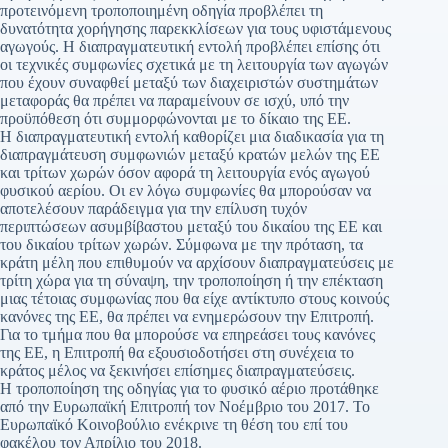
προτεινόμενη τροποποιημένη οδηγία προβλέπει τη
δυνατότητα χορήγησης παρεκκλίσεων για τους υφιστάμενους
αγωγούς. Η διαπραγματευτική εντολή προβλέπει επίσης ότι
οι τεχνικές συμφωνίες σχετικά με τη λειτουργία των αγωγών
που έχουν συναφθεί μεταξύ των διαχειριστών συστημάτων
μεταφοράς θα πρέπει να παραμείνουν σε ισχύ, υπό την
προϋπόθεση ότι συμμορφώνονται με το δίκαιο της ΕΕ.
Η διαπραγματευτική εντολή καθορίζει μια διαδικασία για τη
διαπραγμάτευση συμφωνιών μεταξύ κρατών μελών της ΕΕ
και τρίτων χωρών όσον αφορά τη λειτουργία ενός αγωγού
φυσικού αερίου. Οι εν λόγω συμφωνίες θα μπορούσαν να
αποτελέσουν παράδειγμα για την επίλυση τυχόν
περιπτώσεων ασυμβίβαστου μεταξύ του δικαίου της ΕΕ και
του δικαίου τρίτων χωρών. Σύμφωνα με την πρόταση, τα
κράτη μέλη που επιθυμούν να αρχίσουν διαπραγματεύσεις με
τρίτη χώρα για τη σύναψη, την τροποποίηση ή την επέκταση
μιας τέτοιας συμφωνίας που θα είχε αντίκτυπο στους κοινούς
κανόνες της ΕΕ, θα πρέπει να ενημερώσουν την Επιτροπή.
Για το τμήμα που θα μπορούσε να επηρεάσει τους κανόνες
της ΕΕ, η Επιτροπή θα εξουσιοδοτήσει στη συνέχεια το
κράτος μέλος να ξεκινήσει επίσημες διαπραγματεύσεις.
Η τροποποίηση της οδηγίας για το φυσικό αέριο προτάθηκε
από την Ευρωπαϊκή Επιτροπή τον Νοέμβριο του 2017. Το
Ευρωπαϊκό Κοινοβούλιο ενέκρινε τη θέση του επί του
φακέλου τον Απρίλιο του 2018.