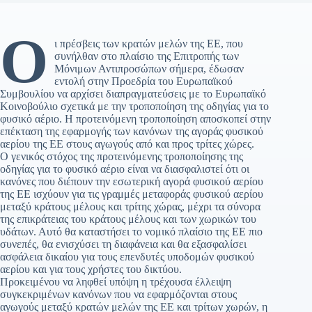
Ο
ι πρέσβεις των κρατών μελών της ΕΕ, που
συνήλθαν στο πλαίσιο της Επιτροπής των
Μόνιμων Αντιπροσώπων σήμερα, έδωσαν
εντολή στην Προεδρία του Ευρωπαϊκού
Συμβουλίου να αρχίσει διαπραγματεύσεις με το Ευρωπαϊκό
Κοινοβούλιο σχετικά με την τροποποίηση της οδηγίας για το
φυσικό αέριο. Η προτεινόμενη τροποποίηση αποσκοπεί στην
επέκταση της εφαρμογής των κανόνων της αγοράς φυσικού
αερίου της ΕΕ στους αγωγούς από και προς τρίτες χώρες.
Ο γενικός στόχος της προτεινόμενης τροποποίησης της
οδηγίας για το φυσικό αέριο είναι να διασφαλιστεί ότι οι
κανόνες που διέπουν την εσωτερική αγορά φυσικού αερίου
της ΕΕ ισχύουν για τις γραμμές μεταφοράς φυσικού αερίου
μεταξύ κράτους μέλους και τρίτης χώρας, μέχρι τα σύνορα
της επικράτειας του κράτους μέλους και των χωρικών του
υδάτων. Αυτό θα καταστήσει το νομικό πλαίσιο της ΕΕ πιο
συνεπές, θα ενισχύσει τη διαφάνεια και θα εξασφαλίσει
ασφάλεια δικαίου για τους επενδυτές υποδομών φυσικού
αερίου και για τους χρήστες του δικτύου.
Προκειμένου να ληφθεί υπόψη η τρέχουσα έλλειψη
συγκεκριμένων κανόνων που να εφαρμόζονται στους
αγωγούς μεταξύ κρατών μελών της ΕΕ και τρίτων χωρών, η