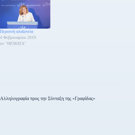
είναι η σχέση του κ.
«μακεδονικό κράτος» και •
Μανώλη Πετσίτη με το
Απαιτεί πρώτα η Ελλάδα να
Μέγαρο. Και να ξέρουμε,
κυρώσει τη συμφωνία των
επίσης, τι είδους υπηρεσίες
Πρεσπών και την ένταξη των
παρείχε στο συγκεκριμένο
Σκοπίων στο ΝΑΤΟ, και…
Περισσή αλαζονεία
επιχειρηματία,…
4 Φεβρουαρίου 2019
σε "ΘΕΜΑΤΑ"
Αλληλογραφία προς την Σύνταξη της «Γραφίδας»