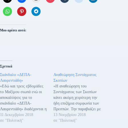
Μου αρέσει αυτό:
Σχετικά
Σκάνδαλο «ΔΕΠΑ-
Αναθεώρηση Συντάγματος
Λαυρεντιάδη»
Σκοπίων
«Εδώ και τρεις εβδομάδες
«Η αναθεώρηση του
το Μαξίμου σιωπά ενώ οι
Συντάγματος των Σκοπίων
αποκαλύψεις για το
κάνει ακόμη χειρότερη την
σκάνδαλο «ΔΕΠΑ-
ήδη επιζήμια συμφωνία των
Λαυρεντιάδη» διαδέχονται η
Πρεσπών. Την παραβιάζει με
μία την άλλη. Και τα
11 Δεκεμβρίου 2018
τρεις τρόπους: • Διατηρεί
13 Νοεμβρίου 2018
ερωτήματα που θέτουμε
σε "Πολιτική"
τον αλυτρωτισμό. •
σε "Πολιτική"
σήμερα είναι τα εξής: Ποια
Αναφέρεται ρητά σε