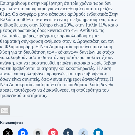
Επισημαίνουμε στην κυβέρνηση ότι τρία χρόνια τώρα δεν
έχει κάνει το παραμικρό για να διευθετήσει αυτό το μείζον
θέμα. Θα αναφέρω μόνο κάποιους αριθμούς ενδεικτικά: Στην
Ελλάδα το 46% των δανείων είναι μη εξυπηρετούμενα, όταν
ο ίδιος δείκτης στην Κύπρο είναι 29%, στην Ιταλία 11% και ο
μέσος ευρωπαϊκός όρος κινείται στο 4%. Αντίθετα, τις
τελευταίες ημέρες, πράγματι, παρακολουθούμε μια
θεαματική σύγκρουση ανάμεσα στον κ. Δραγασάκη και τον
κ. Φλαμπουράρη. Η Νέα Δημοκρατία προτείνει μια δίκαιη
λύση για τη διευθέτηση των «κόκκινων» δανείων με στόχο
να καλυφθούν όσο το δυνατόν περισσότεροι πολίτες έχουν
ανάγκη, και να προστατευθεί η πρώτη κατοικία χωρίς βέβαια
να επιβραβεύονται οι στρατηγικοί κακοπληρωτές. Η λύση
πρέπει να περιλαμβάνει προφανώς και την επιβράβευση
όσων είναι συνεπείς, όσων είναι ενήμεροι δανειολήπτες. Η
Νέα Δημοκρατία επισημαίνει ότι οποιαδήποτε λύση δεν θα
πρέπει ταυτόχρονα να διακινδυνεύει τη σταθερότητα του
τραπεζικού συστήματος.
Κοινοποιήστε: