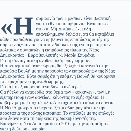
«Η
συμφωνία των Πρεσπών είναι βλαπτική
για τα εθνικά συμφέροντα. Είναι σαφές
ότι ο κ. Μητσοτάκης έχει ήδη
επανειλημμένα δηλώσει ότι θα καταβάλει
κάθε προσπάθεια για να αμβλύνει τις επιπτώσεις αυτής της
συμφωνίας» τόνισε κατά την διάρκεια της ενημέρωσης των
πολιτικών συντακτών η εκπρόσωπος τύπου της Νέας
Δημοκρατίας , Ευρωβουλευτής κ. Μαρία Σπυράκη.
Για τη συνταγματική αναθεώρηση υπογράμμισε:
Η συνταγματική αναθεώρηση θα εξελιχθεί κανονικά στην
παρούσα Βουλή με την παρουσία των εκπροσώπων της Νέας
Δημοκρατίας. Είναι σαφές ότι η επόμενη Βουλή θα καθορίσει
το περιεχόμενο της αναθεώρησης.
Για τα μη εξυπηρετούμενα δάνεια ανέφερε:
Θα ήθελα να αναφερθώ στο θέμα των «κόκκινων», των μη
εξυπηρετούμενων δανείων, κάνοντας το εξής σχόλιο: Η
κυβέρνηση απέτυχε σε όλα. Απέτυχε και στα κόκκινα δάνεια.
Η Νέα Δημοκρατία υπερασπίζεται αδιαπραγμάτευτα την
προστασία της πρώτης κατοικίας. Το απέδειξε με τις επιλογές
που έκανε κατά τη διάρκεια της διακυβέρνησής της.
Επανήλθε η Νέα Δημοκρατία το 2016, με την πρότασή της
για τη δεύτερη ευκαιρία.