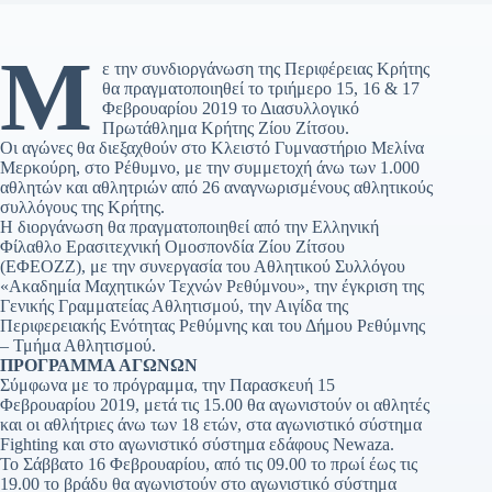
Μ
ε την συνδιοργάνωση της Περιφέρειας Κρήτης
θα πραγματοποιηθεί το τριήμερο 15, 16 & 17
Φεβρουαρίου 2019 το Διασυλλογικό
Πρωτάθλημα Κρήτης Ζίου Ζίτσου.
Οι αγώνες θα διεξαχθούν στο Κλειστό Γυμναστήριο Μελίνα
Μερκούρη, στο Ρέθυμνο, με την συμμετοχή άνω των 1.000
αθλητών και αθλητριών από 26 αναγνωρισμένους αθλητικούς
συλλόγους της Κρήτης.
Η διοργάνωση θα πραγματοποιηθεί από την Ελληνική
Φίλαθλο Ερασιτεχνική Ομοσπονδία Ζίου Ζίτσου
(ΕΦΕΟΖΖ), με την συνεργασία του Αθλητικού Συλλόγου
«Ακαδημία Μαχητικών Τεχνών Ρεθύμνου», την έγκριση της
Γενικής Γραμματείας Αθλητισμού, την Αιγίδα της
Περιφερειακής Ενότητας Ρεθύμνης και του Δήμου Ρεθύμνης
– Τμήμα Αθλητισμού.
ΠΡΟΓΡΑΜΜΑ ΑΓΩΝΩΝ
Σύμφωνα με το πρόγραμμα, την Παρασκευή 15
Φεβρουαρίου 2019, μετά τις 15.00 θα αγωνιστούν οι αθλητές
και οι αθλήτριες άνω των 18 ετών, στα αγωνιστικό σύστημα
Fighting και στο αγωνιστικό σύστημα εδάφους Newaza.
Το Σάββατο 16 Φεβρουαρίου, από τις 09.00 το πρωί έως τις
19.00 το βράδυ θα αγωνιστούν στο αγωνιστικό σύστημα