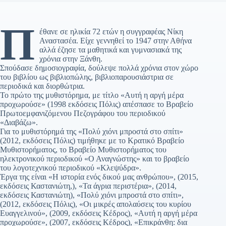
Π
έθανε σε ηλικία 72 ετών η συγγραφέας Νίκη
Αναστασέα. Είχε γεννηθεί το 1947 στην Αθήνα
αλλά έζησε τα μαθητικά και γυμνασιακά της
χρόνια στην Ξάνθη.
Σπούδασε δημοσιογραφία, δούλεψε πολλά χρόνια στον χώρο
του βιβλίου ως βιβλιοπώλης, βιβλιοπαρουσιάστρια σε
περιοδικά και διορθώτρια.
Το πρώτο της μυθιστόρημα, με τίτλο «Αυτή η αργή μέρα
προχωρούσε» (1998 εκδόσεις Πόλις) απέσπασε το Βραβείο
Πρωτοεμφανιζόμενου Πεζογράφου του περιοδικού
«Διαβάζω».
Για το μυθιστόρημά της «Πολύ χιόνι μπροστά στο σπίτι»
(2012, εκδόσεις Πόλις) τιμήθηκε με το Κρατικό Βραβείο
Μυθιστορήματος, το Βραβείο Μυθιστορήματος του
ηλεκτρονικού περιοδικού «Ο Αναγνώστης» και το βραβείο
του λογοτεχνικού περιοδικού «Κλεψύδρα».
Έργα της είναι «Η ιστορία ενός δικού μας ανθρώπου», (2015,
εκδόσεις Καστανιώτη,), «Τα άγρια περιστέρια», (2014,
εκδόσεις Καστανιώτη), «Πολύ χιόνι μπροστά στο σπίτι»,
(2012, εκδόσεις Πόλις), «Οι μικρές απολαύσεις του κυρίου
Ευαγγελινού», (2009, εκδόσεις Κέδρος), «Αυτή η αργή μέρα
προχωρούσε», (2007, εκδόσεις Κέδρος), «Επικράνθη: δια