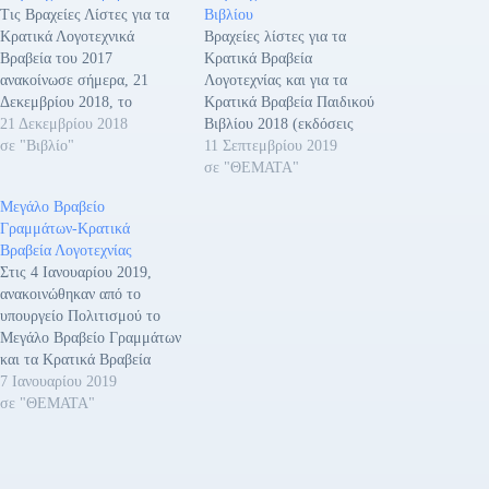
Τις Βραχείες Λίστες για τα
Βιβλίου
Κρατικά Λογοτεχνικά
Βραχείες λίστες για τα
Βραβεία του 2017
Κρατικά Βραβεία
ανακοίνωσε σήμερα, 21
Λογοτεχνίας και για τα
Δεκεμβρίου 2018, το
Κρατικά Βραβεία Παιδικού
Υπουργείο Πολιτισμού και
21 Δεκεμβρίου 2018
Βιβλίου 2018 (εκδόσεις
Αθλητισμού. Τα βραβεία
σε "Βιβλίο"
2017) έδωσε στη
11 Σεπτεμβρίου 2019
αφορούν εκδόσεις του 2016
δημοσιότητα το υπουργείο
σε "ΘΕΜΑΤΑ"
και οι κατηγορίες είναι οι
Πολιτισμού και
Μεγάλο Βραβείο
εξής: α) Κρατικό Βραβείο
Αθλητισμού. Το Τμήμα
Γραμμάτων-Κρατικά
Μυθιστορήματος β) Κρατικό
Γραμμάτων και Βιβλίου της
Βραβεία Λογοτεχνίας
Βραβείο Διηγήματος -
Διεύθυνσης Γραμμάτων της
Στις 4 Ιανουαρίου 2019,
Νουβέλας γ) Κρατικό
Γενικής Διεύθυνσης
ανακοινώθηκαν από το
Βραβείο Ποίησης δ)
Σύγχρονου Πολιτισμού/
υπουργείο Πολιτισμού το
Κρατικό Βραβείο
Γενικής Γραμματείας
Μεγάλο Βραβείο Γραμμάτων
Δοκιμίου…
Σύγχρονου Πολιτισμού του
και τα Κρατικά Βραβεία
υπουργείου Πολιτισμού και
Λογοτεχνίας για το 2017.
7 Ιανουαρίου 2019
Αθλητισμού - σε εφαρμογή
Μαζί με τα Βραβεία
σε "ΘΕΜΑΤΑ"
της…
ανακοινώθηκε και το Ειδικό
Θεματικό Βραβείο (σε
βιβλίο που προάγει τον