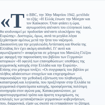
«Τ
ο BBC, την 30ην Μαρτίου 1942, μετέδιδε
τα εξής: «Η Ελλάς έσωσε την Μόσχαν και
τον Καύκασον. Όταν φτάσει η ώρα,
αγνωμοσύνη απέναντι του ελληνικού λαού,
θα ισοδυναμεί με προδοσίαν απέναντι ολοκλήρου της
Ευρώπης». Δυστυχώς, όμως, αυτά τα μεγάλα λόγια
ξεχάστηκαν αμέσως μετά την ήττα του ναζισμού.
Δικαιοσύνη για την μεγαλειώδη Αντίσταση και Θυσία της
Ελλάδας δεν έχει ακόμη αποδοθεί. Γι’ αυτό και
αγωνιζόμαστε!» αναφέρεται σε μήνυμα του Μανώλη Γλέζου
με αφορμή την παρουσίαση του βιβλίου των Γερμανών
ιστορικών «Η οφειλή των επανορθώσεων: υποθήκες της
γερμανικής κατοχής στην Ελλάδα και την Ευρώπη».
Επίσης στο μήνυμα τονίζει: «Οι συγγραφείς του βιβλίου με
πλήθος αδιάσειστων στοιχείων και επιχειρημάτων
παρουσιάζουν την μεθοδική εξόντωση του πληθυσμού,
καταστροφή και λεηλασία, που προξένησαν στην Ελλάδα τα
γερμανικά στρατεύματα κατοχής, προσφέροντας πολύτιμη
συνηγορία στον αγώνα μας. Κατακεραυνώνουν, με
αριστουργηματικό τρόπο και άριστη τεκμηρίωση, τις
επιλογές των μεταναζιστικών γερμανικών κυβερνήσεων,
που, διαχρονικά, είχαν ως σκοπό να ενταφιάσουν το ζήτημα.