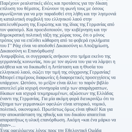
Παρέχουν ρεαλιστικές ιδέες και προτάσεις για την δίκαιη
επίλυση του θέματος. Ενώνουν τη φωνή τους με όσους
αγωνίζονται για να μην παραδοθεί στη λήθη και την λησμονιά
η καταλυτική συμβολή του ελληνικού λαού στην
απελευθέρωση της Ευρώπης και της ίδιας της Γερμανίας από
τον φασισμό. Και προειδοποιούν, την κυβέρνηση και την
δημοκρατική πολιτική τάξη της χώρας τους, ότι ο μόνος
τρόπος για να επέλθει κάθαρση από τα φοβερά εγκλήματα
του Γ’ Ράιχ είναι να αποδοθεί Δικαιοσύνη κι Αποζημίωση,
Δικαιοσύνη κι Επανόρθωση!
Αναμφίβολα, οι συγγραφείς ανήκουν στο τμήμα εκείνο της
γερμανικής κοινωνίας, που με τον αγώνα του για να λάμψει η
αλήθεια και να δικαιωθεί η Αντίσταση και η Θυσία του
ελληνικού λαού, σώζει την τιμή της σύγχρονης Γερμανίας!
Μπορεί επιμέρους διαφωνίες ή διαφορετικές προσεγγίσεις να
υπάρχουν. Ωστόσο, το μείζον είναι άλλο: το παρόν βιβλίο
αποτελεί μία ισχυρή συνηγορία υπέρ των απαράγραπτων,
δίκαιων και ισχυρά τεκμηριωμένων, αξιώσεων της Ελλάδας
έναντι της Γερμανίας. Για μία ακόμη φορά διευκρινίζω ότι το
ζήτημα των γερμανικών οφειλών είναι ιστορικό, νομικό,
πολιτικό, οικονομικό. Πρωτίστως όμως είναι ηθικό! Και για
την αποκατάσταση της ηθικής και του δικαίου απαιτείται
απαραιτήτως η υλική επανόρθωση. Ακόμη «και ένα μάρκο να
ήταν»…
Ένας οφειλόμενος λόγος προς την Εθελοντική Ομάδα