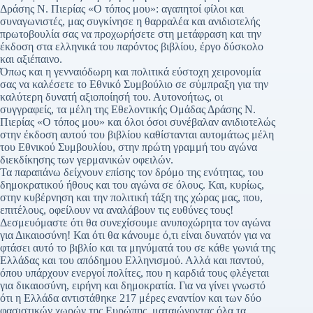
Δράσης Ν. Πιερίας «Ο τόπος μου»: αγαπητοί φίλοι και
συναγωνιστές, μας συγκίνησε η θαρραλέα και ανιδιοτελής
πρωτοβουλία σας να προχωρήσετε στη μετάφραση και την
έκδοση στα ελληνικά του παρόντος βιβλίου, έργο δύσκολο
και αξιέπαινο.
Όπως και η γενναιόδωρη και πολιτικά εύστοχη χειρονομία
σας να καλέσετε το Εθνικό Συμβούλιο σε σύμπραξη για την
καλύτερη δυνατή αξιοποίησή του. Αυτονοήτως, οι
συγγραφείς, τα μέλη της Εθελοντικής Ομάδας Δράσης Ν.
Πιερίας «Ο τόπος μου» και όλοι όσοι συνέβαλαν ανιδιοτελώς
στην έκδοση αυτού του βιβλίου καθίστανται αυτομάτως μέλη
του Εθνικού Συμβουλίου, στην πρώτη γραμμή του αγώνα
διεκδίκησης των γερμανικών οφειλών.
Τα παραπάνω δείχνουν επίσης τον δρόμο της ενότητας, του
δημοκρατικού ήθους και του αγώνα σε όλους. Και, κυρίως,
στην κυβέρνηση και την πολιτική τάξη της χώρας μας, που,
επιτέλους, οφείλουν να αναλάβουν τις ευθύνες τους!
Δεσμευόμαστε ότι θα συνεχίσουμε ανυποχώρητα τον αγώνα
για Δικαιοσύνη! Και ότι θα κάνουμε ό,τι είναι δυνατόν για να
φτάσει αυτό το βιβλίο και τα μηνύματά του σε κάθε γωνιά της
Ελλάδας και του απόδημου Ελληνισμού. Αλλά και παντού,
όπου υπάρχουν ενεργοί πολίτες, που η καρδιά τους φλέγεται
για δικαιοσύνη, ειρήνη και δημοκρατία. Για να γίνει γνωστό
ότι η Ελλάδα αντιστάθηκε 217 μέρες εναντίον και των δύο
φασιστικών χωρών της Ευρώπης, ματαιώνοντας όλα τα