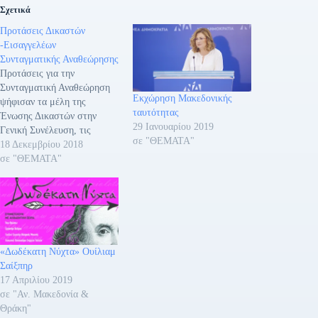
Σχετικά
Προτάσεις Δικαστών
-Εισαγγελέων
Συνταγματικής Αναθεώρησης
Προτάσεις για την
Συνταγματική Αναθεώρηση
Εκχώρηση Μακεδονικής
ψήφισαν τα μέλη της
ταυτότητας
Ένωσης Δικαστών στην
29 Ιανουαρίου 2019
Γενική Συνέλευση, τις
σε "ΘΕΜΑΤΑ"
κατέθεσαν τα πολιτικά
18 Δεκεμβρίου 2018
κόμματα κατά το σκέλος
σε "ΘΕΜΑΤΑ"
που αφορούν τη Δικαιοσύνη.
Στην ψηφοφορία
συμμετείχαν 438 μέλη μας
και τα έγκυρα ψηφοδέλτια
ήταν 436. Τα αποτελέσματα
έχουν ως εξής: • Για τον
«Δωδέκατη Νύχτα» Ουίλιαμ
τρόπο επιλογής της
Σαίξπηρ
ηγεσίας…
17 Απριλίου 2019
σε "Αν. Μακεδονία &
Θράκη"