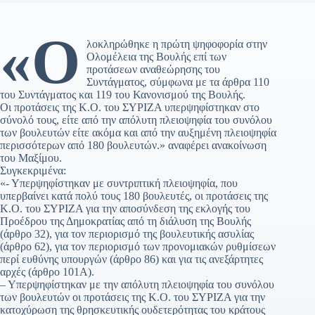
«Ο
λοκληρώθηκε η πρώτη ψηφοφορία στην
Ολομέλεια της Βουλής επί των
προτάσεων αναθεώρησης του
Συντάγματος, σύμφωνα με τα άρθρα 110
του Συντάγματος και 119 του Κανονισμού της Βουλής.
Οι προτάσεις της Κ.Ο. του ΣΥΡΙΖΑ υπερψηφίστηκαν στο
σύνολό τους, είτε από την απόλυτη πλειοψηφία του συνόλου
των βουλευτών είτε ακόμα και από την αυξημένη πλειοψηφία
περισσότερων από 180 βουλευτών.» αναφέρει ανακοίνωση
του Μαξίμου.
Συγκεκριμένα:
«- Υπερψηφίστηκαν με συντριπτική πλειοψηφία, που
υπερβαίνει κατά πολύ τους 180 βουλευτές, οι προτάσεις της
Κ.Ο. του ΣΥΡΙΖΑ για την αποσύνδεση της εκλογής του
Προέδρου της Δημοκρατίας από τη διάλυση της Βουλής
(άρθρο 32), για τον περιορισμό της βουλευτικής ασυλίας
(άρθρο 62), για τον περιορισμό των προνομιακών ρυθμίσεων
περί ευθύνης υπουργών (άρθρο 86) και για τις ανεξάρτητες
αρχές (άρθρο 101Α).
– Υπερψηφίστηκαν με την απόλυτη πλειοψηφία του συνόλου
των βουλευτών οι προτάσεις της Κ.Ο. του ΣΥΡΙΖΑ για την
κατοχύρωση της θρησκευτικής ουδετερότητας του κράτους