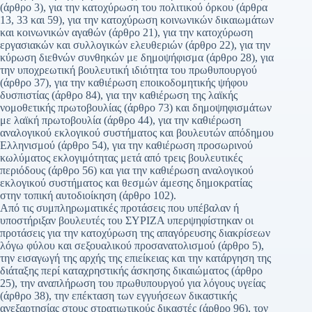
(άρθρο 3), για την κατοχύρωση του πολιτικού όρκου (άρθρα
13, 33 και 59), για την κατοχύρωση κοινωνικών δικαιωμάτων
και κοινωνικών αγαθών (άρθρο 21), για την κατοχύρωση
εργασιακών και συλλογικών ελευθεριών (άρθρο 22), για την
κύρωση διεθνών συνθηκών με δημοψήφισμα (άρθρο 28), για
την υποχρεωτική βουλευτική ιδιότητα του πρωθυπουργού
(άρθρο 37), για την καθιέρωση εποικοδομητικής ψήφου
δυσπιστίας (άρθρο 84), για την καθιέρωση της λαϊκής
νομοθετικής πρωτοβουλίας (άρθρο 73) και δημοψηφισμάτων
με λαϊκή πρωτοβουλία (άρθρο 44), για την καθιέρωση
αναλογικού εκλογικού συστήματος και βουλευτών απόδημου
Ελληνισμού (άρθρο 54), για την καθιέρωση προσωρινού
κωλύματος εκλογιμότητας μετά από τρεις βουλευτικές
περιόδους (άρθρο 56) και για την καθιέρωση αναλογικού
εκλογικού συστήματος και θεσμών άμεσης δημοκρατίας
στην τοπική αυτοδιοίκηση (άρθρο 102).
Από τις συμπληρωματικές προτάσεις που υπέβαλαν ή
υποστήριξαν βουλευτές του ΣΥΡΙΖΑ υπερψηφίστηκαν οι
προτάσεις για την κατοχύρωση της απαγόρευσης διακρίσεων
λόγω φύλου και σεξουαλικού προσανατολισμού (άρθρο 5),
την εισαγωγή της αρχής της επιείκειας και την κατάργηση της
διάταξης περί καταχρηστικής άσκησης δικαιώματος (άρθρο
25), την αναπλήρωση του πρωθυπουργού για λόγους υγείας
(άρθρο 38), την επέκταση των εγγυήσεων δικαστικής
ανεξαρτησίας στους στρατιωτικούς δικαστές (άρθρο 96), τον