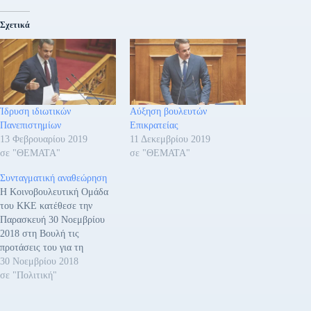
Σχετικά
Ίδρυση ιδιωτικών
Αύξηση βουλευτών
Πανεπιστημίων
Επικρατείας
13 Φεβρουαρίου 2019
11 Δεκεμβρίου 2019
σε "ΘΕΜΑΤΑ"
σε "ΘΕΜΑΤΑ"
Συνταγματική αναθεώρηση
Η Κοινοβουλευτική Ομάδα
του ΚΚΕ κατέθεσε την
Παρασκευή 30 Νοεμβρίου
2018 στη Βουλή τις
προτάσεις του για τη
Συνταγματική Αναθεώρηση.
30 Νοεμβρίου 2018
Το κείμενο που κατατέθηκε
σε "Πολιτική"
στη Βουλή: «Προς τη Βουλή
των Ελλήνων ΠΡΟΤΑΣΕΙΣ