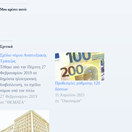
Μου αρέσει αυτό:
Σχετικά
Σχέδιο νόμου Αναπτυξιακής
Τράπεζας
Τέθηκε από την Πέμπτη 27
Φεβρουαρίου 2019 σε
δημόσια ηλεκτρονική
Προθεσμίες ρύθμισης 120
διαβούλευση, το σχέδιο
δόσεων
νόμου υπό τον τίτλο
11 Απριλίου 2021
«Διατάξεις για την Ελληνική
27 Φεβρουαρίου 2019
σε "Οικονομία"
Αναπτυξιακή Τράπεζα». Η
σε "ΘΕΜΑΤΑ"
διαβούλευση θα διαρκέσει
μέχρι την Παρασκευή 8
Μαρτίου 2019 και ώρα
15:00. Σχέδιο νόμου
Αναπτυξιακής