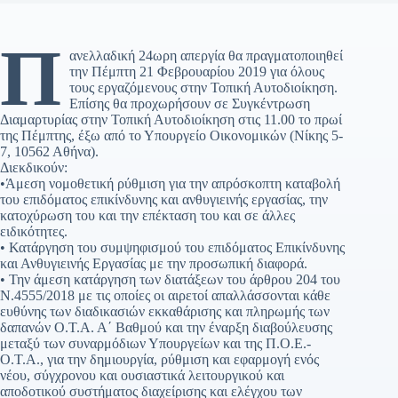
Π
ανελλαδική 24ωρη απεργία θα πραγματοποιηθεί
την Πέμπτη 21 Φεβρουαρίου 2019 για όλους
τους εργαζόμενους στην Τοπική Αυτοδιοίκηση.
Επίσης θα προχωρήσουν σε Συγκέντρωση
Διαμαρτυρίας στην Τοπική Αυτοδιοίκηση στις 11.00 το πρωί
της Πέμπτης, έξω από το Υπουργείο Οικονομικών (Νίκης 5-
7, 10562 Αθήνα).
Διεκδικούν:
•Άμεση νομοθετική ρύθμιση για την απρόσκοπτη καταβολή
του επιδόματος επικίνδυνης και ανθυγιεινής εργασίας, την
κατοχύρωση του και την επέκταση του και σε άλλες
ειδικότητες.
• Κατάργηση του συμψηφισμού του επιδόματος Επικίνδυνης
και Ανθυγιεινής Εργασίας με την προσωπική διαφορά.
• Την άμεση κατάργηση των διατάξεων του άρθρου 204 του
Ν.4555/2018 με τις οποίες οι αιρετοί απαλλάσσονται κάθε
ευθύνης των διαδικασιών εκκαθάρισης και πληρωμής των
δαπανών Ο.Τ.Α. Α΄ Βαθμού και την έναρξη διαβούλευσης
μεταξύ των συναρμόδιων Υπουργείων και της Π.Ο.Ε.-
Ο.Τ.Α., για την δημιουργία, ρύθμιση και εφαρμογή ενός
νέου, σύγχρονου και ουσιαστικά λειτουργικού και
αποδοτικού συστήματος διαχείρισης και ελέγχου των