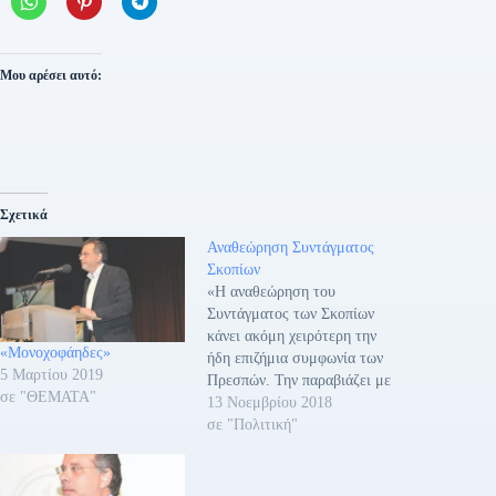
Μου αρέσει αυτό:
Σχετικά
Αναθεώρηση Συντάγματος
Σκοπίων
«Η αναθεώρηση του
Συντάγματος των Σκοπίων
κάνει ακόμη χειρότερη την
«Μονοχοφάηδες»
ήδη επιζήμια συμφωνία των
5 Μαρτίου 2019
Πρεσπών. Την παραβιάζει με
σε "ΘΕΜΑΤΑ"
τρεις τρόπους: • Διατηρεί
13 Νοεμβρίου 2018
τον αλυτρωτισμό. •
σε "Πολιτική"
Αναφέρεται ρητά σε
«μακεδονικό κράτος» και •
Απαιτεί πρώτα η Ελλάδα να