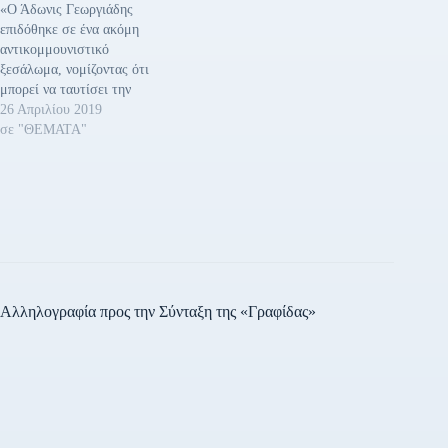
«Ο Άδωνις Γεωργιάδης
ΝΑΤΟ, βρίσκεται στο ίδιο
επιδόθηκε σε ένα ακόμη
«μαύρο» μέτωπο με τη ΝΔ
αντικομμουνιστικό
του κ.…
ξεσάλωμα, νομίζοντας ότι
μπορεί να ταυτίσει την
αντιλαϊκή πολιτική του
26 Απριλίου 2019
ΣΥΡΙΖΑ με τους
σε "ΘΕΜΑΤΑ"
κομμουνιστές και να
δικαιώσει έτσι τις
ακροδεξιές του αντιλήψεις.
Η ΝΔ έχοντας χάσει από τον
ΣΥΡΙΖΑ την παραδοσιακή
θέση που είχε, ως
προνομιακός συνομιλητής
των Αμερικάνων, του ΝΑΤΟ
και…
Αλληλογραφία προς την Σύνταξη της «Γραφίδας»