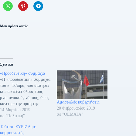
Μου αρέσει αυτό:
Σχετικά
«Προοδευτική» συμμαχία
«Η «προοδευτική» συμμαχία
του κ. Τσίπρα, που διατηρεί
κι επεκτείνει όλους τους
μνημονιακούς νόμους, όπως
Αμαρτωλές κυβερνήσεις
κάνει με την άρση της
20 Φεβρουαρίου 2019
προστασίας της α’
14 Μαρτίου 2019
σε "ΘΕΜΑΤΑ"
κατοικίας, που νομοθετεί
σε "Πολιτική"
σωρηδόν «δωράκια» για
Ταύτιση ΣΥΡΙΖΑ με
τους ολιγάρχες, που είναι ο
κομμουνιστές
σημαιοφόρος της ΕΕ και του