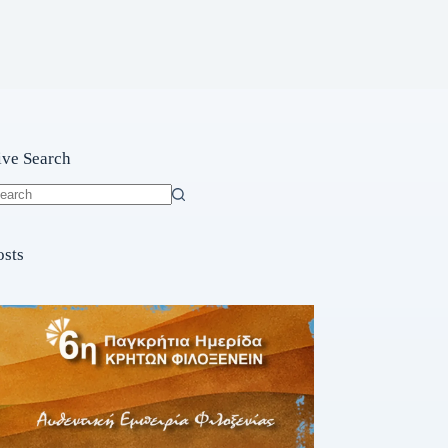
ive Search
o
sults
osts