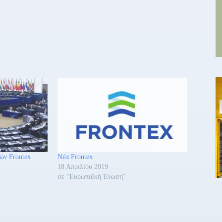
ών Frontex
Νέα Frontex
18 Απριλίου 2019
σε "Ευρωπαϊκή Ένωση"