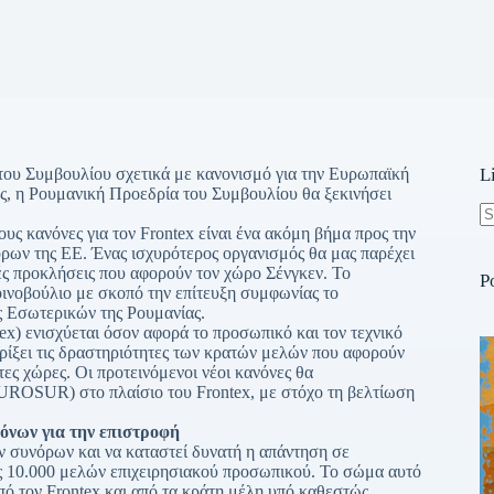
 του Συμβουλίου σχετικά με κανονισμό για την Ευρωπαϊκή
L
ς, η Ρουμανική Προεδρία του Συμβουλίου θα ξεκινήσει
ς κανόνες για τον Frontex είναι ένα ακόμη βήμα προς την
N
ρων της ΕΕ. Ένας ισχυρότερος οργανισμός θα μας παρέχει
re
κές προκλήσεις που αφορούν τον χώρο Σένγκεν. Το
P
ινοβούλιο με σκοπό την επίτευξη συμφωνίας το
 Εσωτερικών της Ρουμανίας.
) ενισχύεται όσον αφορά το προσωπικό και τον τεχνικό
ηρίξει τις δραστηριότητες των κρατών μελών που αφορούν
ες χώρες. Οι προτεινόμενοι νέοι κανόνες θα
ROSUR) στο πλαίσιο του Frontex, με στόχο τη βελτίωση
νων για την επιστροφή
ν συνόρων και να καταστεί δυνατή η απάντηση σε
ως 10.000 μελών επιχειρησιακού προσωπικού. Το σώμα αυτό
ό τον Frontex και από τα κράτη μέλη υπό καθεστώς