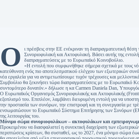
Ο
ι πρέσβεις στην ΕΕ ενέκριναν τη διαπραγματευτική θέση
Συνοριοφυλακή και Ακτοφυλακή. Βάσει αυτής της εντολή
διαπραγματεύσεις με το Ευρωπαϊκό Κοινοβούλιο.
«Η εντολή που συμφωνήθηκε σήμερα σχετικά με τους νέου
κατεύθυνση ενός πιο αποτελεσματικού ελέγχου των εξωτερικών συνό
νέα εργαλεία για να αντιμετωπίσουμε τυχόν τρέχουσες και μελλοντι
Συμβούλιο θα ξεκινήσει τώρα διαπραγματεύσεις με το Ευρωπαϊκό Κο
συντομότερο δυνατόν.» δήλωσε η κα Carmen Daniela Dan, Υπουργός
Ο Ευρωπαϊκός Οργανισμός Συνοριοφυλακής και Ακτοφυλακής (Frontex
εξοπλισμό του. Επιπλέον, λαμβάνει διευρυμένη εντολή για να υποστ
την προστασία των συνόρων, την επιστροφή και τη συνεργασία με τρίτ
ενσωματώσουν το Ευρωπαϊκό Σύστημα Επιτήρησης των Συνόρων (EU
της λειτουργίας του.
Μόνιμο σώμα συνοριοφυλάκων – ακτοφυλάκων και εμπειρογνωμό
Προκειμένου να διασφαλιστεί η συνεκτική διαχείριση των εξωτερικώ
περιπτώσεις κρίσεων, θα συσταθεί, ως το 2027, ένα μόνιμο σώμα έ
θα αποτελείται από μέλη επιχειρησιακού προσωπικού προερχόμενα απ