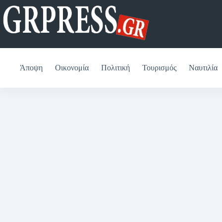
Μετάβαση
στο
περιεχόμενο
Άποψη
Οικονομία
Πολιτική
Τουρισμός
Ναυτιλία