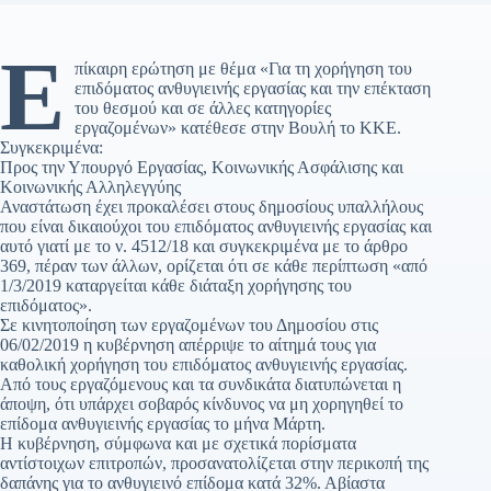
Ε
πίκαιρη ερώτηση με θέμα «Για τη χορήγηση του
επιδόματος ανθυγιεινής εργασίας και την επέκταση
του θεσμού και σε άλλες κατηγορίες
εργαζομένων» κατέθεσε στην Βουλή το ΚΚΕ.
Συγκεκριμένα:
Προς την Υπουργό Εργασίας, Κοινωνικής Ασφάλισης και
Κοινωνικής Αλληλεγγύης
Αναστάτωση έχει προκαλέσει στους δημοσίους υπαλλήλους
που είναι δικαιούχοι του επιδόματος ανθυγιεινής εργασίας και
αυτό γιατί με το ν. 4512/18 και συγκεκριμένα με το άρθρο
369, πέραν των άλλων, ορίζεται ότι σε κάθε περίπτωση «από
1/3/2019 καταργείται κάθε διάταξη χορήγησης του
επιδόματος».
Σε κινητοποίηση των εργαζομένων του Δημοσίου στις
06/02/2019 η κυβέρνηση απέρριψε το αίτημά τους για
καθολική χορήγηση του επιδόματος ανθυγιεινής εργασίας.
Από τους εργαζόμενους και τα συνδικάτα διατυπώνεται η
άποψη, ότι υπάρχει σοβαρός κίνδυνος να μη χορηγηθεί το
επίδομα ανθυγιεινής εργασίας το μήνα Μάρτη.
Η κυβέρνηση, σύμφωνα και με σχετικά πορίσματα
αντίστοιχων επιτροπών, προσανατολίζεται στην περικοπή της
δαπάνης για το ανθυγιεινό επίδομα κατά 32%. Αβίαστα