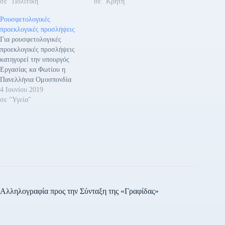
σε "Πολιτική"
σε "Κρήτη"
Ρουσφετολογικές
προεκλογικές προσλήψεις
Για ρουσφετολογικές
προεκλογικές προσλήψεις
κατηγορεί την υπουργός
Εργασίας κα Φωτίου η
Πανελλήνια Ομοσπονδία
Εργαζομένων Δημόσιων
4 Ιουνίου 2019
Νοσοκομείων (ΠΟΕΔΗΝ).
σε "Υγεία"
Συγκεκριμένα σε
ανακοίνωσή της αναφέρει:
«Το Κέντρο Κοινωνικής
Πρόνοιας Περιφέρειας
Αττικής εξέδωσε προκήρυξη
31/5/2019 μετά την
ανακοίνωση του
Πρωθυπουργού για πρόωρες
εκλογές, για την πρόσληψη 8
Αλληλογραφία προς την Σύνταξη της «Γραφίδας»
επαγγελματιών πρόνοιας με
Σύμβαση μίσθωσης έργου
εκτός…