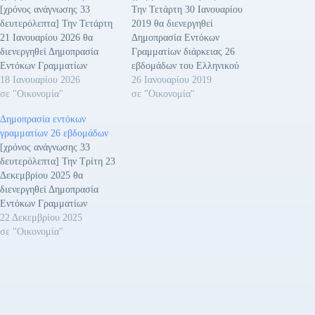
[χρόνος ανάγνωσης 33
Την Τετάρτη 30 Ιανουαρίου
δευτερόλεπτα] Την Τετάρτη
2019 θα διενεργηθεί
21 Ιανουαρίου 2026 θα
Δημοπρασία Εντόκων
διενεργηθεί Δημοπρασία
Γραμματίων διάρκειας 26
Εντόκων Γραμματίων
εβδομάδων του Ελληνικού
διάρκειας 26 εβδομάδων του
18 Ιανουαρίου 2026
Δημοσίου, σε άϋλη μορφή,
26 Ιανουαρίου 2019
Ελληνικού Δημοσίου, σε
σε "Οικονομία"
ποσού 625 εκατομμυρίων
σε "Οικονομία"
άυλη μορφή, ποσού 400
Ευρώ, λήξεως 2 Αυγούστου
Δημοπρασία εντόκων
εκατομμυρίων ευρώ, λήξεως
2019. Η ημερομηνία
γραμματίων 26 εβδομάδων
24 Ιουλίου 2026. Η
διακανονισμού (settlement)
[χρόνος ανάγνωσης 33
ημερομηνία διακανονισμού
θα είναι η Παρασκευή 1
δευτερόλεπτα] Την Τρίτη 23
(settlement) θα είναι η
Φεβρουαρίου 2019 (Τ+2).
Δεκεμβρίου 2025 θα
Παρασκευή 23 Ιανουαρίου
Οι τόκοι των εντόκων
διενεργηθεί Δημοπρασία
2026 (Τ+2). Οι τόκοι των
υπολογίζονται με χρονική
Εντόκων Γραμματίων
εντόκων υπολογίζονται με
βάση ACT/360. Η
διάρκειας 26 εβδομάδων του
22 Δεκεμβρίου 2025
χρονική βάση ACT/360.…
δημοπρασία…
Ελληνικού Δημοσίου, σε
σε "Οικονομία"
άυλη μορφή, ποσού 400
εκατομμυρίων ευρώ, λήξεως
26 Ιουνίου 2026.Η
ημερομηνία διακανονισμού
(settlement) θα είναι η