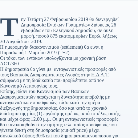
Τ
ην Τετάρτη 27 Φεβρουαρίου 2019 θα διενεργηθεί
Δημοπρασία Εντόκων Γραμματίων διάρκειας 26
εβδομάδων του Ελληνικού Δημοσίου, σε άϋλη
μορφή, ποσού 875 εκατομμυρίων Ευρώ, λήξεως
30 Αυγούστου 2019.
Η ημερομηνία διακανονισμού (settlement) θα είναι η
Παρασκευή 1 Μαρτίου 2019 (Τ+2).
Οι τόκοι των εντόκων υπολογίζονται με χρονική βάση
ACT/360.
Η δημοπρασία θα γίνει με ανταγωνιστικές προσφορές από
τους Βασικούς Διαπραγματευτές Αγοράς στην Η.Δ.Α.Τ.,
σύμφωνα με τη διαδικασία που προβλέπεται από τον
Κανονισμό Λειτουργίας τους.
Επίσης, βάσει του Κανονισμού των Βασικών
Διαπραγματευτών παρέχεται η δυνατότητα υποβολής μη
ανταγωνιστικών προσφορών, τόσο κατά την ημέρα
διεξαγωγής της δημοπρασίας, όσο και κατά το χρονικό
διάστημα της μίας (1) εργάσιμης ημέρας μετά το τέλος αυτής,
και μέχρι ώρας 12.00 μ.μ. Οι μη ανταγωνιστικές προσφορές
θα ικανοποιηθούν στην τιμή της τελευταίας προσφοράς που
γίνεται δεκτή στη δημοπρασία (cut-off price) μέχρι
συνολικού ύψους 30% επί του δημοπρατούμενου ποσού για