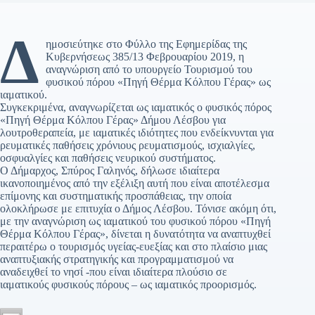
Δ
ημοσιεύτηκε στο Φύλλο της Εφημερίδας της
Κυβερνήσεως 385/13 Φεβρουαρίου 2019, η
αναγνώριση από το υπουργείο Τουρισμού του
φυσικού πόρου «Πηγή Θέρμα Κόλπου Γέρας» ως
ιαματικού.
Συγκεκριμένα, αναγνωρίζεται ως ιαματικός ο φυσικός πόρος
«Πηγή Θέρμα Κόλπου Γέρας» Δήμου Λέσβου για
λουτροθεραπεία, με ιαματικές ιδιότητες που ενδείκνυνται για
ρευματικές παθήσεις χρόνιους ρευματισμούς, ισχιαλγίες,
οσφυαλγίες και παθήσεις νευρικού συστήματος.
Ο Δήμαρχος, Σπύρος Γαληνός, δήλωσε ιδιαίτερα
ικανοποιημένος από την εξέλιξη αυτή που είναι αποτέλεσμα
επίμονης και συστηματικής προσπάθειας, την οποία
ολοκλήρωσε με επιτυχία ο Δήμος Λέσβου. Τόνισε ακόμη ότι,
με την αναγνώριση ως ιαματικού του φυσικού πόρου «Πηγή
Θέρμα Κόλπου Γέρας», δίνεται η δυνατότητα να αναπτυχθεί
περαιτέρω ο τουρισμός υγείας-ευεξίας και στο πλαίσιο μιας
αναπτυξιακής στρατηγικής και προγραμματισμού να
αναδειχθεί το νησί -που είναι ιδιαίτερα πλούσιο σε
ιαματικούς φυσικούς πόρους – ως ιαματικός προορισμός.