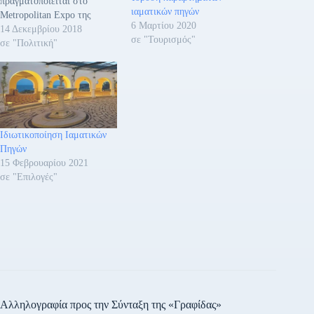
πραγματοποιείται στο
ιαματικών πηγών
Metropolitan Expo της
6 Μαρτίου 2020
Αθήνας με τη στήριξη του
14 Δεκεμβρίου 2018
σε "Τουρισμός"
ΕΟΤ και τιμώμενη χώρα το
σε "Πολιτική"
Λίβανο, εγκαινίασε η
Υπουργός Τουρισμού, κ.
Έλενα Κουντουρά. Το
Υπουργείο Τουρισμού, στο
πλαίσιο της AITE 2018
διοργάνωσε ημερίδα για τις
Ιδιωτικοποίηση Ιαματικών
προοπτικές ανάπτυξης του
Πηγών
ιαματικού…
15 Φεβρουαρίου 2021
σε "Επιλογές"
Αλληλογραφία προς την Σύνταξη της «Γραφίδας»